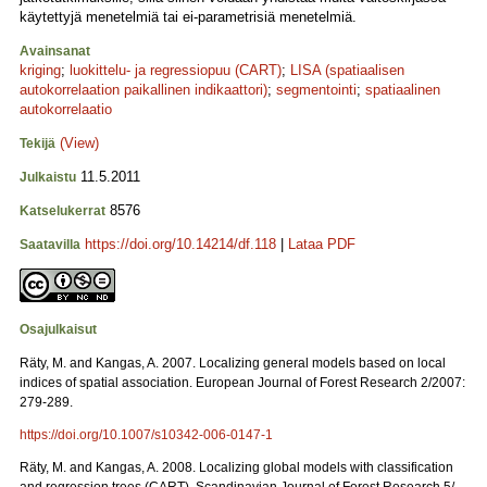
käytettyjä menetelmiä tai ei-parametrisiä menetelmiä.
Avainsanat
kriging
;
luokittelu- ja regressiopuu (CART)
;
LISA (spatiaalisen
autokorrelaation paikallinen indikaattori)
;
segmentointi
;
spatiaalinen
autokorrelaatio
(View)
Tekijä
11.5.2011
Julkaistu
8576
Katselukerrat
https://doi.org/10.14214/df.118
|
Lataa PDF
Saatavilla
Osajulkaisut
Räty, M. and Kangas, A. 2007. Localizing general models based on local
indices of spatial association. European Journal of Forest Research 2/2007:
279-289.
https://doi.org/10.1007/s10342-006-0147-1
Räty, M. and Kangas, A. 2008. Localizing global models with classification