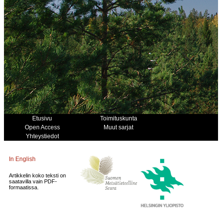
Etusivu
Toimituskunta
Open Access
Muut sarjat
Yhteystiedot
In English
Artikkelin koko teksti on
saatavilla vain PDF-
formaatissa.