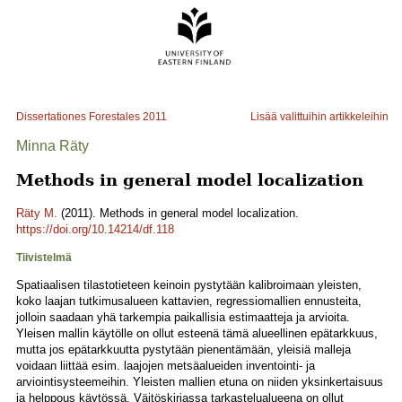
Dissertationes Forestales
2011
Lisää valittuihin artikkeleihin
Minna Räty
Methods in general model localization
Räty M.
(2011). Methods in general model localization.
https://doi.org/10.14214/df.118
Tiivistelmä
Spatiaalisen tilastotieteen keinoin pystytään kalibroimaan yleisten,
koko laajan tutkimusalueen kattavien, regressiomallien ennusteita,
jolloin saadaan yhä tarkempia paikallisia estimaatteja ja arvioita.
Yleisen mallin käytölle on ollut esteenä tämä alueellinen epätarkkuus,
mutta jos epätarkkuutta pystytään pienentämään, yleisiä malleja
voidaan liittää esim. laajojen metsäalueiden inventointi- ja
arviointisysteemeihin. Yleisten mallien etuna on niiden yksinkertaisuus
ja helppous käytössä. Väitöskirjassa tarkastelualueena on ollut