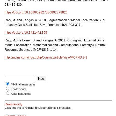
and regression trees (CART). Scandinavian Journal of Forest Research 5/
23: 419-430.
https://doi.org/10.1080/02827580802378826
Räty, M. and Kangas, A. 2010. Segmentation of Model Localization Sub-
areas by Getis Statistics. Silva Fennica 44(2): 303-317.
https://doi.org/10.14214/sf.155
Räty, M., Heikkinen, J. and Kangas, A. 2011. Kriging with External Drift in
Model Localization. Mathematical and Computational Forestry & Natural-
Resource Sciences (MCFNS) 3: 1-14.
http://mcfns.com/index.php/Journal/article/view/MCFNS.3-1
Mikä tahansa sana
Kaikki sanat
Koko hakuteksti
Rekisteröidy
Click this link to register to Dissertationes Forestales.