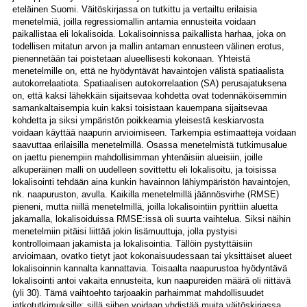
eteläinen Suomi. Väitöskirjassa on tutkittu ja vertailtu erilaisia
menetelmiä, joilla regressiomallin antamia ennusteita voidaan
paikallistaa eli lokalisoida. Lokalisoinnissa paikallista harhaa, joka on
todellisen mitatun arvon ja mallin antaman ennusteen välinen erotus,
pienennetään tai poistetaan alueellisesti kokonaan. Yhteistä
menetelmille on, että ne hyödyntävät havaintojen välistä spatiaalista
autokorrelaatiota. Spatiaalisen autokorrelaation (SA) perusajatuksena
on, että kaksi lähekkäin sijaitsevaa kohdetta ovat todennäköisemmin
samankaltaisempia kuin kaksi toisistaan kauempana sijaitsevaa
kohdetta ja siksi ympäristön poikkeamia yleisestä keskiarvosta
voidaan käyttää naapurin arvioimiseen. Tarkempia estimaatteja voidaan
saavuttaa erilaisilla menetelmillä. Osassa menetelmistä tutkimusalue
on jaettu pienempiin mahdollisimman yhtenäisiin alueisiin, joille
alkuperäinen malli on uudelleen sovittettu eli lokalisoitu, ja toisissa
lokalisointi tehdään aina kunkin havainnon lähiympäristön havaintojen,
nk. naapuruston, avulla. Kaikilla menetelmillä jäännösvirhe (RMSE)
pieneni, mutta niillä menetelmillä, joilla lokalisointiin pyrittiin aluetta
jakamalla, lokalisoiduissa RMSE:issä oli suurta vaihtelua. Siksi näihin
menetelmiin pitäisi liittää jokin lisämuuttuja, jolla pystyisi
kontrolloimaan jakamista ja lokalisointia. Tällöin pystyttäisiin
arvioimaan, ovatko tietyt jaot kokonaisuudessaan tai yksittäiset alueet
lokalisoinnin kannalta kannattavia. Toisaalta naapurustoa hyödyntävä
lokalisointi antoi vakaita ennusteita, kun naapureiden määrä oli riittävä
(yli 30). Tämä vaihtoehto tarjoaakin parhaimmat mahdollisuudet
jatkotutkimuksille; sillä siihen voidaan yhdistää muita väitöskirjassa