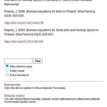
estimators for Norway spruce (Picea abies L. Karst.) crown biomass.
Manuscript.
Repola, J. 2008. Biomass equations for birch in Finland. Silva Fennica
42(4): 605-624.
https://doi.org/10.14214/sf.236
Repola, J. 2009. Biomass equations for Scots pine and Norway spruce in
Finland. Silva Fennica 43(4): 625-647.
https://doi.org/10.14214/sf.184
Mikä tahansa sana
Kaikki sanat
Koko hakuteksti
Rekisteröidy
Click this link to register to Dissertationes Forestales.
Kirjaudu sisään
Jos olet rekisteröitynyt käyttäjä, kirjaudu sisään tallentaaksesi valitsemasi artikkelit
myöhempää käyttöä varten.