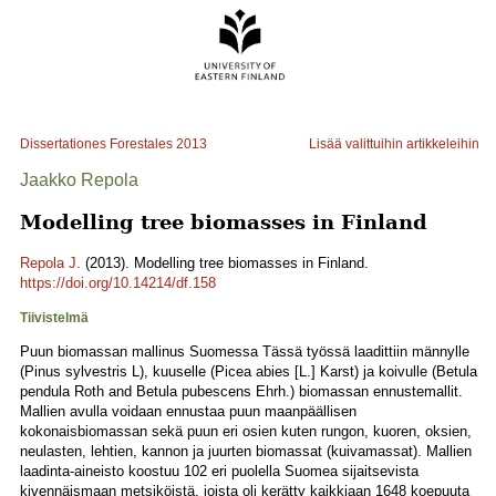
Dissertationes Forestales
2013
Lisää valittuihin artikkeleihin
Jaakko Repola
Modelling tree biomasses in Finland
Repola J.
(2013). Modelling tree biomasses in Finland.
https://doi.org/10.14214/df.158
Tiivistelmä
Puun biomassan mallinus Suomessa Tässä työssä laadittiin männylle
(Pinus sylvestris L), kuuselle (Picea abies [L.] Karst) ja koivulle (Betula
pendula Roth and Betula pubescens Ehrh.) biomassan ennustemallit.
Mallien avulla voidaan ennustaa puun maanpäällisen
kokonaisbiomassan sekä puun eri osien kuten rungon, kuoren, oksien,
neulasten, lehtien, kannon ja juurten biomassat (kuivamassat). Mallien
laadinta-aineisto koostuu 102 eri puolella Suomea sijaitsevista
kivennäismaan metsiköistä, joista oli kerätty kaikkiaan 1648 koepuuta