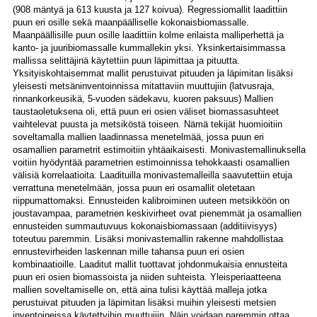
(908 mäntyä ja 613 kuusta ja 127 koivua). Regressiomallit laadittiin
puun eri osille sekä maanpäälliselle kokonaisbiomassalle.
Maanpäällisille puun osille laadittiin kolme erilaista malliperhettä ja
kanto- ja juuribiomassalle kummallekin yksi. Yksinkertaisimmassa
mallissa selittäjinä käytettiin puun läpimittaa ja pituutta.
Yksityiskohtaisemmat mallit perustuivat pituuden ja läpimitan lisäksi
yleisesti metsäninventoinnissa mitattaviin muuttujiin (latvusraja,
rinnankorkeusikä, 5-vuoden sädekavu, kuoren paksuus) Mallien
taustaoletuksena oli, että puun eri osien väliset biomassasuhteet
vaihtelevat puusta ja metsiköstä toiseen. Nämä tekijät huomioitiin
soveltamalla mallien laadinnassa menetelmää, jossa puun eri
osamallien parametrit estimoitiin yhtäaikaisesti. Monivastemallinuksella
voitiin hyödyntää parametrien estimoinnissa tehokkaasti osamallien
välisiä korrelaatioita. Laadituilla monivastemalleilla saavutettiin etuja
verrattuna menetelmään, jossa puun eri osamallit oletetaan
riippumattomaksi. Ennusteiden kalibroiminen uuteen metsikköön on
joustavampaa, parametrien keskivirheet ovat pienemmät ja osamallien
ennusteiden summautuvuus kokonaisbiomassaan (additiivisyys)
toteutuu paremmin. Lisäksi monivastemallin rakenne mahdollistaa
ennustevirheiden laskennan mille tahansa puun eri osien
kombinaatioille. Laaditut mallit tuottavat johdonmukaisia ennusteita
puun eri osien biomassoista ja niiden suhteista. Yleisperiaatteena
mallien soveltamiselle on, että aina tulisi käyttää malleja jotka
perustuivat pituuden ja läpimitan lisäksi muihin yleisesti metsien
inventoineissa käytettyihin muuttujiin. Näin voidaan paremmin ottaa