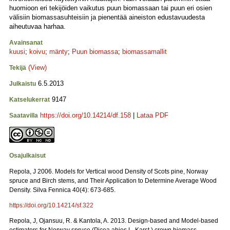
huomioon eri tekijöiden vaikutus puun biomassaan tai puun eri osien
välisiin biomassasuhteisiin ja pienentää aineiston edustavuudesta
aiheutuvaa harhaa.
Avainsanat
kuusi
;
koivu
;
mänty
;
Puun biomassa
;
biomassamallit
(View)
Tekijä
6.5.2013
Julkaistu
9147
Katselukerrat
https://doi.org/10.14214/df.158
|
Lataa PDF
Saatavilla
Osajulkaisut
Repola, J 2006. Models for Vertical wood Density of Scots pine, Norway
spruce and Birch stems, and Their Application to Determine Average Wood
Density. Silva Fennica 40(4): 673-685.
https://doi.org/10.14214/sf.322
Repola, J, Ojansuu, R. & Kantola, A. 2013. Design-based and Model-based