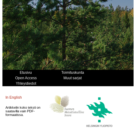
Etusivu
Toimituskunta
Open Access
Muut sarjat
Yhteystiedot
In English
Artikkelin koko teksti on
saatavilla vain PDF-
formaatissa.