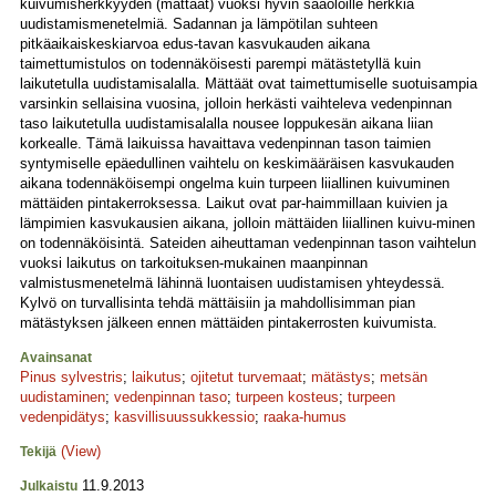
kuivumisherkkyyden (mättäät) vuoksi hyvin sääoloille herkkiä
uudistamismenetelmiä. Sadannan ja lämpötilan suhteen
pitkäaikaiskeskiarvoa edus-tavan kasvukauden aikana
taimettumistulos on todennäköisesti parempi mätästetyllä kuin
laikutetulla uudistamisalalla. Mättäät ovat taimettumiselle suotuisampia
varsinkin sellaisina vuosina, jolloin herkästi vaihteleva vedenpinnan
taso laikutetulla uudistamisalalla nousee loppukesän aikana liian
korkealle. Tämä laikuissa havaittava vedenpinnan tason taimien
syntymiselle epäedullinen vaihtelu on keskimääräisen kasvukauden
aikana todennäköisempi ongelma kuin turpeen liiallinen kuivuminen
mättäiden pintakerroksessa. Laikut ovat par-haimmillaan kuivien ja
lämpimien kasvukausien aikana, jolloin mättäiden liiallinen kuivu-minen
on todennäköisintä. Sateiden aiheuttaman vedenpinnan tason vaihtelun
vuoksi laikutus on tarkoituksen-mukainen maanpinnan
valmistusmenetelmä lähinnä luontaisen uudistamisen yhteydessä.
Kylvö on turvallisinta tehdä mättäisiin ja mahdollisimman pian
mätästyksen jälkeen ennen mättäiden pintakerrosten kuivumista.
Avainsanat
Pinus sylvestris
;
laikutus
;
ojitetut turvemaat
;
mätästys
;
metsän
uudistaminen
;
vedenpinnan taso
;
turpeen kosteus
;
turpeen
vedenpidätys
;
kasvillisuussukkessio
;
raaka-humus
(View)
Tekijä
11.9.2013
Julkaistu