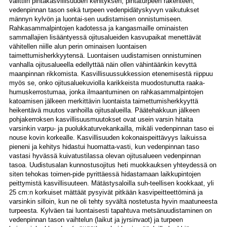
valittiin pintakasvillisuuden kehityksen, pintaturpeen rakenteen,
vedenpinnan tason sekä turpeen vedenpidätyskyvyn vaikutukset
männyn kylvön ja luontai-sen uudistamisen onnistumiseen.
Rahkasammalpintojen kadotessa ja kangasmaille ominaisten
sammallajien lisääntyessä ojitusalueiden kasvupaikat menettävät
vähitellen niille alun perin ominaisen luontaisen
taimettumisherkkyytensä. Luontaisen uudistamisen onnistuminen
vanhalla ojitusalueella edellyttää näin ollen vähintäänkin kevyttä
maanpinnan rikkomista. Kasvillisuussukkession etenemisestä riippuu
myös se, onko ojitusaluekuviolla karikkeista muodostunutta raaka-
humuskerrostumaa, jonka ilmaantuminen on rahkasammalpintojen
katoamisen jälkeen merkittävin luontaista taimettumisherkkyyttä
heikentävä muutos vanhoilla ojitusalueilla. Päätehakkuun jälkeen
pohjakerroksen kasvillisuusmuutokset ovat usein varsin hitaita
varsinkin varpu- ja puolukkaturvekankailla, mikäli vedenpinnan taso ei
nouse kovin korkealle. Kasvillisuuden kokonaispeittävyys laikuissa
pieneni ja kehitys hidastui huomatta-vasti, kun vedenpinnan taso
vastasi hyvässä kuivatustilassa olevan ojitusalueen vedenpinnan
tasoa. Uudistusalan kunnostusojitus heti muokkauksen yhteydessä on
siten tehokas toimen-pide pyrittäessä hidastamaan laikkupintojen
peittymistä kasvillisuuteen. Mätästysaloilla suh-teellisen kookkaat, yli
25 cm:n korkuiset mättäät pysyivät pitkään kasvipeitteettöminä ja
varsinkin silloin, kun ne oli tehty syvältä nostetusta hyvin maatuneesta
turpeesta. Kylväen tai luontaisesti tapahtuva metsänuudistaminen on
vedenpinnan tason vaihtelun (laikut ja jyrsinvaot) ja turpeen