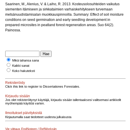
Saarinen, M., Alenius, V. & Laiho, R. 2013. Kosteusolosuhteiden vaikutus
siementen itämiseen ja sirkkataimien varhaiskehitykseen turvemaan
metsänuudistamisalan muokkauspinnoilla. Summary: Effect of soil moisture
conditions on seed germination and early seedling development in
prepared microsites in peatland forest regeneration areas. Suo 64(2).
Painossa.
Mikä tahansa sana
Kaikki sanat
Koko hakuteksti
Rekisteröidy
Click this link to register to Dissertationes Forestales.
Kirjaudu sisään
Jos olet rekisteröitynyt käyttäjä, kirjaudu sisään tallentaaksesi valitsemasi artikkelit
myöhempää käyttöä varten.
Ilmoitukset päivityksistä
Kirjautumalla saat tiedotteet uudesta julkaisusta
Vie viittaus EndNoteen / RefWorksiin