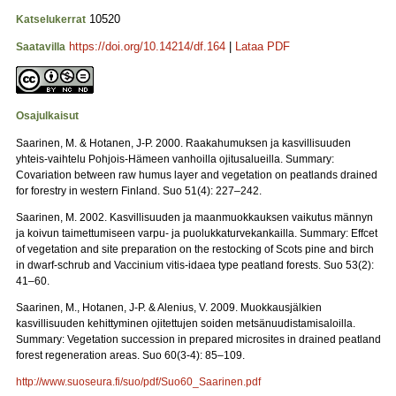
10520
Katselukerrat
https://doi.org/10.14214/df.164
|
Lataa PDF
Saatavilla
Osajulkaisut
Saarinen, M. & Hotanen, J-P. 2000. Raakahumuksen ja kasvillisuuden
yhteis-vaihtelu Pohjois-Hämeen vanhoilla ojitusalueilla. Summary:
Covariation between raw humus layer and vegetation on peatlands drained
for forestry in western Finland. Suo 51(4): 227–242.
Saarinen, M. 2002. Kasvillisuuden ja maanmuokkauksen vaikutus männyn
ja koivun taimettumiseen varpu- ja puolukkaturvekankailla. Summary: Effcet
of vegetation and site preparation on the restocking of Scots pine and birch
in dwarf-schrub and Vaccinium vitis-idaea type peatland forests. Suo 53(2):
41–60.
Saarinen, M., Hotanen, J-P. & Alenius, V. 2009. Muokkausjälkien
kasvillisuuden kehittyminen ojitettujen soiden metsänuudistamisaloilla.
Summary: Vegetation succession in prepared microsites in drained peatland
forest regeneration areas. Suo 60(3-4): 85–109.
http://www.suoseura.fi/suo/pdf/Suo60_Saarinen.pdf