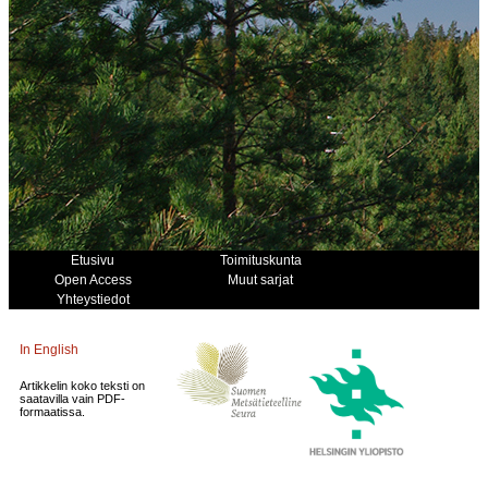
Etusivu
Toimituskunta
Open Access
Muut sarjat
Yhteystiedot
In English
Artikkelin koko teksti on
saatavilla vain PDF-
formaatissa.