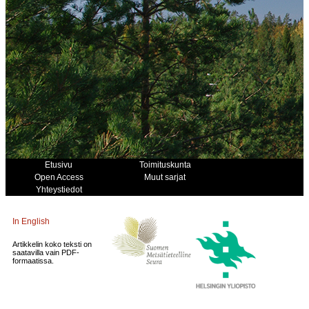
Etusivu
Toimituskunta
Open Access
Muut sarjat
Yhteystiedot
In English
Artikkelin koko teksti on
saatavilla vain PDF-
formaatissa.