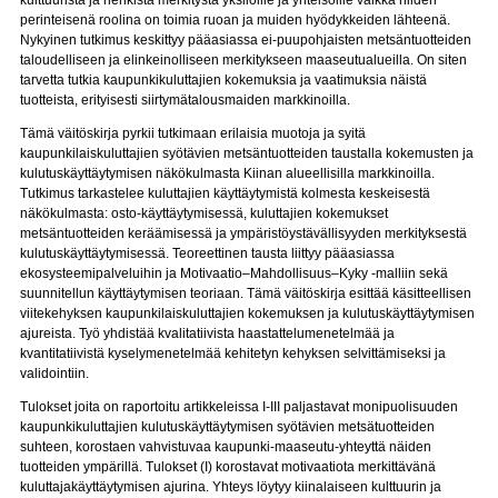
kulttuurista ja henkistä merkitystä yksilöille ja yhteisöille vaikka niiden
perinteisenä roolina on toimia ruoan ja muiden hyödykkeiden lähteenä.
Nykyinen tutkimus keskittyy pääasiassa ei-puupohjaisten metsäntuotteiden
taloudelliseen ja elinkeinolliseen merkitykseen maaseutualueilla. On siten
tarvetta tutkia kaupunkikuluttajien kokemuksia ja vaatimuksia näistä
tuotteista, erityisesti siirtymätalousmaiden markkinoilla.
Tämä väitöskirja pyrkii tutkimaan erilaisia muotoja ja syitä
kaupunkilaiskuluttajien syötävien metsäntuotteiden taustalla kokemusten ja
kulutuskäyttäytymisen näkökulmasta Kiinan alueellisilla markkinoilla.
Tutkimus tarkastelee kuluttajien käyttäytymistä kolmesta keskeisestä
näkökulmasta: osto-käyttäytymisessä, kuluttajien kokemukset
metsäntuotteiden keräämisessä ja ympäristöystävällisyyden merkityksestä
kulutuskäyttäytymisessä. Teoreettinen tausta liittyy pääasiassa
ekosysteemipalveluihin ja Motivaatio–Mahdollisuus–Kyky -malliin sekä
suunnitellun käyttäytymisen teoriaan. Tämä väitöskirja esittää käsitteellisen
viitekehyksen kaupunkilaiskuluttajien kokemuksen ja kulutuskäyttäytymisen
ajureista. Työ yhdistää kvalitatiivista haastattelumenetelmää ja
kvantitatiivistä kyselymenetelmää kehitetyn kehyksen selvittämiseksi ja
validointiin.
Tulokset joita on raportoitu artikkeleissa I-III paljastavat monipuolisuuden
kaupunkikuluttajien kulutuskäyttäytymisen syötävien metsätuotteiden
suhteen, korostaen vahvistuvaa kaupunki-maaseutu-yhteyttä näiden
tuotteiden ympärillä. Tulokset (I) korostavat motivaatiota merkittävänä
kuluttajakäyttäytymisen ajurina. Yhteys löytyy kiinalaiseen kulttuurin ja