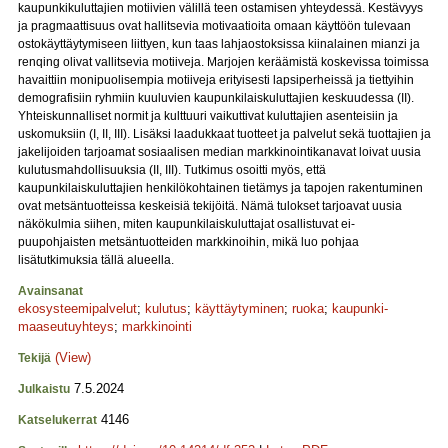
kaupunkikuluttajien motiivien välillä teen ostamisen yhteydessä. Kestävyys
ja pragmaattisuus ovat hallitsevia motivaatioita omaan käyttöön tulevaan
ostokäyttäytymiseen liittyen, kun taas lahjaostoksissa kiinalainen mianzi ja
renqing olivat vallitsevia motiiveja. Marjojen keräämistä koskevissa toimissa
havaittiin monipuolisempia motiiveja erityisesti lapsiperheissä ja tiettyihin
demografisiin ryhmiin kuuluvien kaupunkilaiskuluttajien keskuudessa (II).
Yhteiskunnalliset normit ja kulttuuri vaikuttivat kuluttajien asenteisiin ja
uskomuksiin (I, II, III). Lisäksi laadukkaat tuotteet ja palvelut sekä tuottajien ja
jakelijoiden tarjoamat sosiaalisen median markkinointikanavat loivat uusia
kulutusmahdollisuuksia (II, III). Tutkimus osoitti myös, että
kaupunkilaiskuluttajien henkilökohtainen tietämys ja tapojen rakentuminen
ovat metsäntuotteissa keskeisiä tekijöitä. Nämä tulokset tarjoavat uusia
näkökulmia siihen, miten kaupunkilaiskuluttajat osallistuvat ei-
puupohjaisten metsäntuotteiden markkinoihin, mikä luo pohjaa
lisätutkimuksia tällä alueella.
Avainsanat
ekosysteemipalvelut
;
kulutus
;
käyttäytyminen
;
ruoka
;
kaupunki-
maaseutuyhteys
;
markkinointi
(View)
Tekijä
7.5.2024
Julkaistu
4146
Katselukerrat