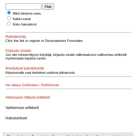
Mikä tahansa sana
Kaikki sanat
Koko hakuteksti
Rekisteröidy
Click this link to register to Dissertationes Forestales.
Kirjaudu sisään
Jos olet rekisteröitynyt käyttäjä, kirjaudu sisään tallentaaksesi valitsemasi artikkelit
myöhempää käyttöä varten.
Ilmoitukset päivityksistä
Kirjautumalla saat tiedotteet uudesta julkaisusta
Vie viittaus EndNoteen / RefWorksiin
Aiheeseen liittyvät artikkelit
Valitsemasi artikkelit
Hakutulokset