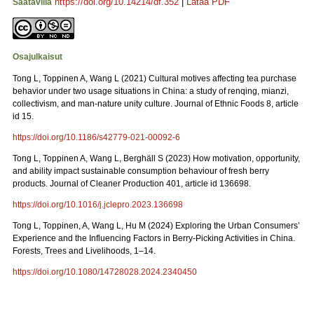
https://doi.org/10.14214/df.352
|
Lataa PDF
Saatavilla
Osajulkaisut
Tong L, Toppinen A, Wang L (2021) Cultural motives affecting tea purchase
behavior under two usage situations in China: a study of renqing, mianzi,
collectivism, and man-nature unity culture. Journal of Ethnic Foods 8, article
id 15.
https://doi.org/10.1186/s42779-021-00092-6
Tong L, Toppinen A, Wang L, Berghäll S (2023) How motivation, opportunity,
and ability impact sustainable consumption behaviour of fresh berry
products. Journal of Cleaner Production 401, article id 136698.
https://doi.org/10.1016/j.jclepro.2023.136698
Tong L, Toppinen, A, Wang L, Hu M (2024) Exploring the Urban Consumers’
Experience and the Influencing Factors in Berry-Picking Activities in China.
Forests, Trees and Livelihoods, 1–14.
https://doi.org/10.1080/14728028.2024.2340450