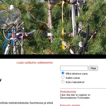
Lisää valittuihin artikkeleihin
Mikä tahansa sana
Kaikki sanat
y
Koko hakuteksti
Rekisteröidy
Click this link to register to
Dissertationes Forestales.
ellista metsänistutusta Suomessa ja etsiä
Kirjaudu sisään