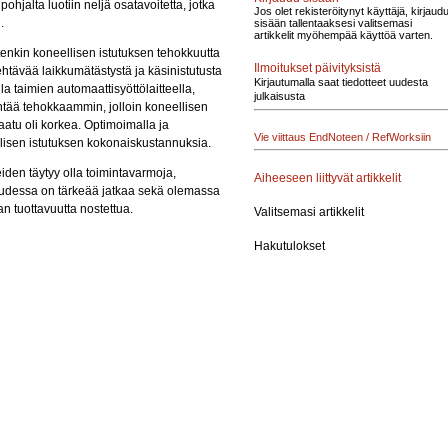
ohjalta luotiin neljä osatavoitetta, jotka
Jos olet rekisteröitynyt käyttäjä, kirjaud
.
sisään tallentaaksesi valitsemasi
artikkelit myöhempää käyttöä varten.
enkin koneellisen istutuksen tehokkuutta
Ilmoitukset päivityksistä
tehtävää laikkumätästystä ja käsinistutusta
Kirjautumalla saat tiedotteet uudesta
 taimien automaattisyöttölaitteella,
julkaisusta
yntää tehokkaammin, jolloin koneellisen
aatu oli korkea. Optimoimalla ja
Vie viittaus EndNoteen / RefWorksiin
lisen istutuksen kokonaiskustannuksia.
eiden täytyy olla toimintavarmoja,
Aiheeseen liittyvät artikkelit
isuudessa on tärkeää jatkaa sekä olemassa
n tuottavuutta nostettua.
Valitsemasi artikkelit
Hakutulokset