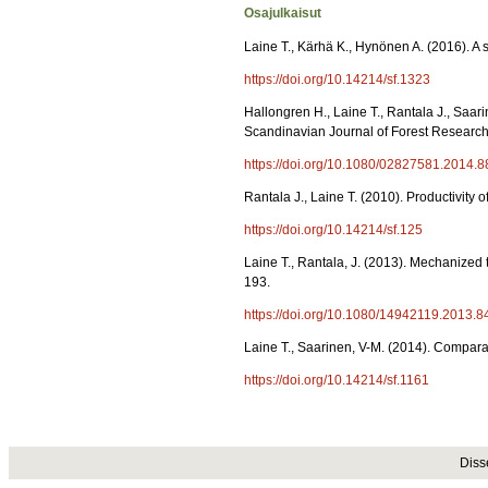
Osajulkaisut
Laine T., Kärhä K., Hynönen A. (2016). A 
https://doi.org/10.14214/sf.1323
Hallongren H., Laine T., Rantala J., Saar
Scandinavian Journal of Forest Research
https://doi.org/10.1080/02827581.2014.
Rantala J., Laine T. (2010). Productivity 
https://doi.org/10.14214/sf.125
Laine T., Rantala, J. (2013). Mechanized 
193.
https://doi.org/10.1080/14942119.2013.
Laine T., Saarinen, V-M. (2014). Comparat
https://doi.org/10.14214/sf.1161
Diss