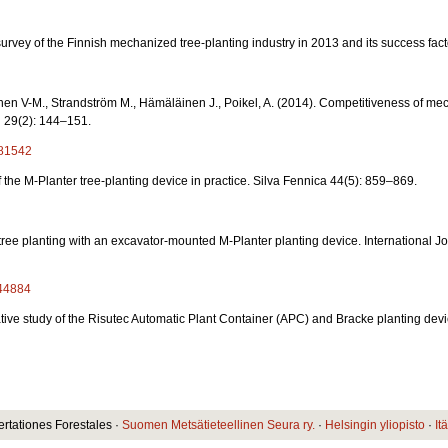
survey of the Finnish mechanized tree-planting industry in 2013 and its success fact
inen V-M., Strandström M., Hämäläinen J., Poikel, A. (2014). Competitiveness of mec
 29(2): 144–151.
881542
of the M-Planter tree-planting device in practice. Silva Fennica 44(5): 859–869.
tree planting with an excavator-mounted M-Planter planting device. International J
844884
ive study of the Risutec Automatic Plant Container (APC) and Bracke planting devic
ertationes Forestales ·
Suomen Metsätieteellinen Seura ry.
·
Helsingin yliopisto
·
It