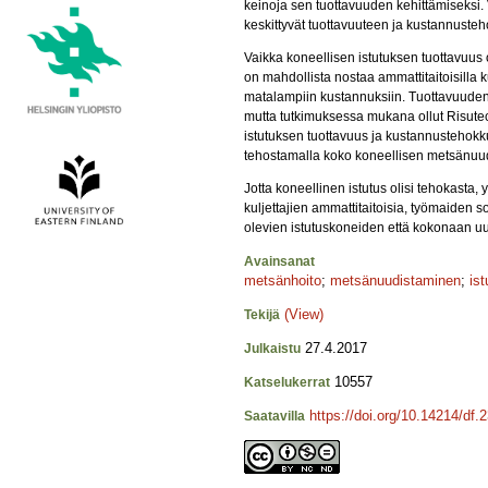
keinoja sen tuottavuuden kehittämiseksi. Vä
keskittyvät tuottavuuteen ja kustannusteh
Vaikka koneellisen istutuksen tuottavuus
on mahdollista nostaa ammattitaitoisilla k
matalampiin kustannuksiin. Tuottavuuden 
mutta tutkimuksessa mukana ollut Risutec 
istutuksen tuottavuus ja kustannustehokku
tehostamalla koko koneellisen metsänuudi
Jotta koneellinen istutus olisi tehokasta,
kuljettajien ammattitaitoisia, työmaiden 
olevien istutuskoneiden että kokonaan uus
Avainsanat
metsänhoito
;
metsänuudistaminen
;
is
(View)
Tekijä
27.4.2017
Julkaistu
10557
Katselukerrat
https://doi.org/10.14214/df.
Saatavilla