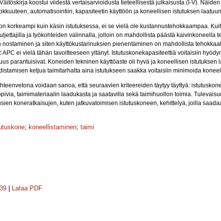
itöskirja koostui viidestä vertaisarvioidusta tieteellisestä julkaisusta (I-V). Näiden p
okkuuteen, automatisointiin, kapasiteetin käyttöön ja koneellisen istutuksen laatuun
 on korkeampi kuin käsin istutuksessa, ei se vielä ole kustannustehokkaampaa. Kuit
uljettajilla ja työkohteiden valinnalla, jolloin on mahdollista päästä kaivinkoneella 
nostaminen ja siten käyttökustannuksien pienentäminen on mahdollista tehokkaalla
APC ei vielä tähän tavoitteeseen yltänyt. Istutuskonekapasiteettiä voitaisiin hyöd
us parantuisivat. Koneiden tekninen käyttöaste oli hyvä ja koneellisen istutuksen l
stamisen ketjua taimitarhalta aina istutukseen saakka voitaisiin minimoida koneel
 yhteenvetona voidaan sanoa, että seuraavien kriteereiden täytyy täyttyä: istutuskon
sopivia, taimimateriaalin laadukasta ja saatavilla sekä taimihuollon toimia. Tuleva
ien koneratkaisujen, kuten jatkuvatoimisen istutuskoneen, kehittelyä, joilla saadaa
tutuskone
;
koneellistaminen
;
taimi
239
|
Lataa PDF