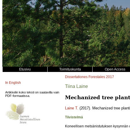
Etusivu
Toimituskunta
Open Access
Dissertationes Forestales
2017
In English
Tiina Laine
Artikkelin koko teksti on saatavilla vain
PDF-formaatissa.
Mechanized tree plant
Laine T.
(2017). Mechanized tree planti
Tiivistelmä
Koneellisen metsänistutuksen kysynnän od