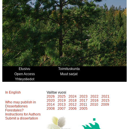
Etusivu
Toimituskunta
Open Access
Muut sarjat
Yhteystiedot
In English
Valitse vuosi
2026
2025
2024
2023
2022
2021
2020
2019
2018
2017
2016
2015
Who may publish in
2014
2013
2012
2011
2010
2009
Dissertationes
2008
2007
2006
2005
Forestales?
Instructions for Authors
Submit a dissertation