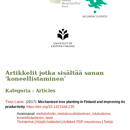
Artikkelit jotka sisältää sanan
'koneellistaminen'
Kategoria : Articles
Tiina Laine
.
(2017).
Mechanized tree planting in Finland and improving its
productivity.
https://doi.org/10.14214/df.239
Avainsanat:
metsänhoito
;
metsänuudistaminen
;
istutuskone
;
koneellistaminen
;
taimi
Tiivistelmä
|
Näytä lisätiedot
|
Artikkeli PDF-muodossa
|
Tekijä