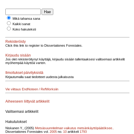
Mikä tahansa sana
Kaikki sanat
Koko hakuteksti
Rekisteröidy
Click this link to register to Dissertationes Forestales.
Kirjaudu sisään
Jos olet rekisteröitynyt käyttäjä, kirjaudu sisään tallentaaksesi valitsemasi artikkelit
myöhempää käyttöä varten.
Ilmoitukset päivityksistä
Kirjautumalla saat tiedotteet uudesta julkaisusta
Vie viittaus EndNoteen / RefWorksiin
Aiheeseen liittyvät artikkelit
Valitsemasi artikkelit
Hakutulokset
Niskanen Y., (2005)
Metsäsuunnitelman vaikutus metsänkäyttöpäätöksee..
Dissertationes Forestales vol.
2005
no.
10
artikkeli
1793