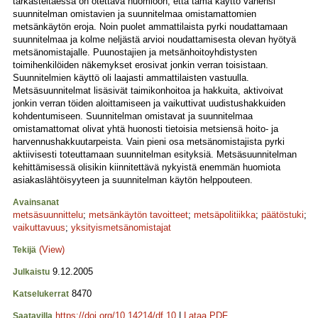
tarkasteltaessa on otettava huomioon, että tämä käyttö vähensi
suunnitelman omistavien ja suunnitelmaa omistamattomien
metsänkäytön eroja. Noin puolet ammattilaista pyrki noudattamaan
suunnitelmaa ja kolme neljästä arvioi noudattamisesta olevan hyötyä
metsänomistajalle. Puunostajien ja metsänhoitoyhdistysten
toimihenkilöiden näkemykset erosivat jonkin verran toisistaan.
Suunnitelmien käyttö oli laajasti ammattilaisten vastuulla.
Metsäsuunnitelmat lisäsivät taimikonhoitoa ja hakkuita, aktivoivat
jonkin verran töiden aloittamiseen ja vaikuttivat uudistushakkuiden
kohdentumiseen. Suunnitelman omistavat ja suunnitelmaa
omistamattomat olivat yhtä huonosti tietoisia metsiensä hoito- ja
harvennushakkuutarpeista. Vain pieni osa metsänomistajista pyrki
aktiivisesti toteuttamaan suunnitelman esityksiä. Metsäsuunnitelman
kehittämisessä olisikin kiinnitettävä nykyistä enemmän huomiota
asiakaslähtöisyyteen ja suunnitelman käytön helppouteen.
Avainsanat
metsäsuunnittelu
;
metsänkäytön tavoitteet
;
metsäpolitiikka
;
päätöstuki
;
vaikuttavuus
;
yksityismetsänomistajat
(View)
Tekijä
9.12.2005
Julkaistu
8470
Katselukerrat
https://doi.org/10.14214/df.10
|
Lataa PDF
Saatavilla