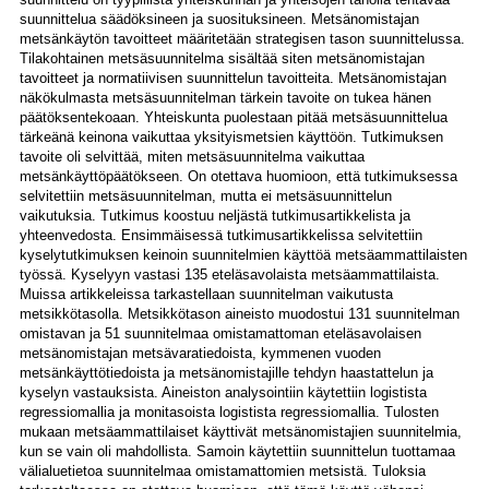
suunnittelua säädöksineen ja suosituksineen. Metsänomistajan
metsänkäytön tavoitteet määritetään strategisen tason suunnittelussa.
Tilakohtainen metsäsuunnitelma sisältää siten metsänomistajan
tavoitteet ja normatiivisen suunnittelun tavoitteita. Metsänomistajan
näkökulmasta metsäsuunnitelman tärkein tavoite on tukea hänen
päätöksentekoaan. Yhteiskunta puolestaan pitää metsäsuunnittelua
tärkeänä keinona vaikuttaa yksityismetsien käyttöön. Tutkimuksen
tavoite oli selvittää, miten metsäsuunnitelma vaikuttaa
metsänkäyttöpäätökseen. On otettava huomioon, että tutkimuksessa
selvitettiin metsäsuunnitelman, mutta ei metsäsuunnittelun
vaikutuksia. Tutkimus koostuu neljästä tutkimusartikkelista ja
yhteenvedosta. Ensimmäisessä tutkimusartikkelissa selvitettiin
kyselytutkimuksen keinoin suunnitelmien käyttöä metsäammattilaisten
työssä. Kyselyyn vastasi 135 eteläsavolaista metsäammattilaista.
Muissa artikkeleissa tarkastellaan suunnitelman vaikutusta
metsikkötasolla. Metsikkötason aineisto muodostui 131 suunnitelman
omistavan ja 51 suunnitelmaa omistamattoman eteläsavolaisen
metsänomistajan metsävaratiedoista, kymmenen vuoden
metsänkäyttötiedoista ja metsänomistajille tehdyn haastattelun ja
kyselyn vastauksista. Aineiston analysointiin käytettiin logistista
regressiomallia ja monitasoista logistista regressiomallia. Tulosten
mukaan metsäammattilaiset käyttivät metsänomistajien suunnitelmia,
kun se vain oli mahdollista. Samoin käytettiin suunnittelun tuottamaa
välialuetietoa suunnitelmaa omistamattomien metsistä. Tuloksia