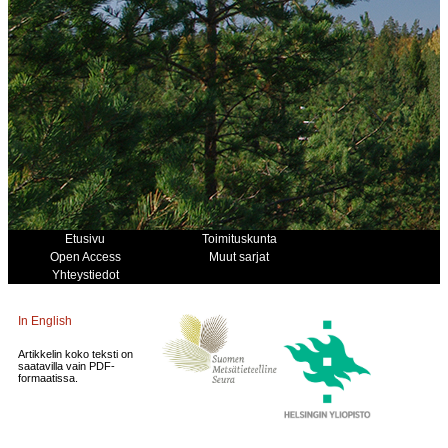
Etusivu
Toimituskunta
Open Access
Muut sarjat
Yhteystiedot
In English
Artikkelin koko teksti on
saatavilla vain PDF-
formaatissa.