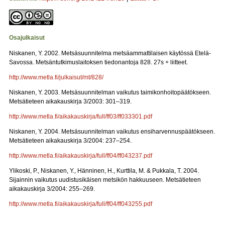
Osajulkaisut
Niskanen, Y. 2002. Metsäsuunnitelma metsäammattilaisen käytössä Etelä-
Savossa. Metsäntutkimuslaitoksen tiedonantoja 828. 27s + liitteet.
http://www.metla.fi/julkaisut/mt/828/
Niskanen, Y. 2003. Metsäsuunnitelman vaikutus taimikonhoitopäätökseen.
Metsätieteen aikakauskirja 3/2003: 301–319.
http://www.metla.fi/aikakauskirja/full/ff03/ff033301.pdf
Niskanen, Y. 2004. Metsäsuunnitelman vaikutus ensiharvennuspäätökseen.
Metsätieteen aikakauskirja 3/2004: 237–254.
http://www.metla.fi/aikakauskirja/full/ff04/ff043237.pdf
Ylikoski, P., Niskanen, Y., Hänninen, H., Kurttila, M. & Pukkala, T. 2004.
Sijainnin vaikutus uudistusikäisen metsikön hakkuuseen. Metsätieteen
aikakauskirja 3/2004: 255–269.
http://www.metla.fi/aikakauskirja/full/ff04/ff043255.pdf