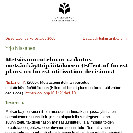
Dissertationes Forestales
2005
Lisää valittuihin artikkeleihin
Yrjö Niskanen
Metsäsuunnitelman vaikutus
metsänkäyttöpäätökseen (Effect of forest
plans on forest utilization decisions)
Niskanen Y.
(2005). Metsäsuunnitelman vaikutus
metsänkäyttöpäätökseen (Effect of forest plans on forest utilization
decisions).
https://doi.org/10.14214/df.10
Tiivistelmä
Metsänkäytön suunnittelu muodostaa hierarkian, jossa ylinnä on
normatiivinen suunnittelu ja sen alapuolella strategisen tason
suunnittelu, taktisen tason metsäsuunnittelu ja alimpana töiden
toteutukseen johtava operatiivinen suunnittelu. Normatiivinen
suunnittelu on tyypillistä yhteiskunnan ja yhteisöjen taholla tehtävää