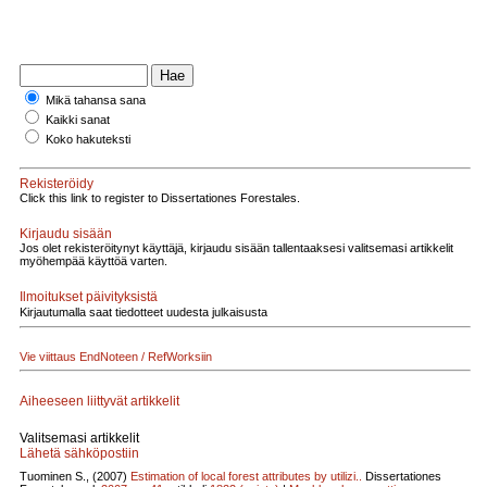
Mikä tahansa sana
Kaikki sanat
Koko hakuteksti
Rekisteröidy
Click this link to register to Dissertationes Forestales.
Kirjaudu sisään
Jos olet rekisteröitynyt käyttäjä, kirjaudu sisään tallentaaksesi valitsemasi artikkelit
myöhempää käyttöä varten.
Ilmoitukset päivityksistä
Kirjautumalla saat tiedotteet uudesta julkaisusta
Vie viittaus EndNoteen / RefWorksiin
Aiheeseen liittyvät artikkelit
Valitsemasi artikkelit
Lähetä sähköpostiin
Tuominen S., (2007)
Estimation of local forest attributes by utilizi..
Dissertationes