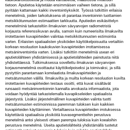
tietoon. Aputietoa käytetään ensimmäisen vaiheen tietona, ja sillä
pyritään kattamaan kaikki inventointiyksiköt. Työssä tutkittiin erilaisia
menetelmiä, joiden tarkoituksena oli parantaa inventoinnin tuottamien
metsikkötunnusten estimaattien tarkkuutta. Aputiedon esikäsittelyn
menetelminä tarkasteltiin ilmakuvien sävyarvojen radiometristä
korjausta referenssikuvan avulla, samoin kuin numeerisilta ilmakuvilta
irrotettavien kuvapiirteiden valintaa metsikkötunnusten estimointia
varten. Erilaisten spatiaalisten yksiköiden käyttökelpoisuutta vertailtiin
korkean resoluution kaukokuvien kuvapiirteiden irrottamisessa
metsäninventointia varten. Lisäksi tutkittiin menetelmiä usean eri
aputietolähteen yhdistämisessä ja aputietolähteiden painotusta niitä
yhdistettäessä. Tutkimuksessa sovellettu ilmakuvan sävyarvojen
korjausmenetelmä osoittautui käyttökelpoiseksi ja toimivaksi, ja sillä
pystyttiin parantamaan korrelaatiota ilmakuvapiirteiden ja
metsätunnusten välillä. Ilmakuvilta ja muilta korkean resoluution kuvilta
irrotettavien kuvapiirteiden testaus osoitti, että kuvat sisältävät
runsaasti metsäninventoinnin kannalta arvokasta informaatiota, jota
voidaan hyödyntää tarkastelemalla kuvapikseleiden spatiaalista
järjestystä. Lisäksi järjestelmällinen kuvapiirteiden valinta tuotti
metsätunnusten estimoinnissa paremman tuloksen kuin kaikkien
kuvapiirteiden käyttäminen. Vertailtaessa kuvapiirteiden irrotuksessa
käytettäviä spatiaalisia yksiköitä kuvasegmentteihin perustuva
menetelmä antoi yleisesti ottaen parempia tuloksia kuin koealoihin
perustuva menetelmä. Useita aputietolähteitä yhdistämällä tuotetut