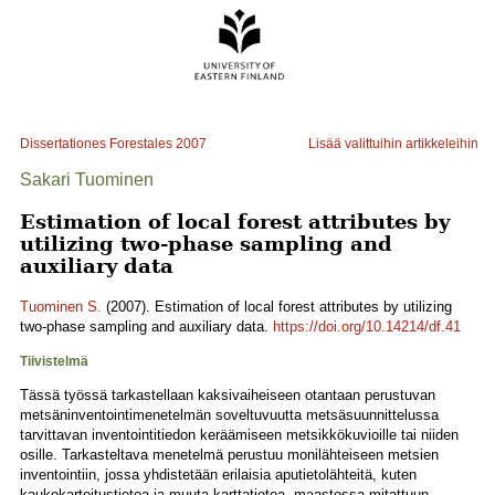
Dissertationes Forestales
2007
Lisää valittuihin artikkeleihin
Sakari Tuominen
Estimation of local forest attributes by
utilizing two-phase sampling and
auxiliary data
Tuominen S.
(2007). Estimation of local forest attributes by utilizing
two-phase sampling and auxiliary data.
https://doi.org/10.14214/df.41
Tiivistelmä
Tässä työssä tarkastellaan kaksivaiheiseen otantaan perustuvan
metsäninventointimenetelmän soveltuvuutta metsäsuunnittelussa
tarvittavan inventointitiedon keräämiseen metsikkökuvioille tai niiden
osille. Tarkasteltava menetelmä perustuu monilähteiseen metsien
inventointiin, jossa yhdistetään erilaisia aputietolähteitä, kuten
kaukokartoitustietoa ja muuta karttatietoa, maastossa mitattuun