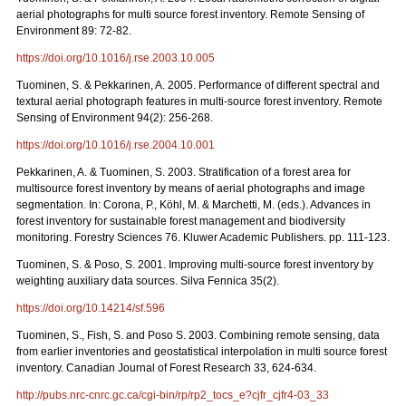
aerial photographs for multi source forest inventory. Remote Sensing of
Environment 89: 72-82.
https://doi.org/10.1016/j.rse.2003.10.005
Tuominen, S. & Pekkarinen, A. 2005. Performance of different spectral and
textural aerial photograph features in multi-source forest inventory. Remote
Sensing of Environment 94(2): 256-268.
https://doi.org/10.1016/j.rse.2004.10.001
Pekkarinen, A. & Tuominen, S. 2003. Stratification of a forest area for
multisource forest inventory by means of aerial photographs and image
segmentation. In: Corona, P., Köhl, M. & Marchetti, M. (eds.). Advances in
forest inventory for sustainable forest management and biodiversity
monitoring. Forestry Sciences 76. Kluwer Academic Publishers. pp. 111-123.
Tuominen, S. & Poso, S. 2001. Improving multi-source forest inventory by
weighting auxiliary data sources. Silva Fennica 35(2).
https://doi.org/10.14214/sf.596
Tuominen, S., Fish, S. and Poso S. 2003. Combining remote sensing, data
from earlier inventories and geostatistical interpolation in multi source forest
inventory. Canadian Journal of Forest Research 33, 624-634.
http://pubs.nrc-cnrc.gc.ca/cgi-bin/rp/rp2_tocs_e?cjfr_cjfr4-03_33