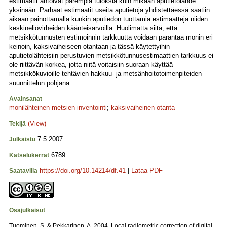
estimaatit antoivat parempia tuloksia kuin mikään aputietolähde
yksinään. Parhaat estimaatit useita aputietoja yhdistettäessä saatiin
aikaan painottamalla kunkin aputiedon tuottamia estimaatteja niiden
keskineliövirheiden käänteisarvoilla. Huolimatta siitä, että
metsikkötunnusten estimoinnin tarkkuutta voidaan parantaa monin eri
keinoin, kaksivaiheiseen otantaan ja tässä käytettyihin
aputietolähteisiin perustuvien metsikkötunnusestimaattien tarkkuus ei
ole riittävän korkea, jotta niitä voitaisiin suoraan käyttää
metsikkökuvioille tehtävien hakkuu- ja metsänhoitotoimenpiteiden
suunnittelun pohjana.
Avainsanat
monilähteinen metsien inventointi
;
kaksivaiheinen otanta
(View)
Tekijä
7.5.2007
Julkaistu
6789
Katselukerrat
https://doi.org/10.14214/df.41
|
Lataa PDF
Saatavilla
Osajulkaisut
Tuominen, S. & Pekkarinen, A. 2004. Local radiometric correction of digital