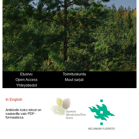
Etusivu
Toimituskunta
Open Access
Muut sarjat
Yhteystiedot
In English
Artikkelin koko teksti on
saatavilla vain PDF-
formaatissa.