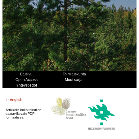
Etusivu
Toimituskunta
Open Access
Muut sarjat
Yhteystiedot
In English
Artikkelin koko teksti on
saatavilla vain PDF-
formaatissa.