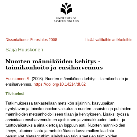
Dissertationes Forestales
2008
Lisää valittuihin artikkeleihin
Saija Huuskonen
Nuorten männiköiden kehitys -
taimikonhoito ja ensiharvennus
Huuskonen S.
(2008). Nuorten männiköiden kehitys - taimikonhoito ja
ensiharvennus.
https://doi.org/10.14214/df.62
Tiivistelmä
Tutkimuksessa tarkastellaan metsikön sijainnin, kasvupaikan,
syntytavan ja taimikonhoidon vaikutusta nuorten tasaisten ja puhtaiden
männiköiden metsänhoidolliseen tilaan ja kehitykseen. Lisäksi työssä
arvioidaan ensiharvennuksen ajoituksen ja voimakkuuden tuotos- ja
tuottovaikutuksia aina kiertoajan loppuun asti. Nuorten männiköiden
tiheys, ulkoinen laatu ja metsikkötason kasvumallien laadinta
perustuvat Metsäntutkimuslaitoksen talousmetsien taimikoiden