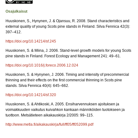
Osajulkaisut
Huuskonen, S., Hynynen, J. & Ojansuu, R. 2008. Stand characteristics and
external quality of young Scots pine stands in Finland. Silva Fennica 42(3):
397–412.
https://doi.org/10.14214/sf.245
Huuskonen, S. & Miina, J. 2006. Stand-level growth models for young Scots
pine stands in Finland. Forest Ecology and Management 241: 49–61.
https://doi.org/10.1016/j.foreco.2006.12.024
Huuskonen, S. & Hynynen, J. 2006. Timing and intensity of precommercial
thinning and their effects on the first commercial thinning in Scots pine
stands. Silva Fennica 40(4): 645–662.
https://doi.org/10.14214/sf.320
Huuskonen, S. & Ahtikoski, A. 2005. Ensiharvennuksen ajoituksen ja
voimakkuuden vaikutus kuivahkon kankaan männiköiden tuotokseen ja
tuottoon. Metsätieteen aikakauskirja 2/2005: 99–115.
http://www.metla.fi/aikakauskirja/full/ff05/ff052099.pdf