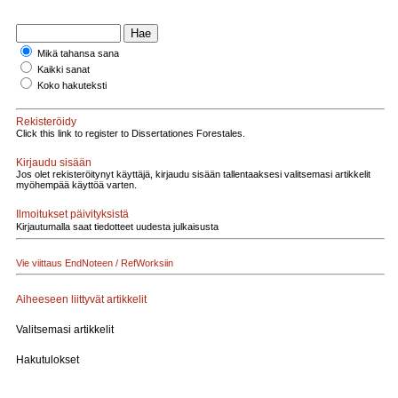
Mikä tahansa sana
Kaikki sanat
Koko hakuteksti
Rekisteröidy
Click this link to register to Dissertationes Forestales.
Kirjaudu sisään
Jos olet rekisteröitynyt käyttäjä, kirjaudu sisään tallentaaksesi valitsemasi artikkelit
myöhempää käyttöä varten.
Ilmoitukset päivityksistä
Kirjautumalla saat tiedotteet uudesta julkaisusta
Vie viittaus EndNoteen / RefWorksiin
Aiheeseen liittyvät artikkelit
Valitsemasi artikkelit
Hakutulokset