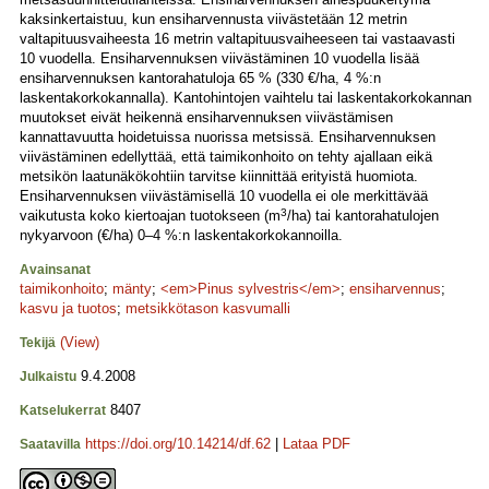
kaksinkertaistuu, kun ensiharvennusta viivästetään 12 metrin
valtapituusvaiheesta 16 metrin valtapituusvaiheeseen tai vastaavasti
10 vuodella. Ensiharvennuksen viivästäminen 10 vuodella lisää
ensiharvennuksen kantorahatuloja 65 % (330 €/ha, 4 %:n
laskentakorkokannalla). Kantohintojen vaihtelu tai laskentakorkokannan
muutokset eivät heikennä ensiharvennuksen viivästämisen
kannattavuutta hoidetuissa nuorissa metsissä. Ensiharvennuksen
viivästäminen edellyttää, että taimikonhoito on tehty ajallaan eikä
metsikön laatunäkökohtiin tarvitse kiinnittää erityistä huomiota.
Ensiharvennuksen viivästämisellä 10 vuodella ei ole merkittävää
3
vaikutusta koko kiertoajan tuotokseen (m
/ha) tai kantorahatulojen
nykyarvoon (€/ha) 0–4 %:n laskentakorkokannoilla.
Avainsanat
taimikonhoito
;
mänty
;
<em>Pinus sylvestris</em>
;
ensiharvennus
;
kasvu ja tuotos
;
metsikkötason kasvumalli
(View)
Tekijä
9.4.2008
Julkaistu
8407
Katselukerrat
https://doi.org/10.14214/df.62
|
Lataa PDF
Saatavilla