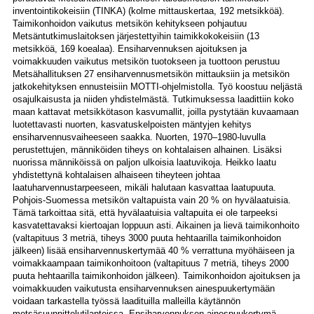
inventointikokeisiin (TINKA) (kolme mittauskertaa, 192 metsikköä).
Taimikonhoidon vaikutus metsikön kehitykseen pohjautuu
Metsäntutkimuslaitoksen järjestettyihin taimikkokokeisiin (13
metsikköä, 169 koealaa). Ensiharvennuksen ajoituksen ja
voimakkuuden vaikutus metsikön tuotokseen ja tuottoon perustuu
Metsähallituksen 27 ensiharvennusmetsikön mittauksiin ja metsikön
jatkokehityksen ennusteisiin MOTTI-ohjelmistolla. Työ koostuu neljästä
osajulkaisusta ja niiden yhdistelmästä. Tutkimuksessa laadittiin koko
maan kattavat metsikkötason kasvumallit, joilla pystytään kuvaamaan
luotettavasti nuorten, kasvatuskelpoisten mäntyjen kehitys
ensiharvennusvaiheeseen saakka. Nuorten, 1970–1980-luvulla
perustettujen, männiköiden tiheys on kohtalaisen alhainen. Lisäksi
nuorissa männiköissä on paljon ulkoisia laatuvikoja. Heikko laatu
yhdistettynä kohtalaisen alhaiseen tiheyteen johtaa
laatuharvennustarpeeseen, mikäli halutaan kasvattaa laatupuuta.
Pohjois-Suomessa metsikön valtapuista vain 20 % on hyvälaatuisia.
Tämä tarkoittaa sitä, että hyvälaatuisia valtapuita ei ole tarpeeksi
kasvatettavaksi kiertoajan loppuun asti. Aikainen ja lievä taimikonhoito
(valtapituus 3 metriä, tiheys 3000 puuta hehtaarilla taimikonhoidon
jälkeen) lisää ensiharvennuskertymää 40 % verrattuna myöhäiseen ja
voimakkaampaan taimikonhoitoon (valtapituus 7 metriä, tiheys 2000
puuta hehtaarilla taimikonhoidon jälkeen). Taimikonhoidon ajoituksen ja
voimakkuuden vaikutusta ensiharvennuksen ainespuukertymään
voidaan tarkastella työssä laadituilla malleilla käytännön
metsäsuunnittelutilanteissa. Ensiharvennuksen ainespuukertymä