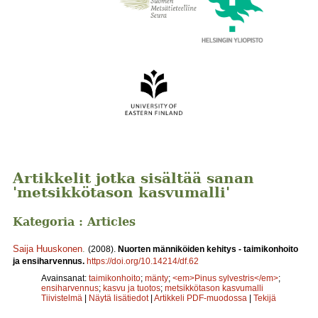
Artikkelit jotka sisältää sanan
'metsikkötason kasvumalli'
Kategoria : Articles
Saija Huuskonen
.
(2008).
Nuorten männiköiden kehitys - taimikonhoito
ja ensiharvennus.
https://doi.org/10.14214/df.62
Avainsanat:
taimikonhoito
;
mänty
;
<em>Pinus sylvestris</em>
;
ensiharvennus
;
kasvu ja tuotos
;
metsikkötason kasvumalli
Tiivistelmä
|
Näytä lisätiedot
|
Artikkeli PDF-muodossa
|
Tekijä