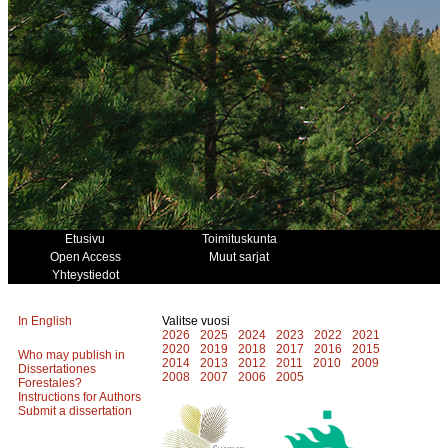
Etusivu
Toimituskunta
Open Access
Muut sarjat
Yhteystiedot
In English
Valitse vuosi
2026
2025
2024
2023
2022
2021
2020
2019
2018
2017
2016
2015
Who may publish in
2014
2013
2012
2011
2010
2009
Dissertationes
2008
2007
2006
2005
Forestales?
Instructions for Authors
Submit a dissertation