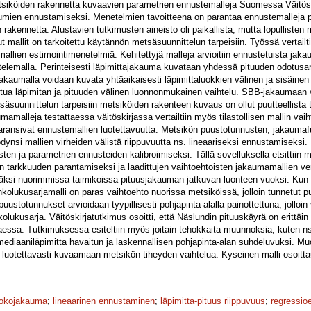
tsiköiden rakennetta kuvaavien parametrien ennustemalleja Suomessa Väitösk
mien ennustamiseksi. Menetelmien tavoitteena on parantaa ennustemalleja par
kennetta. Alustavien tutkimusten aineisto oli paikallista, mutta lopullisten m
t mallit on tarkoitettu käytännön metsäsuunnittelun tarpeisiin. Työssä vertailt
omallien estimointimenetelmiä. Kehitettyjä malleja arvioitiin ennustetuista jak
stelemalla. Perinteisesti läpimittajakauma kuvataan yhdessä pituuden odotusa
 jakaumalla voidaan kuvata yhtäaikaisesti läpimittaluokkien välinen ja sisäine
ttua läpimitan ja pituuden välinen luonnonmukainen vaihtelu. SBB-jakaumaan v
tsäsuunnittelun tarpeisiin metsiköiden rakenteen kuvaus on ollut puutteellista
kaumamalleja testattaessa väitöskirjassa vertailtiin myös tilastollisen mallin va
aransivat ennustemallien luotettavuutta. Metsikön puustotunnusten, jakaumaf
dynsi mallien virheiden välistä riippuvuutta ns. lineaariseksi ennustamiseksi.
en ja parametrien ennusteiden kalibroimiseksi. Tällä sovelluksella etsittiin m
tarkkuuden parantamiseksi ja laadittujen vaihtoehtoisten jakaumamallien vert
äksi nuorimmissa taimikoissa pituusjakauman jatkuvan luonteen vuoksi. Kun k
kolukusarjamalli on paras vaihtoehto nuorissa metsiköissä, jolloin tunnetut 
puustotunnukset arvioidaan tyypillisesti pohjapinta-alalla painottettuna, jolloi
lukusarja. Väitöskirjatutkimus osoitti, että Näslundin pituuskäyrä on erittäin
taessa. Tutkimuksessa esiteltiin myös joitain tehokkaita muunnoksia, kuten ns.
ediaaniläpimitta havaitun ja laskennallisen pohjapinta-alan suhdeluvuksi. Muot
in luotettavasti kuvaamaan metsikön tiheyden vaihtelua. Kyseinen malli osoitt
okojakauma
;
lineaarinen ennustaminen
;
läpimitta-pituus riippuvuus
;
regressioe