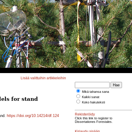
Lisää valittuihin artikkeleihin
Mikä tahansa sana
Kaikki sanat
els for stand
Koko hakuteksti
Rekisteröidy
and.
https://doi.org/10.14214/df.124
Click this link to register to
Dissertationes Forestales.
Kirjaudu sisään