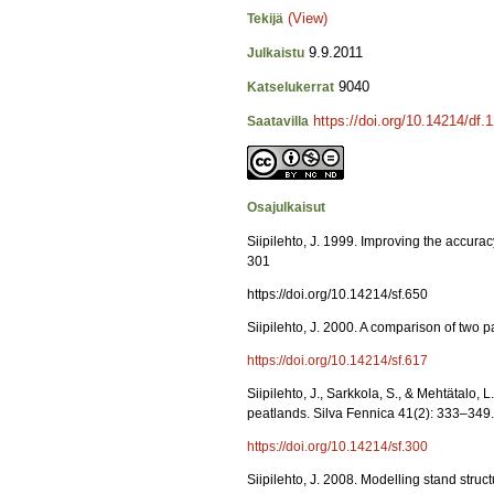
(View)
Tekijä
9.9.2011
Julkaistu
9040
Katselukerrat
https://doi.org/10.14214/df.
Saatavilla
Osajulkaisut
Siipilehto, J. 1999. Improving the accura
301
https://doi.org/10.14214/sf.650
Siipilehto, J. 2000. A comparison of two 
https://doi.org/10.14214/sf.617
Siipilehto, J., Sarkkola, S., & Mehtätalo
peatlands. Silva Fennica 41(2): 333–349.
https://doi.org/10.14214/sf.300
Siipilehto, J. 2008. Modelling stand st