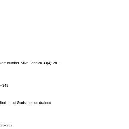
 stem number. Silva Fennica 33(4): 281–
1–349.
ributions of Scots pine on drained
 223–232.