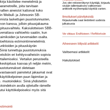
irja käsittelee menetelmiä ja
Jos olet rekisteröitynyt käyttäjä, kirjaud
ametreille, joita tarvitaan
sisään tallentaaksesi valitsemasi
artikkelit myöhempää käyttöä varten.
allien aineistot kattoivat koko
iin Weibull- ja Johnsonin SB-
Ilmoitukset päivityksistä
aumista laskettujen puustotunnusten,
Kirjautumalla saat tiedotteet uudesta
rvon kanssa, jolloin pituusjakauma
julkaisusta
n pituusvaihtelu. Kaksiulotteisen SBB-
errattava vaihtoehto saatiin, kun
Vie viittaus EndNoteen / RefWorksiin
 taimikoiden ja turvemaiden osalta.
ihtoehtoisia estimointimenetelmiä.
Aiheeseen liittyvät artikkelit
unktioiden ja pituuskäyrän
 Siinä tunnettuja puustotunnuksia
Valitsemasi artikkelit
etsikön eri kehitysvaiheisiin sopivia
ailemiseksi. Vertailun perusteella
Hakutulokset
eskipituus kasvaa yli neljän metrin,
puustotunnukset oletetaan
n vastaavasti painotetut jakaumat ovat
 käyttökelpoinen puun läpimitan ja
 muotoindeksi. Siinä yhdistettiin
oindeksin avulla ojitetuille rämeille
autui käyttökelpoiseksi myös sitä
stimointi