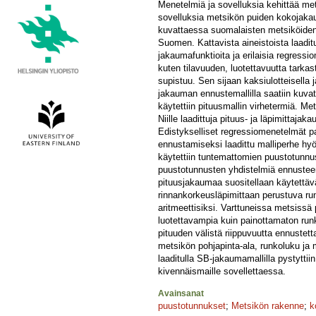
Menetelmiä ja sovelluksia kehittää me
sovelluksia metsikön puiden kokojakau
kuvattaessa suomalaisten metsiköiden ra
Suomen. Kattavista aineistoista laaditu
jakaumafunktioita ja erilaisia regressi
kuten tilavuuden, luotettavuutta tarka
supistuu. Sen sijaan kaksiulotteisella
jakauman ennustemallilla saatiin kuva
käytettiin pituusmallin virhetermiä. Me
Niille laadittuja pituus- ja läpimittaja
Edistykselliset regressiomenetelmät p
ennustamiseksi laadittu malliperhe hyö
käytettiin tuntemattomien puustotunnust
puustotunnusten yhdistelmiä ennusteen 
pituusjakaumaa suositellaan käytettäv
rinnankorkeusläpimittaan perustuva run
aritmeettisiksi. Varttuneissa metsissä 
luotettavampia kuin painottamaton runko
pituuden välistä riippuvuutta ennustet
metsikön pohjapinta-ala, runkoluku ja m
laaditulla SB-jakaumamallilla pystytti
kivennäismaille sovellettaessa.
Avainsanat
puustotunnukset
;
Metsikön rakenne
;
k