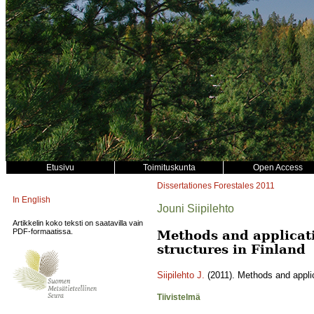
Etusivu
Toimituskunta
Open Access
Dissertationes Forestales
2011
In English
Jouni Siipilehto
Artikkelin koko teksti on saatavilla vain
PDF-formaatissa.
Methods and applicati
structures in Finland
Siipilehto J.
(2011). Methods and applic
Tiivistelmä