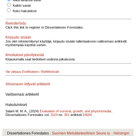
Mikä tahansa sana
Kaikki sanat
Koko hakuteksti
Rekisteröidy
Click this link to register to Dissertationes Forestales.
Kirjaudu sisään
Jos olet rekisteröitynyt käyttäjä, kirjaudu sisään tallentaaksesi valitsemasi artikkelit
myöhempää käyttöä varten.
Ilmoitukset päivityksistä
Kirjautumalla saat tiedotteet uudesta julkaisusta
Vie viittaus EndNoteen / RefWorksiin
Aiheeseen liittyvät artikkelit
Valitsemasi artikkelit
Hakutulokset
Salam M. M. A., (2024)
Evaluation of survival, growth, and phytoremedia..
Dissertationes Forestales vol.
2024
no.
351
artikkeli
24004
Dissertationes Forestales ·
Suomen Metsätieteellinen Seura ry.
·
Helsingin