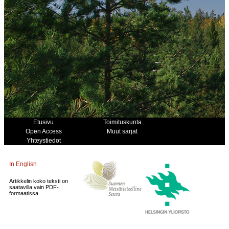
Etusivu
Toimituskunta
Open Access
Muut sarjat
Yhteystiedot
In English
Artikkelin koko teksti on
saatavilla vain PDF-
formaatissa.