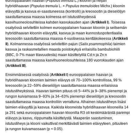
eurooppalaisen haavan (
Populus tremula
L.) kloonin ja neljän
hybridihaavan (
Populus tremula
L. ×
Populus tremuloides
Michx.) kloonin
elävyyttä ja kasvua ei-saastuneessa (kontrolli) ja kreosootin ja dieselöljyn
saastuttamassa maassa kolmessa eri istutustiheydessä
kasvihuoneolosuhteissa kahden kasvukauden ajan (
Artikkeli I
). Toisessa
osatyössä selvitettiin kolmen eurooppalaisen haavan kloonin ja seitsemän
hybridihaavan kloonin elävyyttä, kasvua ja maan kunnostuspotentiaalia
kreosootin saastuttamassa maassa 4-vuotisessa kenttäkokeessa (
Artikkeli
II
). Kolmannessa osatyössä selvitettiin pajun (
Salix psammophila
) taimien
kasvua ja raskasmetallien maasta poistokykyä erilaisilla bambubiohiili
(BBC, 0-7% maan tilavuudesta) maan käsittelyillä Cd:n ja Zn:n
saastuttamassa maassa kasvihuoneolosuhteissa 180 vuorokauden ajan
(
Artikkeli III
).
Ensimmäisessä osatyössä (
Artikkeli I
) eurooppalaisen haavan ja
hybridihaavan kloonien taimien elävyys oli 70–100% kontrollissa, 99 %
kreosootin ja 22–59% dieselöljyn saastuttamassa maassa erilaisissa
istutustiheyksissä. Haavan taimien pituus oli 5–44% ja 9–38% pienempi ja
rungon kuivamassa 9–93% ja 34–63% pienempi dieselöljyn ja kreosootin
saastuttamassa maassa kontrolliin verrattuna. Alhainen istutustiheys lisäsi
taimien elävyyttä ja kasvua. Kaikista klooneista hybridihaavan klooneilla 14
ja 291 sekä eurooppalaisen haavan kloonilla R3 oli keskimääräistä parempi
elävyys ja kasvu, riippumatta käsittelystä. Maaperän saastuminen,
istutustiheys ja klooni vaikuttivat merkittävästi taimien elävyyteen, pituuteen
ja rungon kuivamassaan (p < 0.05).