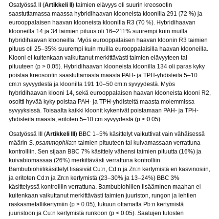
Osatyössä II (
Artikkeli II
) taimien elävyys oli suurin kreosootin
saastuttamassa maassa hybridihaavan klooneista kloonilla 291 (72 %) ja
eurooppalaisen haavan klooneista kloonilla R3 (70 %). Hybridihaavan
klooneilla 14 ja 34 taimien pituus oli 16–211% suurempi kuin muilla
hybridihaavan klooneilla. Myös eurooppalaisen haavan kloonin R3 taimien
pituus oli 25‒35% suurempi kuin muilla eurooppalaisilla haavan klooneilla.
Klooni ei kuitenkaan vaikuttanut merkittävästi taimien elävyyteen tai
pituuteen (p > 0.05). Hybridihaavan klooneista kloonilla 134 oli paras kyky
poistaa kreosootin saastuttamasta maasta PAH- ja TPH-yhdisteitä 5–10
cm:n syvyydestä ja kloonilla 191 10–50 cm:n syvyydestä. Myös
hybridihaavan klooni 14, sekä eurooppalaisen haavan klooneista klooni R2,
osoitti hyvää kyky poistaa PAH- ja TPH-yhdisteitä maasta molemmissa
syvyyksissä. Toisaalta kaikki kloonit kykenivät poistamaan PAH- ja TPH-
yhdisteitä maasta, eritoten 5–10 cm syvyydestä (p < 0.05).
Osatyössä III (
Artikkeli III
) BBC 1–5% käsittelyt vaikuttivat vain vähäisessä
määrin
S. psammophila
:n taimien pituuteen tai kuivamassaan verrattuna
kontrolliin. Sen sijaan BBC 7% käsittely vähensi taimien pituutta (16%) ja
kuivabiomassaa (26%) merkittävästi verrattuna kontrolliin.
Bambubiohiilikäsittelyt lisäsivät Cu:n, Cd:n ja Zn:n kertymistä eri kasvinosiin,
ja eritoten Cd:n ja Zn:n kertymistä (23‒30% ja 13‒24%) BBC 3%
käsittelyssä kontrolliin verrattuna. Bambubiohiilen lisääminen maahan ei
kuitenkaan vaikuttanut merkittävästi taimien juuriston, rungon ja lehtien
raskasmetallikertymiin (p > 0.05), lukuun ottamatta Pb:n kertymistä
juuristoon ja Cu:n kertymistä runkoon (p < 0.05). Saatujen tulosten