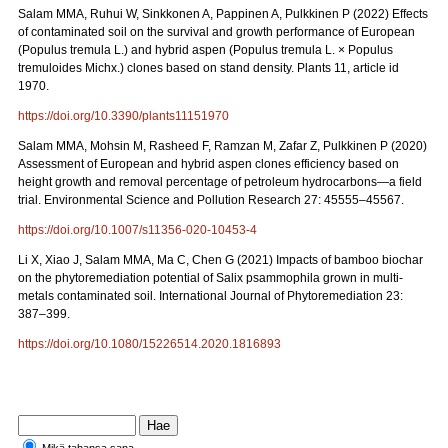
Salam MMA, Ruhui W, Sinkkonen A, Pappinen A, Pulkkinen P (2022) Effects
of contaminated soil on the survival and growth performance of European
(Populus tremula L.) and hybrid aspen (Populus tremula L. × Populus
tremuloides Michx.) clones based on stand density. Plants 11, article id
1970.
https://doi.org/10.3390/plants11151970
Salam MMA, Mohsin M, Rasheed F, Ramzan M, Zafar Z, Pulkkinen P (2020)
Assessment of European and hybrid aspen clones efficiency based on
height growth and removal percentage of petroleum hydrocarbons—a field
trial. Environmental Science and Pollution Research 27: 45555–45567.
https://doi.org/10.1007/s11356-020-10453-4
Li X, Xiao J, Salam MMA, Ma C, Chen G (2021) Impacts of bamboo biochar
on the phytoremediation potential of Salix psammophila grown in multi-
metals contaminated soil. International Journal of Phytoremediation 23:
387–399.
https://doi.org/10.1080/15226514.2020.1816893