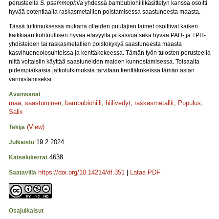
perusteella
S. psammophila
yhdessä bambubiohiilikäsittelyn kanssa osoitti
hyvää potentiaalia raskasmetallien poistamisessa saastuneesta maasta.
Tässä tutkimuksessa mukana olleiden puulajien taimet osoittivat kaiken
kaikkiaan kohtuullisen hyvää elävyyttä ja kasvua sekä hyvää PAH- ja TPH-
yhdisteiden tai raskasmetallien poistokykyä saastuneesta maasta
kasvihuoneolosuhteissa ja kenttäkokeessa. Tämän työn tulosten perusteella
niitä voitaisiin käyttää saastuneiden maiden kunnostamisessa. Toisaalta
pidempiaikaisia jatkotutkimuksia tarvitaan kenttäkokeissa tämän asian
varmistamiseksi.
Avainsanat
maa
;
saastuminen
;
bambubiohiili
;
hiilivedyt
;
raskasmetallit
;
Populus
;
Salix
(View)
Tekijä
19.2.2024
Julkaistu
4638
Katselukerrat
https://doi.org/10.14214/df.351
|
Lataa PDF
Saatavilla
Osajulkaisut