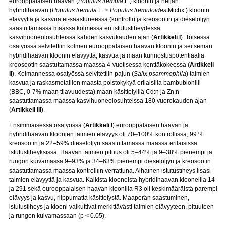
eurooppalaisen haavan (
Populus tremula
L.) kloonin ja neljän
hybridihaavan (
Populus tremula
L. ×
Populus tremuloides
Michx.) kloonin
elävyyttä ja kasvua ei-saastuneessa (kontrolli) ja kreosootin ja dieselöljyn
saastuttamassa maassa kolmessa eri istutustiheydessä
kasvihuoneolosuhteissa kahden kasvukauden ajan (
Artikkeli I
). Toisessa
osatyössä selvitettiin kolmen eurooppalaisen haavan kloonin ja seitsemän
hybridihaavan kloonin elävyyttä, kasvua ja maan kunnostuspotentiaalia
kreosootin saastuttamassa maassa 4-vuotisessa kenttäkokeessa (
Artikkeli
II
). Kolmannessa osatyössä selvitettiin pajun (
Salix psammophila
) taimien
kasvua ja raskasmetallien maasta poistokykyä erilaisilla bambubiohiili
(BBC, 0-7% maan tilavuudesta) maan käsittelyillä Cd:n ja Zn:n
saastuttamassa maassa kasvihuoneolosuhteissa 180 vuorokauden ajan
(
Artikkeli III
).
Ensimmäisessä osatyössä (
Artikkeli I
) eurooppalaisen haavan ja
hybridihaavan kloonien taimien elävyys oli 70–100% kontrollissa, 99 %
kreosootin ja 22–59% dieselöljyn saastuttamassa maassa erilaisissa
istutustiheyksissä. Haavan taimien pituus oli 5–44% ja 9–38% pienempi ja
rungon kuivamassa 9–93% ja 34–63% pienempi dieselöljyn ja kreosootin
saastuttamassa maassa kontrolliin verrattuna. Alhainen istutustiheys lisäsi
taimien elävyyttä ja kasvua. Kaikista klooneista hybridihaavan klooneilla 14
ja 291 sekä eurooppalaisen haavan kloonilla R3 oli keskimääräistä parempi
elävyys ja kasvu, riippumatta käsittelystä. Maaperän saastuminen,
istutustiheys ja klooni vaikuttivat merkittävästi taimien elävyyteen, pituuteen
ja rungon kuivamassaan (p < 0.05).