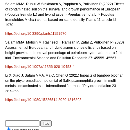
Salam MMA, Ruhui W, Sinkkonen A, Pappinen A, Pulkkinen P (2022) Effects
of contaminated soil on the survival and growth performance of European
(Populus tremula L.) and hybrid aspen (Populus tremula L. × Populus
tremuloides Michx.) clones based on stand density. Plants 11, article id
1970.
https://doi.org/10.3390/plants11151970
Salam MMA, Mohsin M, Rasheed F, Ramzan M, Zafar Z, Pulkkinen P (2020)
Assessment of European and hybrid aspen clones efficiency based on
height growth and removal percentage of petroleum hydrocarbons—a field
trial. Environmental Science and Pollution Research 27: 45555–45567.
https://doi.org/10.1007/s11356-020-10453-4
Li X, Xiao J, Salam MMA, Ma C, Chen G (2021) Impacts of bamboo biochar
on the phytoremediation potential of Salix psammophila grown in multi-
metals contaminated soil. International Journal of Phytoremediation 23:
387–399.
https://doi.org/10.1080/15226514.2020.1816893