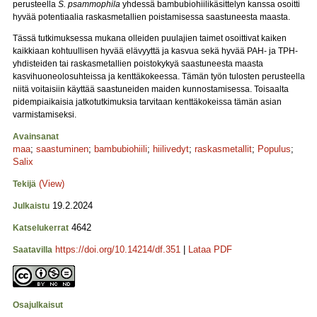
perusteella
S. psammophila
yhdessä bambubiohiilikäsittelyn kanssa osoitti
hyvää potentiaalia raskasmetallien poistamisessa saastuneesta maasta.
Tässä tutkimuksessa mukana olleiden puulajien taimet osoittivat kaiken
kaikkiaan kohtuullisen hyvää elävyyttä ja kasvua sekä hyvää PAH- ja TPH-
yhdisteiden tai raskasmetallien poistokykyä saastuneesta maasta
kasvihuoneolosuhteissa ja kenttäkokeessa. Tämän työn tulosten perusteella
niitä voitaisiin käyttää saastuneiden maiden kunnostamisessa. Toisaalta
pidempiaikaisia jatkotutkimuksia tarvitaan kenttäkokeissa tämän asian
varmistamiseksi.
Avainsanat
maa
;
saastuminen
;
bambubiohiili
;
hiilivedyt
;
raskasmetallit
;
Populus
;
Salix
(View)
Tekijä
19.2.2024
Julkaistu
4642
Katselukerrat
https://doi.org/10.14214/df.351
|
Lataa PDF
Saatavilla
Osajulkaisut