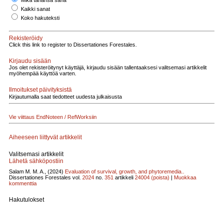
Mikä tahansa sana
Kaikki sanat
Koko hakuteksti
Rekisteröidy
Click this link to register to Dissertationes Forestales.
Kirjaudu sisään
Jos olet rekisteröitynyt käyttäjä, kirjaudu sisään tallentaaksesi valitsemasi artikkelit
myöhempää käyttöä varten.
Ilmoitukset päivityksistä
Kirjautumalla saat tiedotteet uudesta julkaisusta
Vie viittaus EndNoteen / RefWorksiin
Aiheeseen liittyvät artikkelit
Valitsemasi artikkelit
Lähetä sähköpostiin
Salam M. M. A., (2024)
Evaluation of survival, growth, and phytoremedia..
Dissertationes Forestales vol.
2024
no.
351
artikkeli
24004
(poista)
|
Muokkaa
kommenttia
Hakutulokset