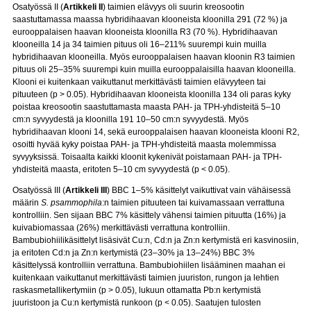
Osatyössä II (
Artikkeli II
) taimien elävyys oli suurin kreosootin
saastuttamassa maassa hybridihaavan klooneista kloonilla 291 (72 %) ja
eurooppalaisen haavan klooneista kloonilla R3 (70 %). Hybridihaavan
klooneilla 14 ja 34 taimien pituus oli 16–211% suurempi kuin muilla
hybridihaavan klooneilla. Myös eurooppalaisen haavan kloonin R3 taimien
pituus oli 25‒35% suurempi kuin muilla eurooppalaisilla haavan klooneilla.
Klooni ei kuitenkaan vaikuttanut merkittävästi taimien elävyyteen tai
pituuteen (p > 0.05). Hybridihaavan klooneista kloonilla 134 oli paras kyky
poistaa kreosootin saastuttamasta maasta PAH- ja TPH-yhdisteitä 5–10
cm:n syvyydestä ja kloonilla 191 10–50 cm:n syvyydestä. Myös
hybridihaavan klooni 14, sekä eurooppalaisen haavan klooneista klooni R2,
osoitti hyvää kyky poistaa PAH- ja TPH-yhdisteitä maasta molemmissa
syvyyksissä. Toisaalta kaikki kloonit kykenivät poistamaan PAH- ja TPH-
yhdisteitä maasta, eritoten 5–10 cm syvyydestä (p < 0.05).
Osatyössä III (
Artikkeli III
) BBC 1–5% käsittelyt vaikuttivat vain vähäisessä
määrin
S. psammophila
:n taimien pituuteen tai kuivamassaan verrattuna
kontrolliin. Sen sijaan BBC 7% käsittely vähensi taimien pituutta (16%) ja
kuivabiomassaa (26%) merkittävästi verrattuna kontrolliin.
Bambubiohiilikäsittelyt lisäsivät Cu:n, Cd:n ja Zn:n kertymistä eri kasvinosiin,
ja eritoten Cd:n ja Zn:n kertymistä (23‒30% ja 13‒24%) BBC 3%
käsittelyssä kontrolliin verrattuna. Bambubiohiilen lisääminen maahan ei
kuitenkaan vaikuttanut merkittävästi taimien juuriston, rungon ja lehtien
raskasmetallikertymiin (p > 0.05), lukuun ottamatta Pb:n kertymistä
juuristoon ja Cu:n kertymistä runkoon (p < 0.05). Saatujen tulosten