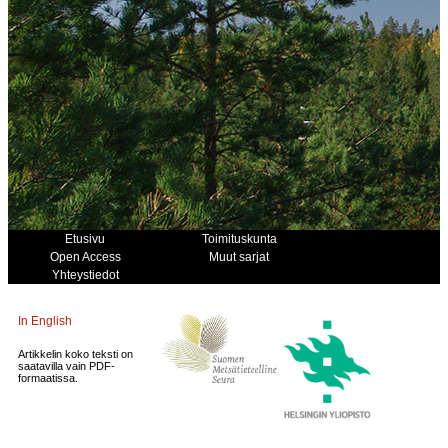
Etusivu
Toimituskunta
Open Access
Muut sarjat
Yhteystiedot
In English
Artikkelin koko teksti on
saatavilla vain PDF-
formaatissa.