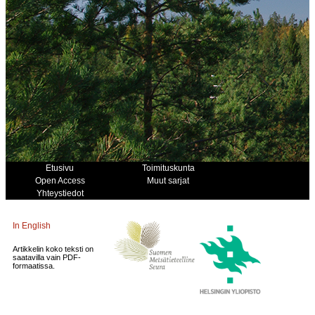
Etusivu
Toimituskunta
Open Access
Muut sarjat
Yhteystiedot
In English
Artikkelin koko teksti on
saatavilla vain PDF-
formaatissa.