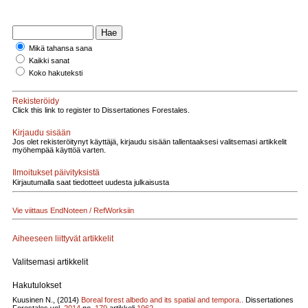
Mikä tahansa sana
Kaikki sanat
Koko hakuteksti
Rekisteröidy
Click this link to register to Dissertationes Forestales.
Kirjaudu sisään
Jos olet rekisteröitynyt käyttäjä, kirjaudu sisään tallentaaksesi valitsemasi artikkelit
myöhempää käyttöä varten.
Ilmoitukset päivityksistä
Kirjautumalla saat tiedotteet uudesta julkaisusta
Vie viittaus EndNoteen / RefWorksiin
Aiheeseen liittyvät artikkelit
Valitsemasi artikkelit
Hakutulokset
Kuusinen N., (2014)
Boreal forest albedo and its spatial and tempora..
Dissertationes
Forestales vol.
2014
no.
179
artikkeli
1962