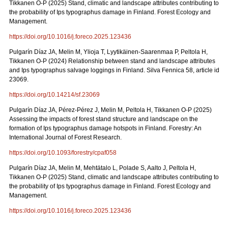
Tikkanen O-P (2025) Stand, climatic and landscape attributes contributing to
the probability of Ips typographus damage in Finland. Forest Ecology and
Management.
https://doi.org/10.1016/j.foreco.2025.123436
Pulgarín Díaz JA, Melin M, Ylioja T, Lyytikäinen-Saarenmaa P, Peltola H,
Tikkanen O-P (2024) Relationship between stand and landscape attributes
and Ips typographus salvage loggings in Finland. Silva Fennica 58, article id
23069.
https://doi.org/10.14214/sf.23069
Pulgarín Díaz JA, Pérez-Pérez J, Melin M, Peltola H, Tikkanen O-P (2025)
Assessing the impacts of forest stand structure and landscape on the
formation of Ips typographus damage hotspots in Finland. Forestry: An
International Journal of Forest Research.
https://doi.org/10.1093/forestry/cpaf058
Pulgarín Díaz JA, Melin M, Mehtätalo L, Polade S, Aalto J, Peltola H,
Tikkanen O-P (2025) Stand, climatic and landscape attributes contributing to
the probability of Ips typographus damage in Finland. Forest Ecology and
Management.
https://doi.org/10.1016/j.foreco.2025.123436