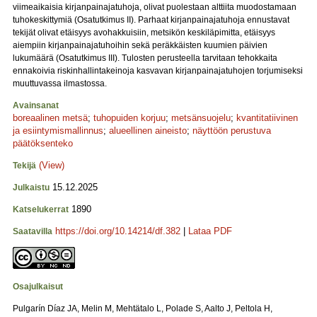
viimeaikaisia kirjanpainajatuhoja, olivat puolestaan alttiita muodostamaan
tuhokeskittymiä (Osatutkimus II). Parhaat kirjanpainajatuhoja ennustavat
tekijät olivat etäisyys avohakkuisiin, metsikön keskiläpimitta, etäisyys
aiempiin kirjanpainajatuhoihin sekä peräkkäisten kuumien päivien
lukumäärä (Osatutkimus III). Tulosten perusteella tarvitaan tehokkaita
ennakoivia riskinhallintakeinoja kasvavan kirjanpainajatuhojen torjumiseksi
muuttuvassa ilmastossa.
Avainsanat
boreaalinen metsä
;
tuhopuiden korjuu
;
metsänsuojelu
;
kvantitatiivinen
ja esiintymismallinnus
;
alueellinen aineisto
;
näyttöön perustuva
päätöksenteko
(View)
Tekijä
15.12.2025
Julkaistu
1890
Katselukerrat
https://doi.org/10.14214/df.382
|
Lataa PDF
Saatavilla
Osajulkaisut
Pulgarín Díaz JA, Melin M, Mehtätalo L, Polade S, Aalto J, Peltola H,