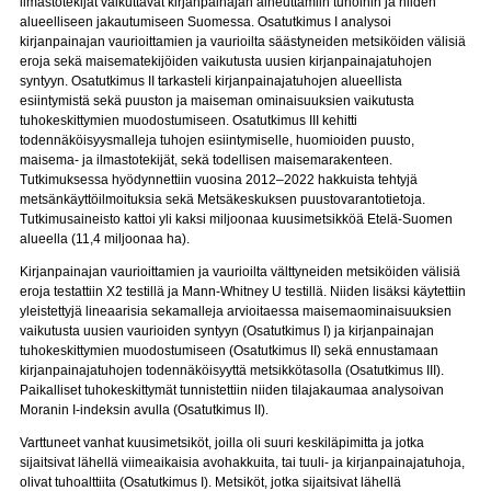
ilmastotekijät vaikuttavat kirjanpainajan aiheuttamiin tuhoihin ja niiden
alueelliseen jakautumiseen Suomessa. Osatutkimus I analysoi
kirjanpainajan vaurioittamien ja vaurioilta säästyneiden metsiköiden välisiä
eroja sekä maisematekijöiden vaikutusta uusien kirjanpainajatuhojen
syntyyn. Osatutkimus II tarkasteli kirjanpainajatuhojen alueellista
esiintymistä sekä puuston ja maiseman ominaisuuksien vaikutusta
tuhokeskittymien muodostumiseen. Osatutkimus III kehitti
todennäköisyysmalleja tuhojen esiintymiselle, huomioiden puusto,
maisema- ja ilmastotekijät, sekä todellisen maisemarakenteen.
Tutkimuksessa hyödynnettiin vuosina 2012–2022 hakkuista tehtyjä
metsänkäyttöilmoituksia sekä Metsäkeskuksen puustovarantotietoja.
Tutkimusaineisto kattoi yli kaksi miljoonaa kuusimetsikköä Etelä-Suomen
alueella (11,4 miljoonaa ha).
Kirjanpainajan vaurioittamien ja vaurioilta välttyneiden metsiköiden välisiä
eroja testattiin Χ2 testillä ja Mann-Whitney U testillä. Niiden lisäksi käytettiin
yleistettyjä lineaarisia sekamalleja arvioitaessa maisemaominaisuuksien
vaikutusta uusien vaurioiden syntyyn (Osatutkimus I) ja kirjanpainajan
tuhokeskittymien muodostumiseen (Osatutkimus II) sekä ennustamaan
kirjanpainajatuhojen todennäköisyyttä metsikkötasolla (Osatutkimus III).
Paikalliset tuhokeskittymät tunnistettiin niiden tilajakaumaa analysoivan
Moranin I-indeksin avulla (Osatutkimus II).
Varttuneet vanhat kuusimetsiköt, joilla oli suuri keskiläpimitta ja jotka
sijaitsivat lähellä viimeaikaisia avohakkuita, tai tuuli- ja kirjanpainajatuhoja,
olivat tuhoalttiita (Osatutkimus I). Metsiköt, jotka sijaitsivat lähellä