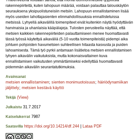
Yhteenvetona voidaan sanoa, että monia luonnonmetsille tyypillisiä
rakennepiirteitä, kuten lahopuun määrää, voidaan palauttaa talouskäytön
seurauksena yksipuolistuneisiin metsiin. Lahopuun ennallistaminen lisää
myös useiden lahottajasienten elinmahdollisuuksia ennallistetuissa
metsissä. Lyhyellä aikavälillä toimenpiteet eivät kuitenkin näytä hyödyttävän
harvinaisia ja uhanlaisia kääpälajeja. Tulosten perusteella näyttää, että
metsien kaikkien rakennepiirteiden palauttamiseen menee huomattavasti
tässä työssä käytettyä aikaväliä (5-10 vuotta toimenpiteistä) pidempi aika
johtuen pohjoisten havumetsien suhteellisen hitaasta kasvusta ja puiden
lahoamisesta. Tämä työ pyrkii antamaan lisätietoa metsien ennallistamisen
lyhyen aikavälin vaikutuksista, mutta kokonaisvaltainen kuva
ennallistamisen vaikutusten ymmärtämiseksi edellyttää huomattavasti
pidemmän aikavälin seurantatutkimuksia.
Avainsanat
metsien ennallistaminen
;
sienten monimuotoisuus
;
häiriödynamiikan
jäljittely
;
metsien kestävä käyttö
(View)
Tekijä
31.7.2017
Julkaistu
7987
Katselukerrat
https://doi.org/10.14214/df.244
|
Lataa PDF
Saatavilla