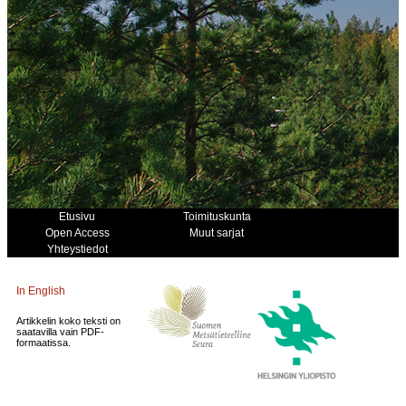
Etusivu
Toimituskunta
Open Access
Muut sarjat
Yhteystiedot
In English
Artikkelin koko teksti on
saatavilla vain PDF-
formaatissa.