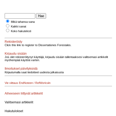
Mikä tahansa sana
Kaikki sanat
Koko hakuteksti
Rekisteröidy
Click this link to register to Dissertationes Forestales.
Kirjaudu sisään
Jos olet rekisteröitynyt käyttäjä, kirjaudu sisään tallentaaksesi valitsemasi artikkelit
myöhempää käyttöä varten.
Ilmoitukset päivityksistä
Kirjautumalla saat tiedotteet uudesta julkaisusta
Vie viittaus EndNoteen / RefWorksiin
Aiheeseen liittyvät artikkelit
Valitsemasi artikkelit
Hakutulokset