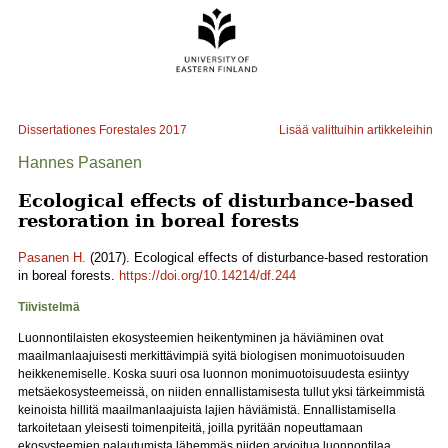
Dissertationes Forestales
2017
Lisää valittuihin artikkeleihin
Hannes Pasanen
Ecological effects of disturbance-based
restoration in boreal forests
Pasanen H.
(2017). Ecological effects of disturbance-based restoration
in boreal forests.
https://doi.org/10.14214/df.244
Tiivistelmä
Luonnontilaisten ekosysteemien heikentyminen ja häviäminen ovat
maailmanlaajuisesti merkittävimpiä syitä biologisen monimuotoisuuden
heikkenemiselle. Koska suuri osa luonnon monimuotoisuudesta esiintyy
metsäekosysteemeissä, on niiden ennallistamisesta tullut yksi tärkeimmistä
keinoista hillitä maailmanlaajuista lajien häviämistä. Ennallistamisella
tarkoitetaan yleisesti toimenpiteitä, joilla pyritään nopeuttamaan
ekosysteemien palautumista lähemmäs niiden arvioitua luonnontilaa.