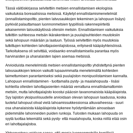
Tässä väitöskirjassa selvitettiin metsien ennallistamisen ekologisia
vaikutuksia boreaalisissa metsissä. Käytetyt ennallistamismenetelmät
(ennallistamispoltto, pienten latvusaukkojen tekeminen ja lahopuun lisäys)
pyrkivät palauttamaan luonnonmetsien tyypillisiä rakennepiirteitä
aikaisemmin talouskäytössä olleisiin metsiin. Ennallistamisen vaikutuksia
tutkittiin suhteessa metsän ikärakenteen ja puulajisuhteiden muutoksiin
sekä lahopuun määrään ja laatuun. Työssä selvitettiin myös muutoksia
tutkittujen kohteiden lahottajasienilajistossa, erityisesti kääpäyhteisöissä.
Tarkoituksena oli selvittää, voidaanko ennallistamisella parantaa myös
harvinaisten ja uhanalaisten lajien asemaa metsissä.
Arvioiduista menetelmistä metsien ennallistamispoltto yhdistettynä pienten
latvusaukkojen tekoon vaikutti lupaavimmalta menetelmältä kohteiden
taimettumisen parantamiseksi sekä puulajiston monipuolistamisen kannalta.
Lahopuun ennallistaminen - tuottamalla pysty- ja maalahopuuta - lisäsi
kohteilla olleiden lahottajasienten määrää verrattuna ennallistamattomiin
metsiin, mutta lahottajalajisto koostui pääosin tavanomaisista kääpälajeista.
Syy lajiston yksipuolisuudelle arvioidaan olevan lahopuun laadussa, koska
tuotetut lahopuut olivat vielä lahoamissukkessionsa alkuvaiheessa - suuri
osa uhanalaisista kääpälajeista kykenee hyödyntämään ainoastaan
pidemmälle lahonneiden puiden runkoja. Tulosten mukaan lahopuuta on
syytä tuottaa tekemällä sekä pysty- että maalahopuita, koska niillä elää osin
eri lahottajalajistoa.