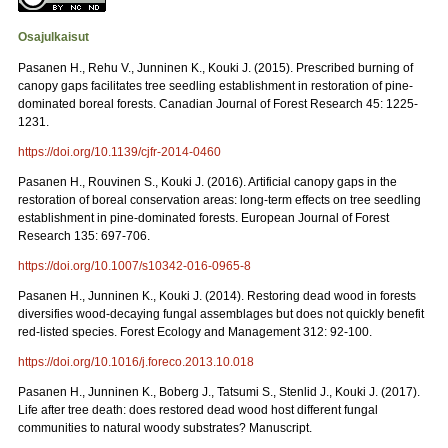
Osajulkaisut
Pasanen H., Rehu V., Junninen K., Kouki J. (2015). Prescribed burning of
canopy gaps facilitates tree seedling establishment in restoration of pine-
dominated boreal forests. Canadian Journal of Forest Research 45: 1225-
1231.
https://doi.org/10.1139/cjfr-2014-0460
Pasanen H., Rouvinen S., Kouki J. (2016). Artificial canopy gaps in the
restoration of boreal conservation areas: long-term effects on tree seedling
establishment in pine-dominated forests. European Journal of Forest
Research 135: 697-706.
https://doi.org/10.1007/s10342-016-0965-8
Pasanen H., Junninen K., Kouki J. (2014). Restoring dead wood in forests
diversifies wood-decaying fungal assemblages but does not quickly benefit
red-listed species. Forest Ecology and Management 312: 92-100.
https://doi.org/10.1016/j.foreco.2013.10.018
Pasanen H., Junninen K., Boberg J., Tatsumi S., Stenlid J., Kouki J. (2017).
Life after tree death: does restored dead wood host different fungal
communities to natural woody substrates? Manuscript.