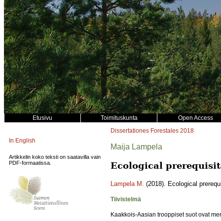
Etusivu
Toimituskunta
Open Access
Dissertationes Forestales
2018
In English
Maija Lampela
Artikkelin koko teksti on saatavilla vain
PDF-formaatissa.
Ecological prerequisit
Lampela M.
(2018). Ecological prerequi
Tiivistelmä
Kaakkois-Aasian trooppiset suot ovat mer