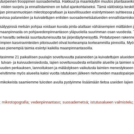
urpeinen trooppinen suosademetsä. Hakkuut ja maankäytön muutos plantaaseiksi j
niiden suojelu ja ennallistaminen on tullut ajankohtaiseksi. Tämä väitöskirja kesk
an pinnanmuotojen mikrotopografiaan ja kasvillisuuden esiintymiseen suhteessa pi
avissa palaneiden ja kuivatettujen entisten suosademetsäalueiden ennallistamisko
sätyypissä metsän pohjaa voidaan kuvata pinta-alaltaan vähäisempien mättäiden j
a maanpinnasta on pohjavedenpinnantason yläpuolella suurimman osan vuodesta. Tois
ei havaittu selkeää suuntautuneisuutta tai järjestäytyneisyyttä. Pintaturpeen rakenn
useimpien kasviravinteiden pitoisuudet olivat korkeampia korkeammilla pinnoilla. My
taas pienempiä taimia esiintyi kaikilla maanpinnantasoilla.
tasimme 21 paikallisen puulajin soveltuvuutta palaneiden ja kuivatettujen alueid
 tulvan- ja kuivuudensiedosta, lajien soveltuvuudesta erilaisille alueille ja taimien 
isuuden perkauksen, lannoituksen ja mätästyksen vaikutusta taimien menestykseen 
a. Selvitimme myös alueella kaksi vuotta istutuksen jälkeen riehuneiden maastopaloj
aimikokeista saamiemme tulosten avulla pystyimme lisäämään tietoa useiden laji
;
mikrotopografia
;
vedenpinnantaso
;
suosademetsä
;
istutusalueen valmistelu