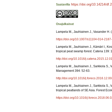
https://doi.org/10.14214/df.
Saatavilla
Osajulkaisut
Lampela M., Jauhiainen J., Vasander H. (2
https://doi.org/10.1007/s11104-014-2187
Lampela M., Jauhiainen J., Kämäri I., Ko
tropical peat swamp forest. Catena 139: 
http://doi.org/10.1016/j.catena.2015.12.0
Lampela M., Jauhiainen J., Sarkkola S., V
Management 394: 52-63.
http://doi.org/10.1016/j.foreco.2016.12.0
Lampela M., Jauhiainen J., Sarkkola S., V
tropical peatlands of SE Asia. Forest E
https://doi.org/10.1016/j.foreco.2018.06.