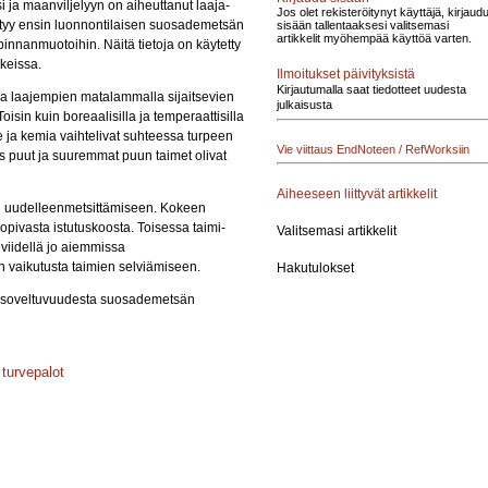
a maanviljelyyn on aiheuttanut laaja-
Jos olet rekisteröitynyt käyttäjä, kirjaud
ittyy ensin luonnontilaisen suosademetsän
sisään tallentaaksesi valitsemasi
artikkelit myöhempää käyttöä varten.
nnanmuotoihin. Näitä tietoja on käytetty
keissa.
Ilmoitukset päivityksistä
Kirjautumalla saat tiedotteet uudesta
a laajempien matalammalla sijaitsevien
julkaisusta
in kuin boreaalisilla ja temperaattisilla
e ja kemia vaihtelivat suhteessa turpeen
Vie viittaus EndNoteen / RefWorksiin
ös puut ja suuremmat puun taimet olivat
Aiheeseen liittyvät artikkelit
en uudelleenmetsittämiseen. Kokeen
sopivasta istutuskoosta. Toisessa taimi-
Valitsemasi artikkelit
viidellä jo aiemmissa
en vaikutusta taimien selviämiseen.
Hakutulokset
en soveltuvuudesta suosademetsän
;
turvepalot