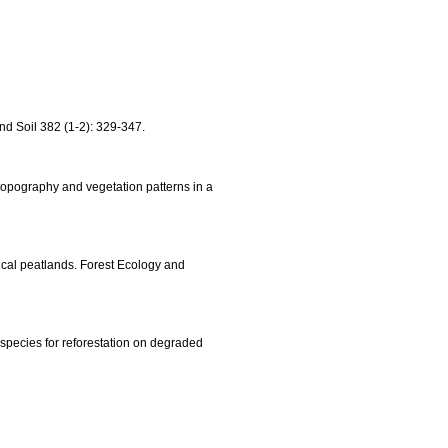
nd Soil 382 (1-2): 329-347.
topography and vegetation patterns in a
pical peatlands. Forest Ecology and
 species for reforestation on degraded