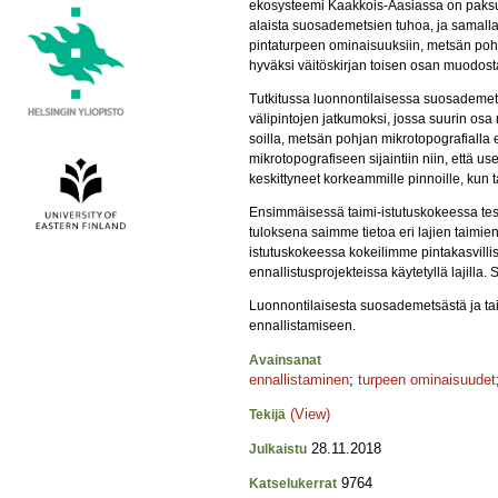
ekosysteemi Kaakkois-Aasiassa on paksut
alaista suosademetsien tuhoa, ja samalla 
pintaturpeen ominaisuuksiin, metsän pohj
hyväksi väitöskirjan toisen osan muodost
Tutkitussa luonnontilaisessa suosademet
välipintojen jatkumoksi, jossa suurin os
soilla, metsän pohjan mikrotopografialla 
mikrotopografiseen sijaintiin niin, että 
keskittyneet korkeammille pinnoille, kun 
Ensimmäisessä taimi-istutuskokeessa tes
tuloksena saimme tietoa eri lajien taimien
istutuskokeessa kokeilimme pintakasvill
ennallistusprojekteissa käytetyllä lajill
Luonnontilaisesta suosademetsästä ja t
ennallistamiseen.
Avainsanat
ennallistaminen
;
turpeen ominaisuudet
(View)
Tekijä
28.11.2018
Julkaistu
9764
Katselukerrat