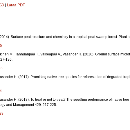
263
|
Lataa PDF
014). Surface peat structure and chemistry in a tropical peat swamp forest. Plant a
-5
skinen M., Tanhuanpää T., Valkeapää A., Vasander H. (2016). Ground surface micro
127-136.
16
asander H. (2017). Promising native tree species for reforestation of degraded tro
04
asander H. (2018). To treat or not to treat? The seedling performance of native tree
cology and Management 429: 217-225.
029