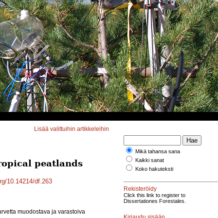
Lisää valittuihin artikkeleihin
Mikä tahansa sana
Kaikki sanat
ropical peatlands
Koko hakuteksti
org/10.14214/df.263
Rekisteröidy
Click this link to register to
Dissertationes Forestales.
urvetta muodostava ja varastoiva
Kirjaudu sisään