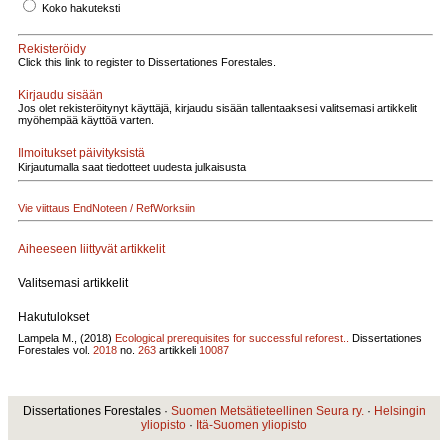
Koko hakuteksti
Rekisteröidy
Click this link to register to Dissertationes Forestales.
Kirjaudu sisään
Jos olet rekisteröitynyt käyttäjä, kirjaudu sisään tallentaaksesi valitsemasi artikkelit
myöhempää käyttöä varten.
Ilmoitukset päivityksistä
Kirjautumalla saat tiedotteet uudesta julkaisusta
Vie viittaus EndNoteen / RefWorksiin
Aiheeseen liittyvät artikkelit
Valitsemasi artikkelit
Hakutulokset
Lampela M., (2018)
Ecological prerequisites for successful reforest..
Dissertationes
Forestales vol.
2018
no.
263
artikkeli
10087
Dissertationes Forestales ·
Suomen Metsätieteellinen Seura ry.
·
Helsingin
yliopisto
·
Itä-Suomen yliopisto