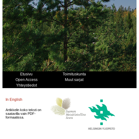
Etusivu
Toimituskunta
Open Access
Muut sarjat
Yhteystiedot
In English
Artikkelin koko teksti on
saatavilla vain PDF-
formaatissa.