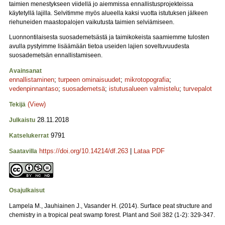
taimien menestykseen viidellä jo aiemmissa ennallistusprojekteissa
käytetyllä lajilla. Selvitimme myös alueella kaksi vuotta istutuksen jälkeen
riehuneiden maastopalojen vaikutusta taimien selviämiseen.
Luonnontilaisesta suosademetsästä ja taimikokeista saamiemme tulosten
avulla pystyimme lisäämään tietoa useiden lajien soveltuvuudesta
suosademetsän ennallistamiseen.
Avainsanat
ennallistaminen
;
turpeen ominaisuudet
;
mikrotopografia
;
vedenpinnantaso
;
suosademetsä
;
istutusalueen valmistelu
;
turvepalot
(View)
Tekijä
28.11.2018
Julkaistu
9791
Katselukerrat
https://doi.org/10.14214/df.263
|
Lataa PDF
Saatavilla
Osajulkaisut
Lampela M., Jauhiainen J., Vasander H. (2014). Surface peat structure and
chemistry in a tropical peat swamp forest. Plant and Soil 382 (1-2): 329-347.