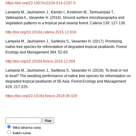
https://doi.org/10.1007/s11104-014-2187-5
Lampela M., Jauhiainen J., Kämäri I., Koskinen M., Tanhuanpää T.,
Valkeapää A., Vasander H. (2016). Ground surface microtopography and
vegetation patterns in a tropical peat swamp forest. Catena 139: 127-136.
http://doi.org/10.1016/j.catena.2015.12.016
Lampela M., Jauhiainen J., Sarkkola S., Vasander H. (2017). Promising
native tree species for reforestation of degraded tropical peatlands. Forest
Ecology and Management 394: 52-63.
http://doi.org/10.1016/j.foreco.2016.12.004
Lampela M., Jauhiainen J., Sarkkola S., Vasander H. (2018). To treat or not
to treat? The seedling performance of native tree species for reforestation on
degraded tropical peatlands of SE Asia. Forest Ecology and Management
429: 217-225.
https://doi.org/10.1016/j.foreco.2018.06.029
Mikä tahansa sana
Kaikki sanat