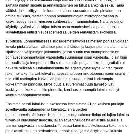
maanviljelyyn on aiheuttanut laaja-alaista suosademetsien tuhoa, ja
samalla niiden suojelu ja ennallistaminen on tullut ajankohtaiseksi. Tämä
väitöskirja keskittyy ensin luonnontilaisen suosademetsän pintaturpeen
ominaisuuksiin, metsän pohjan pinnanmuotojen mikrotopografiaan ja
kasvillisuuden esiintymiseen suhteessa pinnanmuotoihin. Näitä tietoja on
käytetty hyväksi väitöskirjan toisen osan muodostavissa palaneiden ja
kuivatettujen entisten suosademetsäalueiden ennallistamiskokeissa.
Tutkitussa luonnontilaisessa suosademetsätyypissä metsän pohjaa voidaan
kuvata pinta-alaltaan vähäisempien mättäiden ja laajempien matalammalla
sijaitsevien välipintojen jatkumoksi, jossa suurin osa maanpinnasta on
pohjavedenpinnantason yläpuolella suurimman osan vuodesta. Toisin kuin
boreaalisilla ja temperaattisilla soilla, metsän pohjan mikrotopografialla ei
havaittu selkeää suuntautuneisuutta tai järjestäytyneisyyttä. Pintaturpeen
rakenne ja kemia vaihtelivat suhteessa turpeen mikrotopografiseen sijaintiin
niin, että useimpien kasviravinteiden pitoisuudet olivat korkeampia
korkeammilla pinnoilla. Myös puut ja suuremmat puun taimet olivat
keskittyneet korkeammille pinnoille, kun taas pienempiä taimia esiintyi
kaikilla maanpinnantasoilla.
Ensimmäisessä taimi-istutuskokeessa testasimme 21 paikallisen puulajin
soveltuvuutta palaneiden ja kuivatettujen alueiden
uudelleenmetsittämiseen. Kokeen tuloksena saimme tietoa eri lajien taimien
tulvan- ja kuivuudensiedosta, lajien soveltuvuudesta erilaisille alueille ja
taimien sopivasta istutuskoosta. Toisessa taimi-istutuskokeessa kokeilimme
pintakasvillisuuden perkauksen, lannoituksen ja mätästyksen vaikutusta