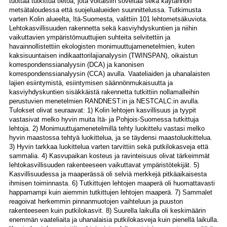
tuottaa tutkittua tietoa, jota voitaisiin soveltaa sekä käytännön
metsätaloudessa että suojelualueiden suunnittelussa. Tutkimusta
varten Kolin alueelta, Itä-Suomesta, valittiin 101 lehtometsäkuviota.
Lehtokasvillisuuden rakennetta sekä kasviyhdyskuntien ja niihin
vaikuttavien ympäristömuuttujien suhteita selvitettiin ja
havainnollistettiin ekologisten monimuuttujamenetelmien, kuten
kaksisuuntaisen indikaattorilajianalyysin (TWINSPAN), oikaistun
korrespondenssianalyysin (DCA) ja kanonisen
korrespondenssianalyysin (CCA) avulla. Vaateliaiden ja uhanalaisten
lajien esiintymistä, esiintymisen säännönmukaisuutta ja
kasviyhdyskuntien sisäkkäistä rakennetta tutkittiin nollamalleihin
perustuvien menetelmien RANDNEST:in ja NESTCALC:in avulla.
Tulokset olivat seuraavat: 1) Kolin lehtojen kasvillisuus ja tyypit
vastasivat melko hyvin muita Itä- ja Pohjois-Suomessa tutkittuja
lehtoja. 2) Monimuuttujamenetelmillä tehty luokittelu vastasi melko
hyvin maastossa tehtyä luokittelua, ja se täydensi maastoluokittelua.
3) Hyvin tarkkaa luokittelua varten tarvittiin sekä putkilokasveja että
sammalia. 4) Kasvupaikan kosteus ja ravinteisuus olivat tärkeimmät
lehtokasvillisuuden rakenteeseen vaikuttavat ympäristötekijät. 5)
Kasvillisuudessa ja maaperässä oli selviä merkkejä pitkäaikaisesta
ihmisen toiminnasta. 6) Tutkittujen lehtojen maaperä oli huomattavasti
happamampi kuin aiemmin tutkittujen lehtojen maaperä. 7) Sammalet
reagoivat herkemmin pinnanmuotojen vaihteluun ja puuston
rakenteeseen kuin putkilokasvit. 8) Suurella laikulla oli keskimäärin
enemmän vaateliaita ja uhanalaisia putkilokasveja kuin pienellä laikulla.