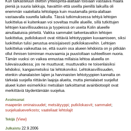
Kun tarkasteluun otettiin yhteispinta-alaltaan toisiaan vastaava määrä
pieniä ja suuria laikkuja, havaittiin että useilla pienillä laikuilla oli
enemmän vaateliaita lehtolajeja kuin muutamalla pinta-alaltaan
vastaavalla suurella laikulla. Tässä tutkimuksessa tehtyä lehtojen
luokittelua ei kuitenkaan voi soveltaa muille alueille, sillä tutkittujen
lehtojen kasvillisuudessa ja tyypeissä on useita Kolin alueelle
ainutlaatuisia piirteitä. Vaikka sammalet tarkentavatkin lehtojen
luokittelua, putkilokasvit ovat riittäviä lehtotyyppien kuvaamiseen, siksi
luokittelun tulisi perustua ensisijaisesti putkilokasveihin. Lehtojen
luokittelua vaikeuttaa se, että suurin osa alueen lehdoista on jo pitkään
ollut ihmisen toiminnan muovaamia ja puustoltaan suhteellisen nuoria.
Tämän vuoksi on vaikea ennustaa millaisia lehtoa alueella on
tulevaisuudessa; jos ne muuttuvat, muuttuvatko ne toisenlaisiksi
lehdoiksi, kangasmetsiksi tai lehtokorviksi. Lehtokasvillisuuden,
etenkin uhanalaisten lajien ja harvinaisten lehtotyyppien kannalta on
tärkeää suojella riittävän laajoja alueita, mutta pienialaiset suojellut
alueet kuten esimerkiksi metsälain tarkoittamat avainbiotoopit ovat
merkittäviä täydentämään suojelua.
Avainsanat
maaperän ominaisuudet
;
metsätyyppi
;
putkilokasvit
;
sammalet
;
suojelualueverkosto
;
vaateliaat lehtolajit
(View)
Tekijä
22.9.2006
Julkaistu