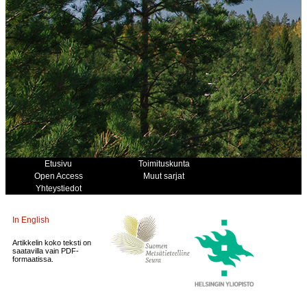
Etusivu
Toimituskunta
Open Access
Muut sarjat
Yhteystiedot
In English
Artikkelin koko teksti on
saatavilla vain PDF-
formaatissa.