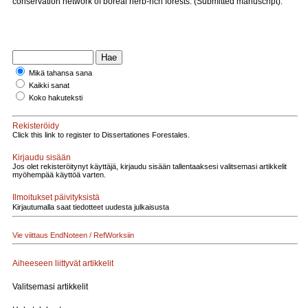
conservation network of boreal herb-rich forests. (Submitted manuscript).
Mikä tahansa sana
Kaikki sanat
Koko hakuteksti
Rekisteröidy
Click this link to register to Dissertationes Forestales.
Kirjaudu sisään
Jos olet rekisteröitynyt käyttäjä, kirjaudu sisään tallentaaksesi valitsemasi artikkelit
myöhempää käyttöä varten.
Ilmoitukset päivityksistä
Kirjautumalla saat tiedotteet uudesta julkaisusta
Vie viittaus EndNoteen / RefWorksiin
Aiheeseen liittyvät artikkelit
Valitsemasi artikkelit