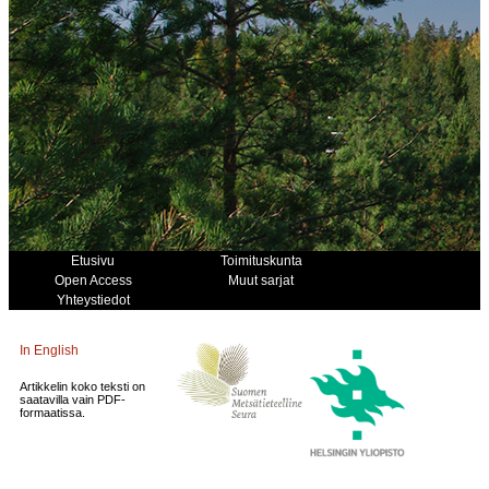
Etusivu
Toimituskunta
Open Access
Muut sarjat
Yhteystiedot
In English
Artikkelin koko teksti on
saatavilla vain PDF-
formaatissa.