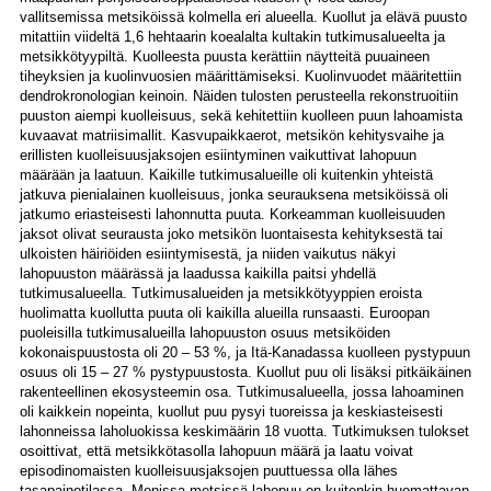
vallitsemissa metsiköissä kolmella eri alueella. Kuollut ja elävä puusto
mitattiin viideltä 1,6 hehtaarin koealalta kultakin tutkimusalueelta ja
metsikkötyypiltä. Kuolleesta puusta kerättiin näytteitä puuaineen
tiheyksien ja kuolinvuosien määrittämiseksi. Kuolinvuodet määritettiin
dendrokronologian keinoin. Näiden tulosten perusteella rekonstruoitiin
puuston aiempi kuolleisuus, sekä kehitettiin kuolleen puun lahoamista
kuvaavat matriisimallit. Kasvupaikkaerot, metsikön kehitysvaihe ja
erillisten kuolleisuusjaksojen esiintyminen vaikuttivat lahopuun
määrään ja laatuun. Kaikille tutkimusalueille oli kuitenkin yhteistä
jatkuva pienialainen kuolleisuus, jonka seurauksena metsiköissä oli
jatkumo eriasteisesti lahonnutta puuta. Korkeamman kuolleisuuden
jaksot olivat seurausta joko metsikön luontaisesta kehityksestä tai
ulkoisten häiriöiden esiintymisestä, ja niiden vaikutus näkyi
lahopuuston määrässä ja laadussa kaikilla paitsi yhdellä
tutkimusalueella. Tutkimusalueiden ja metsikkötyyppien eroista
huolimatta kuollutta puuta oli kaikilla alueilla runsaasti. Euroopan
puoleisilla tutkimusalueilla lahopuuston osuus metsiköiden
kokonaispuustosta oli 20 – 53 %, ja Itä-Kanadassa kuolleen pystypuun
osuus oli 15 – 27 % pystypuustosta. Kuollut puu oli lisäksi pitkäikäinen
rakenteellinen ekosysteemin osa. Tutkimusalueella, jossa lahoaminen
oli kaikkein nopeinta, kuollut puu pysyi tuoreissa ja keskiasteisesti
lahonneissa laholuokissa keskimäärin 18 vuotta. Tutkimuksen tulokset
osoittivat, että metsikkötasolla lahopuun määrä ja laatu voivat
episodinomaisten kuolleisuusjaksojen puuttuessa olla lähes
tasapainotilassa. Monissa metsissä lahopuu on kuitenkin huomattavan