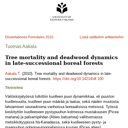
Dissertationes Forestales
2010
Lisää valittuihin artikkeleihin
Tuomas Aakala
Tree mortality and deadwood dynamics
in late-successional boreal forests
Aakala T.
(2010). Tree mortality and deadwood dynamics in late-
successional boreal forests.
https://doi.org/10.14214/df.100
Tiivistelmä
Väitöskirjatyössä tutkittiin kuolleen puun dynamiikkaa, eli puuston
kuolleisuutta, kuolleen puun määrää ja laatua, sekä näiden muutosta
lahoamisen seurauksena vanhoissa boreaalisissa metsissä. Työssä
keskityttiin kuolleeseen pystypuuhun kolmessa mustakuusen (Picea
mariana) ja palsamipihdan (Abies balsamea) vallitsemassa
metsikkötyypissä Itä-Kanadassa, sekä kuolleeseen pysty- ja
maapuuhun pohjoiseurooppalaisissa kuusen (Picea abies)