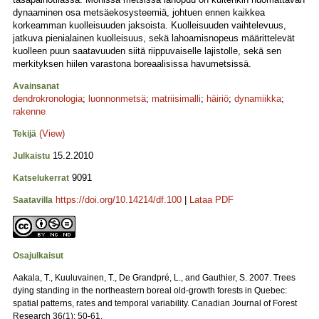
dynaaminen osa metsäekosysteemiä, johtuen ennen kaikkea
korkeamman kuolleisuuden jaksoista. Kuolleisuuden vaihtelevuus,
jatkuva pienialainen kuolleisuus, sekä lahoamisnopeus määrittelevät
kuolleen puun saatavuuden siitä riippuvaiselle lajistolle, sekä sen
merkityksen hiilen varastona boreaalisissa havumetsissä.
Avainsanat
dendrokronologia
;
luonnonmetsä
;
matriisimalli
;
häiriö
;
dynamiikka
;
rakenne
(View)
Tekijä
15.2.2010
Julkaistu
9091
Katselukerrat
https://doi.org/10.14214/df.100
|
Lataa PDF
Saatavilla
Osajulkaisut
Aakala, T., Kuuluvainen, T., De Grandpré, L., and Gauthier, S. 2007. Trees
dying standing in the northeastern boreal old-growth forests in Quebec:
spatial patterns, rates and temporal variability. Canadian Journal of Forest
Research 36(1): 50-61.