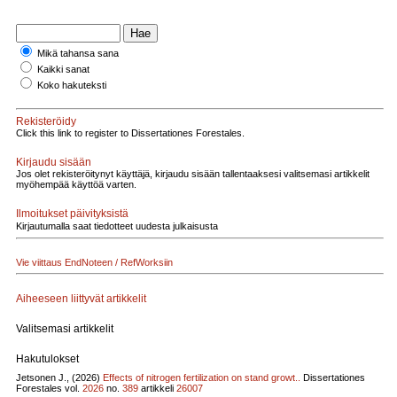
Mikä tahansa sana
Kaikki sanat
Koko hakuteksti
Rekisteröidy
Click this link to register to Dissertationes Forestales.
Kirjaudu sisään
Jos olet rekisteröitynyt käyttäjä, kirjaudu sisään tallentaaksesi valitsemasi artikkelit
myöhempää käyttöä varten.
Ilmoitukset päivityksistä
Kirjautumalla saat tiedotteet uudesta julkaisusta
Vie viittaus EndNoteen / RefWorksiin
Aiheeseen liittyvät artikkelit
Valitsemasi artikkelit
Hakutulokset
Jetsonen J., (2026)
Effects of nitrogen fertilization on stand growt..
Dissertationes
Forestales vol.
2026
no.
389
artikkeli
26007