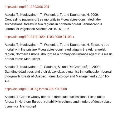
https://doi.org/10.1139/X06-201
Aakala, T., Kuuluvainen, T., Wallenius, T., and Kauhanen, H. 2009.
Contrasting patterns of tree mortality in Picea abies-dominated late-
successional forests in two regions in northern boreal Fennoscandia.
Journal of Vegetation Science 20: 1016-1026.
https://doi.org/10.1111/j.1654-1103.2009.01100.x
Aakala, T., Kuuluvainen, T., Wallenius, T., and Kauhanen, H. Episodic tree
mortality in the pristine Picea abies-dominated taiga in the Arkhangelsk
region, Northern Europe: drought as a primary disturbance agent in a mesic
boreal forest. Manuscript.
Aakala, T., Kuuluvainen, T., Gauthier, S., and De Grandpré, L. 2008.
Standing dead trees and their decay class dynamics in northeastern boreal
old-growth forests of Quebec. Forest Ecology and Management 255: 410-
420.
https://doi.org/10.1016/j.foreco.2007.09.008
Aakala, T. Coarse woody debris in three late-successional Picea abies
forests in Northern Europe: variability in volume and models of decay class
dynamics. Manuscript