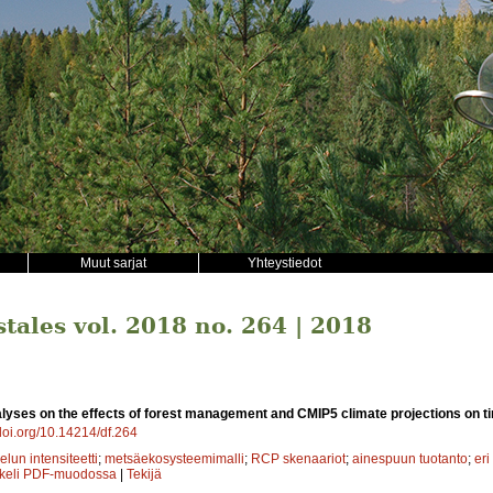
Muut sarjat
Yhteystiedot
stales vol. 2018 no. 264 | 2018
lyses on the effects of forest management and CMIP5 climate projections on t
/doi.org/10.14214/df.264
lun intensiteetti
;
metsäekosysteemimalli
;
RCP skenaariot
;
ainespuun tuotanto
;
eri
kkeli PDF-muodossa
|
Tekijä