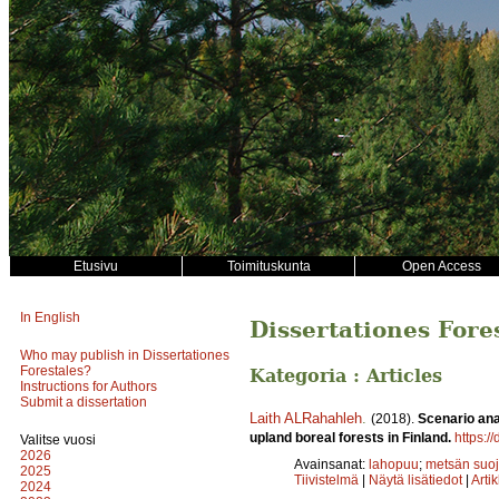
Etusivu
Toimituskunta
Open Access
In English
Dissertationes Fore
Who may publish in Dissertationes
Forestales?
Kategoria : Articles
Instructions for Authors
Submit a dissertation
Laith ALRahahleh
.
(2018).
Scenario ana
upland boreal forests in Finland.
https:/
Valitse vuosi
2026
Avainsanat:
lahopuu
;
metsän suoje
2025
Tiivistelmä
|
Näytä lisätiedot
|
Arti
2024