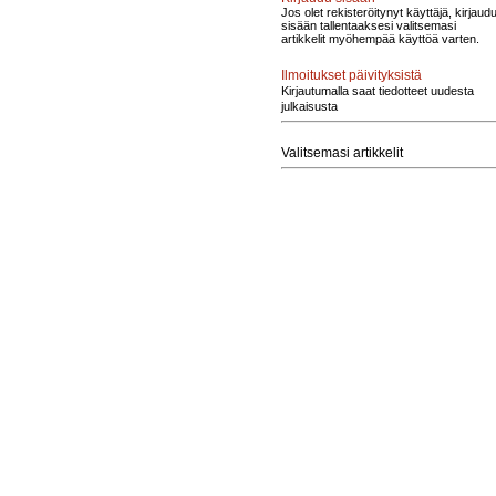
Jos olet rekisteröitynyt käyttäjä, kirjaud
sisään tallentaaksesi valitsemasi
artikkelit myöhempää käyttöä varten.
Ilmoitukset päivityksistä
Kirjautumalla saat tiedotteet uudesta
julkaisusta
Valitsemasi artikkelit