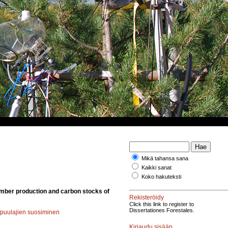
Mikä tahansa sana
Kaikki sanat
Koko hakuteksti
imber production and carbon stocks of
Rekisteröidy
Click this link to register to
Dissertationes Forestales.
 puulajien suosiminen
Kirjaudu sisään