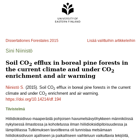
Dissertationes Forestales
2015
Lisää valittuihin artikkeleihin
Sini Niinistö
Soil CO
efflux in boreal pine forests in
2
the current climate and under CO
2
enrichment and air warming
Niinistö S.
(2015). Soil CO
efflux in boreal pine forests in the current
2
climate and under CO
enrichment and air warming.
2
https://doi.org/10.14214/df.194
Tiivistelmä
Hiilidioksidivuo maaperästä pohjoisen havumetsävyöhykkeen männiköissä
nykyisessä ilmastossa ja kohotetussa ilman hiilidioksidipitoisuudessa ja
lämpötilassa Tutkimuksen tavoitteena oli tunnistaa metsämaan
hiilidioksidivuon ajalliseen ja paikalliseen vaihteluun vaikuttavia tekijöitä,