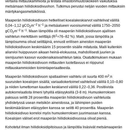
vertailla mittauskammioita ja testata ilmastonmuutoskokeen vaikutuksia
metsämaan hiilidioksidivuohon. Tutkimus perustui neljän vuoden mittauksiin
mäntykangasmetsiköissä.
Maaperän hiilidioksidivuon hetkelliset koealakeskiarvot vaihtelivat välillä
−2
−1
0,04–1,12 gCO
m
h
ja metsäalueen vuosisummat välillä 1750–2050
2
−2
−1
gCO
m
h
. Maan lämpötila oli maaperän hiilidioksidivuon ajallisen
2
2
vaihtelun merkittävin selittäjä (R
=76–82 %). Malli, jossa lämpötila ja
lämpösumma olivat selittäjinä, ennusti erillisen aineiston maaperän
hiilidioksidivuon keskimäärin 15 prosentin sisälle mitatusta. Malli kuitenkin
aliarvioi huippuvuon aikaan heinä-elokuussa, mahdollisesti juurien ja
sienijuurien kasvun vuodenaikaisvaihtelun takia. Osatutkimuksen mukaan
maaperän hiilidioksidivuon mittausten luotettavuus ei riippunut
mittauskammioiden toimintaperiaatteesta.
2
Maaperän hiilidioksidivuon spatiaalinen vaihtelu oli suurta 400 m
:n
suuruisten koealojen sisällä; variaatiokertoimet vaihtelivat välillä 0,10–0,80
ja niiden lumettoman kauden keskiarvot välillä 0,22–0,36. Positiivista
autokorrelaatiota ilmeni lyhyillä etäisyyksillä (3-8 m). Humuskerroksen
paksuus selitti 28 prosenttia maaperän hiilidioksidivuon vaihtelusta
yhdistetyssä usean metsikön aineistossa, ja lähimpien puiden
keskimääräisen etäisyyden kanssa se selitti 40 prosenttia. Maaperän
hiilidioksidivuo korreloi myös humuskerroksen juurimassan kanssa.
Koealojen väliset erot maaperän hiilidioksidivuossa olivat pieniä.
Kohotetut ilman hiilidioksidipitoisuus ja lämpötila lisäsivät metsämaaperän