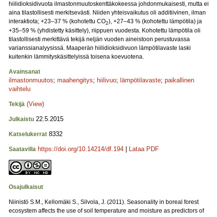
hiilidioksidivuota ilmastonmuutoskenttäkokeessa johdonmukaisesti, mutta ei
aina tilastollisesti merkitsevästi. Niiden yhteisvaikutus oli additiivinen, ilman
interaktiota; +23–37 % (kohotettu CO
), +27–43 % (kohotettu lämpötila) ja
2
+35–59 % (yhdistetty käsittely), riippuen vuodesta. Kohotettu lämpötila oli
tilastollisesti merkittävä tekijä neljän vuoden aineistoon perustuvassa
varianssianalyysissä. Maaperän hiilidioksidivuon lämpötilavaste laski
kuitenkin lämmityskäsittelyissä toisena koevuotena.
Avainsanat
ilmastonmuutos
;
maahengitys
;
hiilivuo
;
lämpötilavaste
;
paikallinen
vaihtelu
(View)
Tekijä
22.5.2015
Julkaistu
8332
Katselukerrat
https://doi.org/10.14214/df.194
|
Lataa PDF
Saatavilla
Osajulkaisut
Niinistö S.M., Kellomäki S., Silvola, J. (2011). Seasonality in boreal forest
ecosystem affects the use of soil temperature and moisture as predictors of