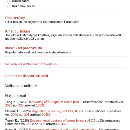
Kaikki sanat
Koko hakuteksti
Rekisteröidy
Click this link to register to Dissertationes Forestales.
Kirjaudu sisään
Jos olet rekisteröitynyt käyttäjä, kirjaudu sisään tallentaaksesi valitsemasi artikkelit
myöhempää käyttöä varten.
Ilmoitukset päivityksistä
Kirjautumalla saat tiedotteet uudesta julkaisusta
Vie viittaus EndNoteen / RefWorksiin
Aiheeseen liittyvät artikkelit
Valitsemasi artikkelit
Hakutulokset
13
Tang Y., (2023)
Unravelling δ
C signal in Scots pine..
Dissertationes Forestales vol.
2023
no.
335
artikkeli
10802
Matkala L., (2020)
Vegetation, nutrients, and CO
flux d..
Dissertationes Forestales
2
vol.
2020
no.
305
artikkeli
10480
Ťupek B., (2020)
Environmental controls of boreal forest soil CO<..
Dissertationes
Forestales vol.
2020
no.
303
artikkeli
10439
Wang B., (2017)
Responses of temporal and spatial variation in s..
Dissertationes