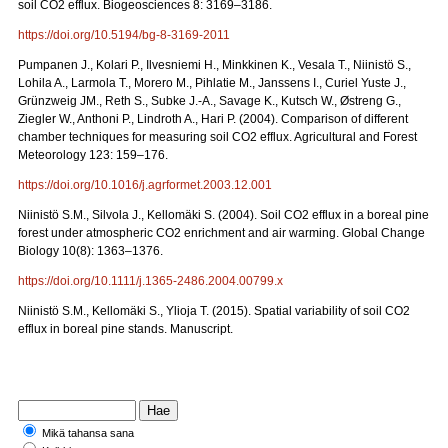
soil CO2 efflux. Biogeosciences 8: 3169–3186.
https://doi.org/10.5194/bg-8-3169-2011
Pumpanen J., Kolari P., Ilvesniemi H., Minkkinen K., Vesala T., Niinistö S.,
Lohila A., Larmola T., Morero M., Pihlatie M., Janssens I., Curiel Yuste J.,
Grünzweig JM., Reth S., Subke J.-A., Savage K., Kutsch W., Østreng G.,
Ziegler W., Anthoni P., Lindroth A., Hari P. (2004). Comparison of different
chamber techniques for measuring soil CO2 efflux. Agricultural and Forest
Meteorology 123: 159–176.
https://doi.org/10.1016/j.agrformet.2003.12.001
Niinistö S.M., Silvola J., Kellomäki S. (2004). Soil CO2 efflux in a boreal pine
forest under atmospheric CO2 enrichment and air warming. Global Change
Biology 10(8): 1363–1376.
https://doi.org/10.1111/j.1365-2486.2004.00799.x
Niinistö S.M., Kellomäki S., Ylioja T. (2015). Spatial variability of soil CO2
efflux in boreal pine stands. Manuscript.
Mikä tahansa sana