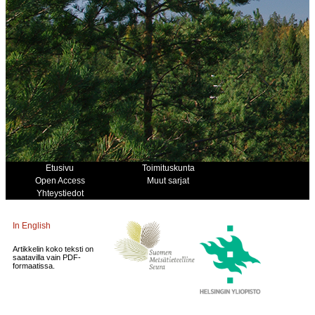
Etusivu
Toimituskunta
Open Access
Muut sarjat
Yhteystiedot
In English
Artikkelin koko teksti on
saatavilla vain PDF-
formaatissa.