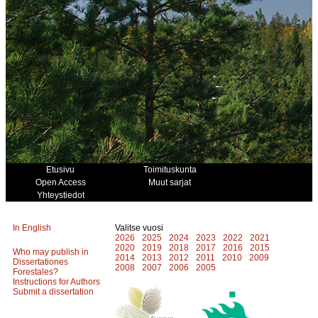
Etusivu
Toimituskunta
Open Access
Muut sarjat
Yhteystiedot
In English
Valitse vuosi
2026
2025
2024
2023
2022
2021
2020
2019
2018
2017
2016
2015
Who may publish in
2014
2013
2012
2011
2010
2009
Dissertationes
2008
2007
2006
2005
Forestales?
Instructions for Authors
Submit a dissertation