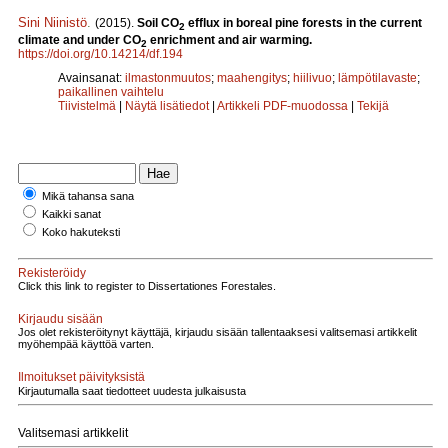
Sini Niinistö
.
(2015).
Soil CO
efflux in boreal pine forests in the current
2
climate and under CO
enrichment and air warming.
2
https://doi.org/10.14214/df.194
Avainsanat:
ilmastonmuutos
;
maahengitys
;
hiilivuo
;
lämpötilavaste
;
paikallinen vaihtelu
Tiivistelmä
|
Näytä lisätiedot
|
Artikkeli PDF-muodossa
|
Tekijä
Mikä tahansa sana
Kaikki sanat
Koko hakuteksti
Rekisteröidy
Click this link to register to Dissertationes Forestales.
Kirjaudu sisään
Jos olet rekisteröitynyt käyttäjä, kirjaudu sisään tallentaaksesi valitsemasi artikkelit
myöhempää käyttöä varten.
Ilmoitukset päivityksistä
Kirjautumalla saat tiedotteet uudesta julkaisusta
Valitsemasi artikkelit