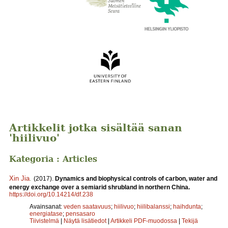
Artikkelit jotka sisältää sanan
'hiilivuo'
Kategoria : Articles
Xin Jia
.
(2017).
Dynamics and biophysical controls of carbon, water and
energy exchange over a semiarid shrubland in northern China.
https://doi.org/10.14214/df.238
Avainsanat:
veden saatavuus
;
hiilivuo
;
hiilibalanssi
;
haihdunta
;
energiatase
;
pensasaro
Tiivistelmä
|
Näytä lisätiedot
|
Artikkeli PDF-muodossa
|
Tekijä