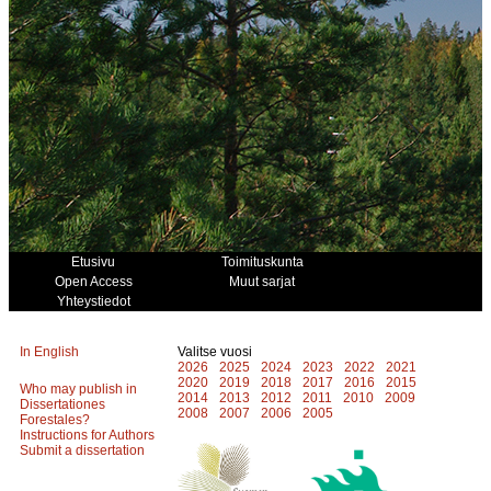
Etusivu
Toimituskunta
Open Access
Muut sarjat
Yhteystiedot
In English
Valitse vuosi
2026
2025
2024
2023
2022
2021
2020
2019
2018
2017
2016
2015
Who may publish in
2014
2013
2012
2011
2010
2009
Dissertationes
2008
2007
2006
2005
Forestales?
Instructions for Authors
Submit a dissertation