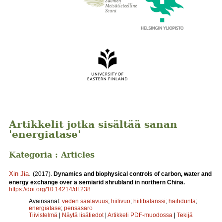
Artikkelit jotka sisältää sanan
'energiatase'
Kategoria : Articles
Xin Jia
.
(2017).
Dynamics and biophysical controls of carbon, water and
energy exchange over a semiarid shrubland in northern China.
https://doi.org/10.14214/df.238
Avainsanat:
veden saatavuus
;
hiilivuo
;
hiilibalanssi
;
haihdunta
;
energiatase
;
pensasaro
Tiivistelmä
|
Näytä lisätiedot
|
Artikkeli PDF-muodossa
|
Tekijä