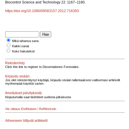
Biocontrol Science and Technology 22: 1167–1180.
https://doi.org/10.1080/09583157.2012.716393
Mikä tahansa sana
Kaikki sanat
Koko hakuteksti
Rekisteröidy
Click this link to register to Dissertationes Forestales.
Kirjaudu sisään
Jos olet rekisteröitynyt käyttäjä, kirjaudu sisään tallentaaksesi valitsemasi artikkelit
myöhempää käyttöä varten.
Ilmoitukset päivityksistä
Kirjautumalla saat tiedotteet uudesta julkaisusta
Vie viittaus EndNoteen / RefWorksiin
Aiheeseen liittyvät artikkelit