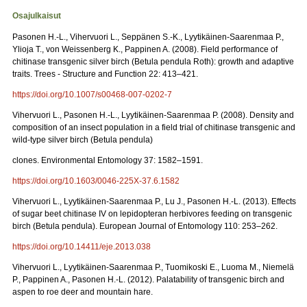
Osajulkaisut
Pasonen H.-L., Vihervuori L., Seppänen S.-K., Lyytikäinen-Saarenmaa P.,
Ylioja T., von Weissenberg K., Pappinen A. (2008). Field performance of
chitinase transgenic silver birch (Betula pendula Roth): growth and adaptive
traits. Trees - Structure and Function 22: 413–421.
https://doi.org/10.1007/s00468-007-0202-7
Vihervuori L., Pasonen H.-L., Lyytikäinen-Saarenmaa P. (2008). Density and
composition of an insect population in a field trial of chitinase transgenic and
wild-type silver birch (Betula pendula)
clones. Environmental Entomology 37: 1582–1591.
https://doi.org/10.1603/0046-225X-37.6.1582
Vihervuori L., Lyytikäinen-Saarenmaa P., Lu J., Pasonen H.-L. (2013). Effects
of sugar beet chitinase IV on lepidopteran herbivores feeding on transgenic
birch (Betula pendula). European Journal of Entomology 110: 253–262.
https://doi.org/10.14411/eje.2013.038
Vihervuori L., Lyytikäinen-Saarenmaa P., Tuomikoski E., Luoma M., Niemelä
P., Pappinen A., Pasonen H.-L. (2012). Palatability of transgenic birch and
aspen to roe deer and mountain hare.