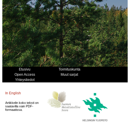
Etusivu
Toimituskunta
Open Access
Muut sarjat
Yhteystiedot
In English
Artikkelin koko teksti on
saatavilla vain PDF-
formaatissa.