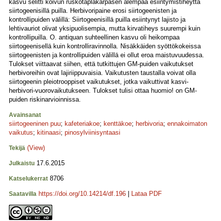
kasvu selitti koivun ruskotäpläkärpäsen alempaa esiintymistiheyttä
siirtogeenisillä puilla. Herbivoripaine erosi siirtogeenisten ja
kontrollipuiden välillä: Siirtogeenisillä puilla esiintynyt lajisto ja
lehtivauriot olivat yksipuolisempia, mutta kirvatiheys suurempi kuin
kontrollipuilla. O. antiquan suhteellinen kasvu oli heikompaa
siirtogeenisellä kuin kontrolliravinnolla. Nisäkkäiden syöttökokeissa
siirtogeenisten ja kontrollipuiden välillä ei ollut eroa maistuvuudessa.
Tulokset viittaavat siihen, että tutkittujen GM-puiden vaikutukset
herbivoreihin ovat lajiriippuvaisia. Vaikutusten taustalla voivat olla
siirtogeenin pleiotrooppiset vaikutukset, jotka vaikuttivat kasvi-
herbivori-vuorovaikutukseen. Tulokset tulisi ottaa huomio! on GM-
puiden riskinarvioinnissa.
Avainsanat
siirtogeeninen puu
;
kafeteriakoe
;
kenttäkoe
;
herbivoria
;
ennakoimaton
vaikutus
;
kitinaasi
;
pinosylviinisyntaasi
(View)
Tekijä
17.6.2015
Julkaistu
8706
Katselukerrat
https://doi.org/10.14214/df.196
|
Lataa PDF
Saatavilla