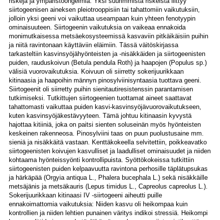
riskejä ja ympäristöongelmia. Yksi suurimmista riskeistä liittyy
siirtogeenisen aineksen pleiotrooppisiin tai tahattomiin vaikutuksiin,
jolloin yksi geeni voi vaikuttaa useampaan kuin yhteen fenotyypin
ominaisuuteen. Siirtogeenin vaikutuksia on vaikeaa ennakoida
monimutkaisessa metsäekosysteemissä kasvaviin pitkäikäisiin puihin
ja niitä ravintonaan käyttäviin eläimiin. Tässä väitöskirjassa
tarkasteltiin kasvinsyöjähyönteisten ja -nisäkkäiden ja siirtogeenisten
puiden, rauduskoivun (Betula pendula Roth) ja haapojen (Populus sp.)
välisiä vuorovaikutuksia. Koivuun oli siirretty sokerijuurikkaan
kitinaasia ja haapoihin männyn pinosylviinisyntaasia tuottava geeni.
Siirtogeenit oli siirretty puihin sienitautiresistenssin parantamisen
tutkimiseksi. Tutkittujen siirtogeenien tuottamat aineet saattavat
tahattomasti vaikuttaa puiden kasvi-kasvinsyöjävuorovaikutukseen,
kuten kasvinsyöjäkestävyyteen. Tämä johtuu kitinaasin kyvystä
hajottaa kitiiniä, joka on paitsi sienten soluseinän myös hyönteisten
keskeinen rakenneosa. Pinosylviini taas on puun puolustusaine mm.
sieniä ja nisäkkäitä vastaan. Kenttäkokeella selvitettiin, poikkeavatko
siirtogeenisten koivujen kasvulliset ja laadulliset ominaisuudet ja niiden
kohtaama hyönteissyönti kontrollipuista. Syöttökokeissa tutkittiin
siirtogeenisten puiden kelpaavuutta ravintona perhosille täplätupsukas
ja härkäpää (Orgyia antiqua L., Phalera bucephala L.) sekä nisäkkäille
metsäjänis ja metsäkauris (Lepus timidus L., Capreolus capreolus L.).
Sokerijuurikkaan kitinaasi IV -siirtogeeni aiheutti puille
ennakoimattomia vaikutuksia: Niiden kasvu oli heikompaa kuin
kontrollien ja niiden lehtien punainen väritys indikoi stressiä. Heikompi