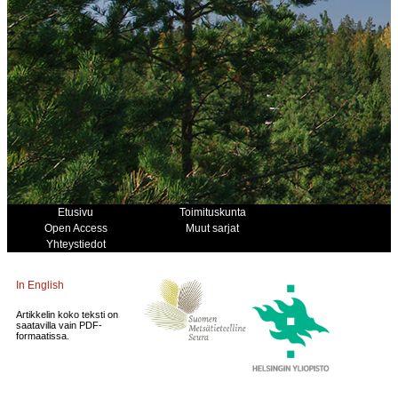
Etusivu
Toimituskunta
Open Access
Muut sarjat
Yhteystiedot
In English
Artikkelin koko teksti on
saatavilla vain PDF-
formaatissa.