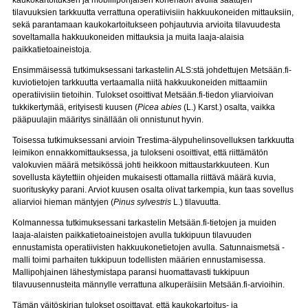
kaukokartoituksen ja mobiilipohjaisen konenäön avulla saatujen
tilavuuksien tarkkuutta verrattuna operatiivisiin hakkuukoneiden mittauksiin,
sekä parantamaan kaukokartoitukseen pohjautuvia arvioita tilavuudesta
soveltamalla hakkuukoneiden mittauksia ja muita laaja-alaisia
paikkatietoaineistoja.
Ensimmäisessä tutkimuksessani tarkastelin ALS:stä johdettujen Metsään.fi-
kuviotietojen tarkkuutta vertaamalla niitä hakkuukoneiden mittaamiin
operatiivisiin tietoihin. Tulokset osoittivat Metsään.fi-tiedon yliarvioivan
tukkikertymää, erityisesti kuusen (
Picea abies
(L.) Karst.) osalta, vaikka
pääpuulajin määritys sinällään oli onnistunut hyvin.
Toisessa tutkimuksessani arvioin Trestima-älypuhelinsovelluksen tarkkuutta
leimikon ennakkomittauksessa, ja tulokseni osoittivat, että riittämätön
valokuvien määrä metsikössä johti heikkoon mittaustarkkuuteen. Kun
sovellusta käytettiin ohjeiden mukaisesti ottamalla riittävä määrä kuvia,
suorituskyky parani. Arviot kuusen osalta olivat tarkempia, kun taas sovellus
aliarvioi hieman mäntyjen (
Pinus sylvestris
L.) tilavuutta.
Kolmannessa tutkimuksessani tarkastelin Metsään.fi-tietojen ja muiden
laaja-alaisten paikkatietoaineistojen avulla tukkipuun tilavuuden
ennustamista operatiivisten hakkuukonetietojen avulla. Satunnaismetsä -
malli toimi parhaiten tukkipuun todellisten määrien ennustamisessa.
Mallipohjainen lähestymistapa paransi huomattavasti tukkipuun
tilavuusennusteita männylle verrattuna alkuperäisiin Metsään.fi-arvioihin.
Tämän väitöskirjan tulokset osoittavat, että kaukokartoitus- ja