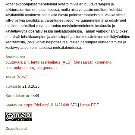
konenäköpohjaiset menetelmät ovat toimivia eri puutavaralajien ja
tukkiprosenttien ennustamisessa, mutta niitä voitaisiin edelleen kehittää
käyttämällä avoimesti saatavilla olevia paikkatietoaineistoja. Vaikka tähän
liittyy tiettyjä rajoituksia, parantuneet tiedonkeruumenetelmät ja edistyneet
mallinnustekniikat voivat parantaa metsäninventoinnin tarkkuutta ja
käytettävyyttä operatiivisessa metsätaloudessa. Tämän väitöskirjan tulokset
edistävät tehokkaampien ja aineistopohjaisten metsäninventointikäytäntöjen
kehittämistä, jotka voivat helpottaa resurssien parempaa kohdentamista ja
kestävyyttä pohjoismaisessa metsätaloudessa.
Avainsanat
puutavaralajit
;
lentolaserkeilaus (ALS)
;
Metsään.fi
;
konenäkö
;
hakkuukonetieto
;
big geodata
(View)
Tekijä
21.8.2025
Julkaistu
2588
Katselukerrat
https://doi.org/10.14214/df.376
|
Lataa PDF
Saatavilla
Osajulkaisut