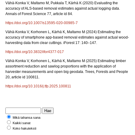
Vähä-Konka V, Maltamo M, Pukkala T, Kärhä K (2020) Evaluating the
accuracy of ALS-based removal estimates against actual logging data.
Annals of Forest Science 77, article id 84.
https://doi.org/10.1007/s13595-020-00985-7
Vähä-Konka V, Korhonen L, Kärhä K, Maltamo M (2024) Estimating the
accuracy of smartphone app-based removal estimates against actual wood-
harvesting data from clear cuttings. iForest 17: 140–147.
https://doi.org/10.3832/ifor4377-017
Vähä-Konka V, Korhonen L, Kärhä K, Maltamo M (2025) Estimating timber
assortment reduction and sawlog proportions with the application of
harvester measurements and open big geodata. Trees, Forests and People
20, article id 100811.
https://doi.org/10.1016/j.tfp.2025.100811
Mikä tahansa sana
Kaikki sanat
Koko hakuteksti