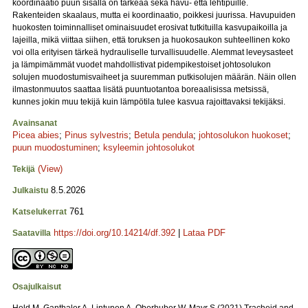
koordinaatio puun sisällä on tärkeää sekä havu- että lehtipuille.
Rakenteiden skaalaus, mutta ei koordinaatio, poikkesi juurissa. Havupuiden
huokosten toiminnalliset ominaisuudet erosivat tutkituilla kasvupaikoilla ja
lajeilla, mikä viittaa siihen, että toruksen ja huokosaukon suhteellinen koko
voi olla erityisen tärkeä hydrauliselle turvallisuudelle. Alemmat leveysasteet
ja lämpimämmät vuodet mahdollistivat pidempikestoiset johtosolukon
solujen muodostumisvaiheet ja suuremman putkisolujen määrän. Näin ollen
ilmastonmuutos saattaa lisätä puuntuotantoa boreaalisissa metsissä,
kunnes jokin muu tekijä kuin lämpötila tulee kasvua rajoittavaksi tekijäksi.
Avainsanat
Picea abies
;
Pinus sylvestris
;
Betula pendula
;
johtosolukon huokoset
;
puun muodostuminen
;
ksyleemin johtosolukot
(View)
Tekijä
8.5.2026
Julkaistu
761
Katselukerrat
https://doi.org/10.14214/df.392
|
Lataa PDF
Saatavilla
Osajulkaisut