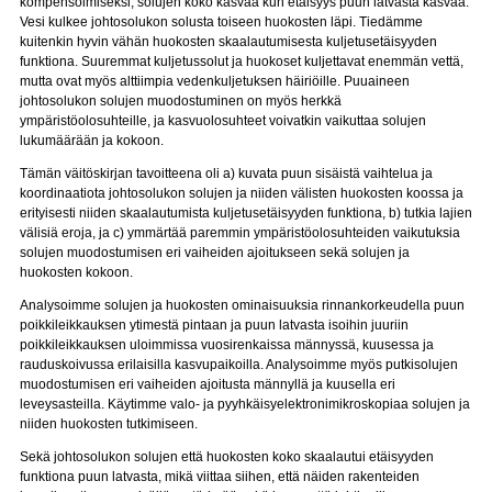
kompensoimiseksi, solujen koko kasvaa kun etäisyys puun latvasta kasvaa.
Vesi kulkee johtosolukon solusta toiseen huokosten läpi. Tiedämme
kuitenkin hyvin vähän huokosten skaalautumisesta kuljetusetäisyyden
funktiona. Suuremmat kuljetussolut ja huokoset kuljettavat enemmän vettä,
mutta ovat myös alttiimpia vedenkuljetuksen häiriöille. Puuaineen
johtosolukon solujen muodostuminen on myös herkkä
ympäristöolosuhteille, ja kasvuolosuhteet voivatkin vaikuttaa solujen
lukumäärään ja kokoon.
Tämän väitöskirjan tavoitteena oli a) kuvata puun sisäistä vaihtelua ja
koordinaatiota johtosolukon solujen ja niiden välisten huokosten koossa ja
erityisesti niiden skaalautumista kuljetusetäisyyden funktiona, b) tutkia lajien
välisiä eroja, ja c) ymmärtää paremmin ympäristöolosuhteiden vaikutuksia
solujen muodostumisen eri vaiheiden ajoitukseen sekä solujen ja
huokosten kokoon.
Analysoimme solujen ja huokosten ominaisuuksia rinnankorkeudella puun
poikkileikkauksen ytimestä pintaan ja puun latvasta isoihin juuriin
poikkileikkauksen uloimmissa vuosirenkaissa männyssä, kuusessa ja
rauduskoivussa erilaisilla kasvupaikoilla. Analysoimme myös putkisolujen
muodostumisen eri vaiheiden ajoitusta männyllä ja kuusella eri
leveysasteilla. Käytimme valo- ja pyyhkäisyelektronimikroskopiaa solujen ja
niiden huokosten tutkimiseen.
Sekä johtosolukon solujen että huokosten koko skaalautui etäisyyden
funktiona puun latvasta, mikä viittaa siihen, että näiden rakenteiden