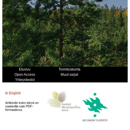
Etusivu
Toimituskunta
Open Access
Muut sarjat
Yhteystiedot
In English
Artikkelin koko teksti on
saatavilla vain PDF-
formaatissa.