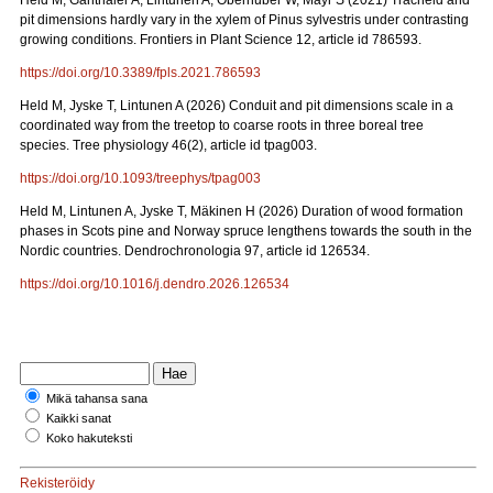
Held M, Ganthaler A, Lintunen A, Oberhuber W, Mayr S (2021) Tracheid and
pit dimensions hardly vary in the xylem of Pinus sylvestris under contrasting
growing conditions. Frontiers in Plant Science 12, article id 786593.
https://doi.org/10.3389/fpls.2021.786593
Held M, Jyske T, Lintunen A (2026) Conduit and pit dimensions scale in a
coordinated way from the treetop to coarse roots in three boreal tree
species. Tree physiology 46(2), article id tpag003.
https://doi.org/10.1093/treephys/tpag003
Held M, Lintunen A, Jyske T, Mäkinen H (2026) Duration of wood formation
phases in Scots pine and Norway spruce lengthens towards the south in the
Nordic countries. Dendrochronologia 97, article id 126534.
https://doi.org/10.1016/j.dendro.2026.126534
Mikä tahansa sana
Kaikki sanat
Koko hakuteksti
Rekisteröidy