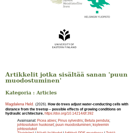
Artikkelit jotka sisältää sanan 'puun
muodostuminen'
Kategoria : Articles
Magdalena Held
.
(2026).
How do trees adjust water-conducting cells with
distance from the treetop – possible effects of growing conditions on
hydraulic architecture.
https://doi.org/10.14214/df.392
Avainsanat:
Picea abies
;
Pinus sylvestris
;
Betula pendula
;
johtosolukon huokoset
;
puun muodostuminen
;
ksyleemin
johtosolukot
Tiivistelmä
|
Näytä lisätiedot
|
Artikkeli PDF-muodossa
|
Tekijä