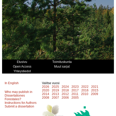
Etusivu
Toimituskunta
Open Access
Muut sarjat
Yhteystiedot
In English
Valitse vuosi
2026
2025
2024
2023
2022
2021
2020
2019
2018
2017
2016
2015
Who may publish in
2014
2013
2012
2011
2010
2009
Dissertationes
2008
2007
2006
2005
Forestales?
Instructions for Authors
Submit a dissertation