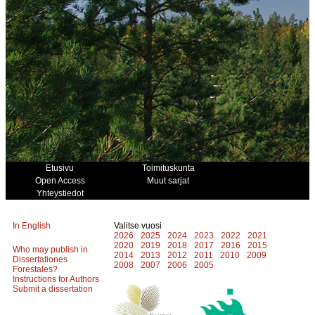
Etusivu
Toimituskunta
Open Access
Muut sarjat
Yhteystiedot
In English
Valitse vuosi
2026
2025
2024
2023
2022
2021
2020
2019
2018
2017
2016
2015
Who may publish in
2014
2013
2012
2011
2010
2009
Dissertationes
2008
2007
2006
2005
Forestales?
Instructions for Authors
Submit a dissertation