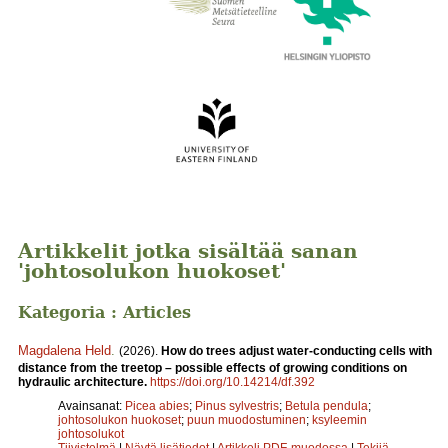
Artikkelit jotka sisältää sanan
'johtosolukon huokoset'
Kategoria : Articles
Magdalena Held
.
(2026).
How do trees adjust water-conducting cells with
distance from the treetop – possible effects of growing conditions on
hydraulic architecture.
https://doi.org/10.14214/df.392
Avainsanat:
Picea abies
;
Pinus sylvestris
;
Betula pendula
;
johtosolukon huokoset
;
puun muodostuminen
;
ksyleemin
johtosolukot
Tiivistelmä
|
Näytä lisätiedot
|
Artikkeli PDF-muodossa
|
Tekijä