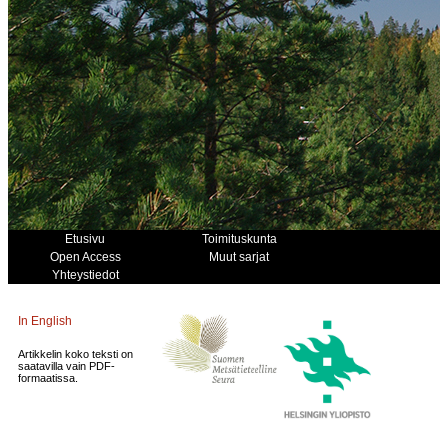
Etusivu
Toimituskunta
Open Access
Muut sarjat
Yhteystiedot
In English
Artikkelin koko teksti on
saatavilla vain PDF-
formaatissa.