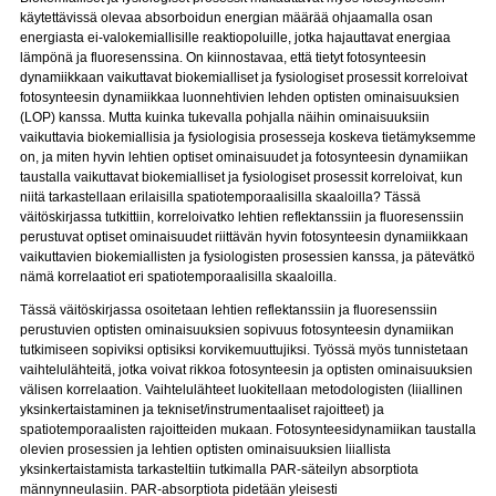
käytettävissä olevaa absorboidun energian määrää ohjaamalla osan
energiasta ei-valokemiallisille reaktiopoluille, jotka hajauttavat energiaa
lämpönä ja fluoresenssina. On kiinnostavaa, että tietyt fotosynteesin
dynamiikkaan vaikuttavat biokemialliset ja fysiologiset prosessit korreloivat
fotosynteesin dynamiikkaa luonnehtivien lehden optisten ominaisuuksien
(LOP) kanssa. Mutta kuinka tukevalla pohjalla näihin ominaisuuksiin
vaikuttavia biokemiallisia ja fysiologisia prosesseja koskeva tietämyksemme
on, ja miten hyvin lehtien optiset ominaisuudet ja fotosynteesin dynamiikan
taustalla vaikuttavat biokemialliset ja fysiologiset prosessit korreloivat, kun
niitä tarkastellaan erilaisilla spatiotemporaalisilla skaaloilla? Tässä
väitöskirjassa tutkittiin, korreloivatko lehtien reflektanssiin ja fluoresenssiin
perustuvat optiset ominaisuudet riittävän hyvin fotosynteesin dynamiikkaan
vaikuttavien biokemiallisten ja fysiologisten prosessien kanssa, ja pätevätkö
nämä korrelaatiot eri spatiotemporaalisilla skaaloilla.
Tässä väitöskirjassa osoitetaan lehtien reflektanssiin ja fluoresenssiin
perustuvien optisten ominaisuuksien sopivuus fotosynteesin dynamiikan
tutkimiseen sopiviksi optisiksi korvikemuuttujiksi. Työssä myös tunnistetaan
vaihtelulähteitä, jotka voivat rikkoa fotosynteesin ja optisten ominaisuuksien
välisen korrelaation. Vaihtelulähteet luokitellaan metodologisten (liiallinen
yksinkertaistaminen ja tekniset/instrumentaaliset rajoitteet) ja
spatiotemporaalisten rajoitteiden mukaan. Fotosynteesidynamiikan taustalla
olevien prosessien ja lehtien optisten ominaisuuksien liiallista
yksinkertaistamista tarkasteltiin tutkimalla PAR-säteilyn absorptiota
männynneulasiin. PAR-absorptiota pidetään yleisesti