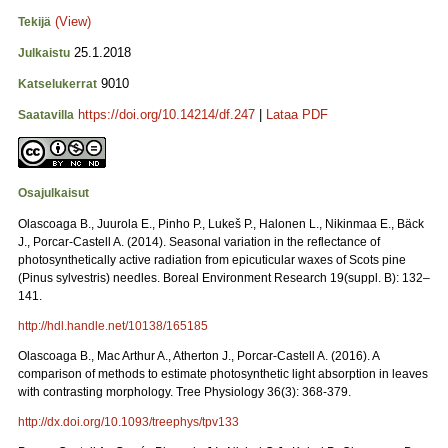
(View)
Tekijä
25.1.2018
Julkaistu
9010
Katselukerrat
https://doi.org/10.14214/df.247
|
Lataa PDF
Saatavilla
Osajulkaisut
Olascoaga B., Juurola E., Pinho P., Lukeš P., Halonen L., Nikinmaa E., Bäck
J., Porcar-Castell A. (2014). Seasonal variation in the reflectance of
photosynthetically active radiation from epicuticular waxes of Scots pine
(Pinus sylvestris) needles. Boreal Environment Research 19(suppl. B): 132–
141.
http://hdl.handle.net/10138/165185
Olascoaga B., Mac Arthur A., Atherton J., Porcar-Castell A. (2016). A
comparison of methods to estimate photosynthetic light absorption in leaves
with contrasting morphology. Tree Physiology 36(3): 368-379.
http://dx.doi.org/10.1093/treephys/tpv133