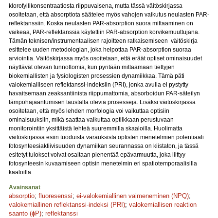
klorofyllikonsentraatiosta riippuvaisena, mutta tässä väitöskirjassa
osoitetaan, että absorptiota säätelee myös vahojen vaikutus neulasten PAR-
reflektanssiin. Koska neulasten PAR-absorption suora mittaaminen on
vaikeaa, PAR-reflektanssia käytettiin PAR-absorption korvikemuuttujana.
Tämän teknisen/instrumentaalisen rajoitteen ratkaisemiseen väitöskirja
esittelee uuden metodologian, joka helpottaa PAR-absorption suoraa
arviointia. Väitöskirjassa myös osoitetaan, että eräät optiset ominaisuudet
näyttävät olevan tunnottomia, kun pyritään mittaamaan tiettyjen
biokemiallisten ja fysiologisten prosessien dynamiikkaa. Tämä päti
valokemialliseen reflektanssi-indeksiin (PRI), jonka avulla ei pystytty
havaitsemaan zeaksantiinista riippumattomia, absorboidun PAR-säteilyn
lämpöhajaantumisen taustalla olevia prosesseja. Lisäksi väitöskirjassa
osoitetaan, että myös lehden morfologia voi vaikuttaa optisiin
ominaisuuksiin, mikä saattaa vaikuttaa optiikkaan perustuvaan
monitorointiin yksittäistä lehteä suuremmilla skaaloilla. Huolimatta
väitöskirjassa esiin tuoduista varauksista optisten menetelmien potentiaali
fotosynteesiaktiivisuuden dynamiikan seurannassa on kiistaton, ja tässä
esitetyt tulokset voivat osaltaan pienentää epävarmuutta, joka liittyy
fotosynteesin kuvaamiseen optisin menetelmin eri spatiotemporaalisilla
kaaloilla.
Avainsanat
absorptio
;
fluoresenssi
;
ei-valokemiallinen vaimeneminen (NPQ)
;
valokemiallinen reflektanssi-indeksi (PRI)
;
valokemiallisen reaktion
saanto (ɸP)
;
reflektanssi