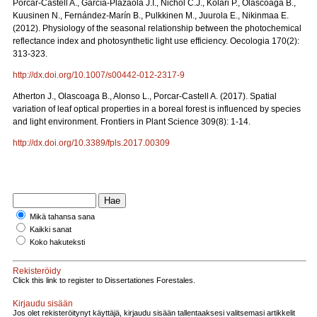
Porcar-Castell A., García-Plazaola J.I., Nichol C.J., Kolari P., Olascoaga B.,
Kuusinen N., Fernández-Marín B., Pulkkinen M., Juurola E., Nikinmaa E.
(2012). Physiology of the seasonal relationship between the photochemical
reflectance index and photosynthetic light use efficiency. Oecologia 170(2):
313-323.
http://dx.doi.org/10.1007/s00442-012-2317-9
Atherton J., Olascoaga B., Alonso L., Porcar-Castell A. (2017). Spatial
variation of leaf optical properties in a boreal forest is influenced by species
and light environment. Frontiers in Plant Science 309(8): 1-14.
http://dx.doi.org/10.3389/fpls.2017.00309
Mikä tahansa sana
Kaikki sanat
Koko hakuteksti
Rekisteröidy
Click this link to register to Dissertationes Forestales.
Kirjaudu sisään
Jos olet rekisteröitynyt käyttäjä, kirjaudu sisään tallentaaksesi valitsemasi artikkelit