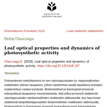
Dissertationes Forestales
2018
Lisää valittuihin artikkeleihin
Beñat Olascoaga
Leaf optical properties and dynamics of
photosynthetic activity
Olascoaga B.
(2018). Leaf optical properties and dynamics of
photosynthetic activity.
https://doi.org/10.14214/df.247
Tiivistelmä
Fotosynteesin edellytyksenä on sen valoriippuvaisten ja -riippumattomien
reaktioiden välinen tasapaino, jolloin valokemian kautta tapahtuva energian
sisäänvirtaus vastaa kulutusta. Biokemialliset ja fysiologiset prosessit
edesauttavat tasapainon muodostumista, sillä jotkut prosessit säätelevät
valoriippuvaisten valokemialllisten reaktioiden aktiivisuutta, kun taas toiset
säätelevät lämpötilariippuvaisten biokemiallisten reaktioiden aktiivisuutta.
Biokemialliset ja fysiologiset prosessit mukauttavat myös fotosynteesiin