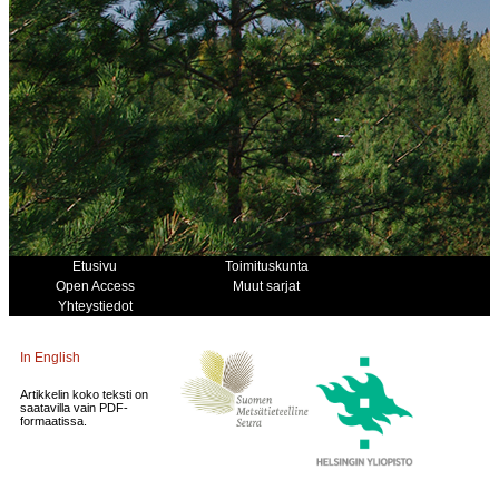
Etusivu
Toimituskunta
Open Access
Muut sarjat
Yhteystiedot
In English
Artikkelin koko teksti on
saatavilla vain PDF-
formaatissa.