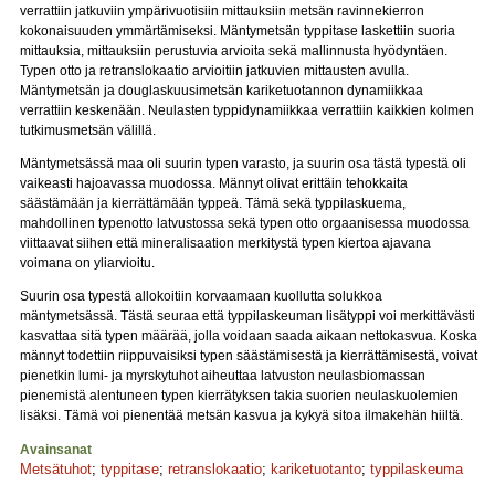
verrattiin jatkuviin ympärivuotisiin mittauksiin metsän ravinnekierron
kokonaisuuden ymmärtämiseksi. Mäntymetsän typpitase laskettiin suoria
mittauksia, mittauksiin perustuvia arvioita sekä mallinnusta hyödyntäen.
Typen otto ja retranslokaatio arvioitiin jatkuvien mittausten avulla.
Mäntymetsän ja douglaskuusimetsän kariketuotannon dynamiikkaa
verrattiin keskenään. Neulasten typpidynamiikkaa verrattiin kaikkien kolmen
tutkimusmetsän välillä.
Mäntymetsässä maa oli suurin typen varasto, ja suurin osa tästä typestä oli
vaikeasti hajoavassa muodossa. Männyt olivat erittäin tehokkaita
säästämään ja kierrättämään typpeä. Tämä sekä typpilaskuema,
mahdollinen typenotto latvustossa sekä typen otto orgaanisessa muodossa
viittaavat siihen että mineralisaation merkitystä typen kiertoa ajavana
voimana on yliarvioitu.
Suurin osa typestä allokoitiin korvaamaan kuollutta solukkoa
mäntymetsässä. Tästä seuraa että typpilaskeuman lisätyppi voi merkittävästi
kasvattaa sitä typen määrää, jolla voidaan saada aikaan nettokasvua. Koska
männyt todettiin riippuvaisiksi typen säästämisestä ja kierrättämisestä, voivat
pienetkin lumi- ja myrskytuhot aiheuttaa latvuston neulasbiomassan
pienemistä alentuneen typen kierrätyksen takia suorien neulaskuolemien
lisäksi. Tämä voi pienentää metsän kasvua ja kykyä sitoa ilmakehän hiiltä.
Avainsanat
Metsätuhot
;
typpitase
;
retranslokaatio
;
kariketuotanto
;
typpilaskeuma