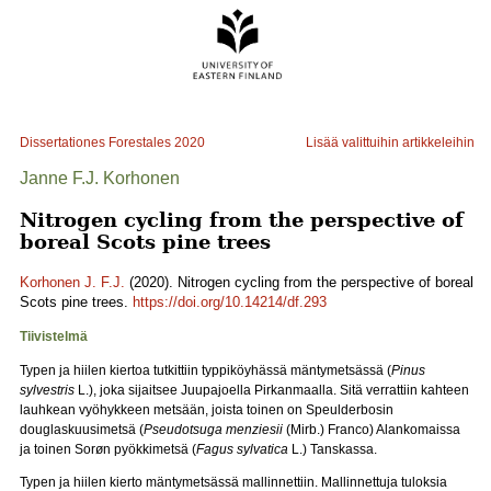
Dissertationes Forestales
2020
Lisää valittuihin artikkeleihin
Janne F.J. Korhonen
Nitrogen cycling from the perspective of
boreal Scots pine trees
Korhonen J. F.J.
(2020). Nitrogen cycling from the perspective of boreal
Scots pine trees.
https://doi.org/10.14214/df.293
Tiivistelmä
Typen ja hiilen kiertoa tutkittiin typpiköyhässä mäntymetsässä (
Pinus
sylvestris
L.), joka sijaitsee Juupajoella Pirkanmaalla. Sitä verrattiin kahteen
lauhkean vyöhykkeen metsään, joista toinen on Speulderbosin
douglaskuusimetsä (
Pseudotsuga menziesii
(Mirb.) Franco) Alankomaissa
ja toinen Sorøn pyökkimetsä (
Fagus sylvatica
L.) Tanskassa.
Typen ja hiilen kierto mäntymetsässä mallinnettiin. Mallinnettuja tuloksia