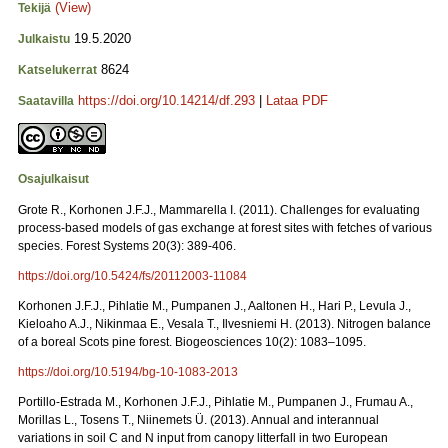
(View)
Tekijä
19.5.2020
Julkaistu
8624
Katselukerrat
https://doi.org/10.14214/df.293
|
Lataa PDF
Saatavilla
Osajulkaisut
Grote R., Korhonen J.F.J., Mammarella I. (2011). Challenges for evaluating
process-based models of gas exchange at forest sites with fetches of various
species. Forest Systems 20(3): 389-406.
https://doi.org/10.5424/fs/20112003-11084
Korhonen J.F.J., Pihlatie M., Pumpanen J., Aaltonen H., Hari P., Levula J.,
Kieloaho A.J., Nikinmaa E., Vesala T., Ilvesniemi H. (2013). Nitrogen balance
of a boreal Scots pine forest. Biogeosciences 10(2): 1083–1095.
https://doi.org/10.5194/bg-10-1083-2013
Portillo-Estrada M., Korhonen J.F.J., Pihlatie M., Pumpanen J., Frumau A.,
Morillas L., Tosens T., Niinemets Ü. (2013). Annual and interannual
variations in soil C and N input from canopy litterfall in two European