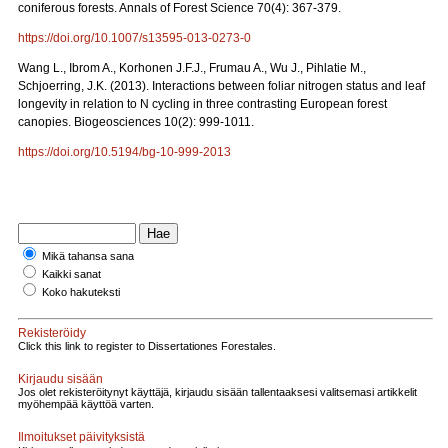
coniferous forests. Annals of Forest Science 70(4): 367-379.
https://doi.org/10.1007/s13595-013-0273-0
Wang L., Ibrom A., Korhonen J.F.J., Frumau A., Wu J., Pihlatie M.,
Schjoerring, J.K. (2013). Interactions between foliar nitrogen status and leaf
longevity in relation to N cycling in three contrasting European forest
canopies. Biogeosciences 10(2): 999-1011.
https://doi.org/10.5194/bg-10-999-2013
Mikä tahansa sana
Kaikki sanat
Koko hakuteksti
Rekisteröidy
Click this link to register to Dissertationes Forestales.
Kirjaudu sisään
Jos olet rekisteröitynyt käyttäjä, kirjaudu sisään tallentaaksesi valitsemasi artikkelit
myöhempää käyttöä varten.
Ilmoitukset päivityksistä