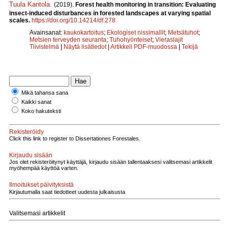
Tuula Kantola
.
(2019).
Forest health monitoring in transition: Evaluating
insect-induced disturbances in forested landscapes at varying spatial
scales.
https://doi.org/10.14214/df.278
Avainsanat:
kaukokartoitus
;
Ekologiset nissimallit
;
Metsätuhot
;
Metsien terveyden seuranta
;
Tuhohyönteiset
;
Vieraslajit
Tiivistelmä
|
Näytä lisätiedot
|
Artikkeli PDF-muodossa
|
Tekijä
Mikä tahansa sana
Kaikki sanat
Koko hakuteksti
Rekisteröidy
Click this link to register to Dissertationes Forestales.
Kirjaudu sisään
Jos olet rekisteröitynyt käyttäjä, kirjaudu sisään tallentaaksesi valitsemasi artikkelit
myöhempää käyttöä varten.
Ilmoitukset päivityksistä
Kirjautumalla saat tiedotteet uudesta julkaisusta
Valitsemasi artikkelit