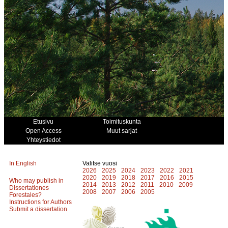
Etusivu
Toimituskunta
Open Access
Muut sarjat
Yhteystiedot
In English
Valitse vuosi
2026
2025
2024
2023
2022
2021
2020
2019
2018
2017
2016
2015
Who may publish in
2014
2013
2012
2011
2010
2009
Dissertationes
2008
2007
2006
2005
Forestales?
Instructions for Authors
Submit a dissertation