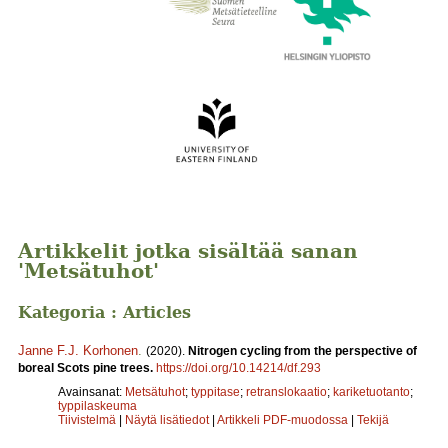
Artikkelit jotka sisältää sanan
'Metsätuhot'
Kategoria : Articles
Janne F.J. Korhonen
.
(2020).
Nitrogen cycling from the perspective of
boreal Scots pine trees.
https://doi.org/10.14214/df.293
Avainsanat:
Metsätuhot
;
typpitase
;
retranslokaatio
;
kariketuotanto
;
typpilaskeuma
Tiivistelmä
|
Näytä lisätiedot
|
Artikkeli PDF-muodossa
|
Tekijä