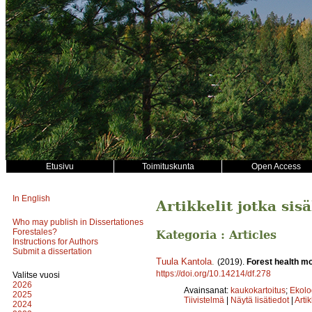
Etusivu
Toimituskunta
Open Access
In English
Artikkelit jotka sis
Who may publish in Dissertationes
Forestales?
Kategoria : Articles
Instructions for Authors
Submit a dissertation
Tuula Kantola
.
(2019).
Forest health mo
https://doi.org/10.14214/df.278
Valitse vuosi
2026
Avainsanat:
kaukokartoitus
;
Ekolog
2025
Tiivistelmä
|
Näytä lisätiedot
|
Arti
2024