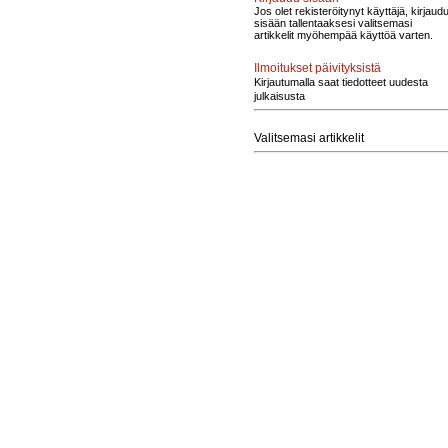
Jos olet rekisteröitynyt käyttäjä, kirjaud
sisään tallentaaksesi valitsemasi
artikkelit myöhempää käyttöä varten.
Ilmoitukset päivityksistä
Kirjautumalla saat tiedotteet uudesta
julkaisusta
Valitsemasi artikkelit