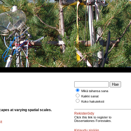
Mikä tahansa sana
Kaikki sanat
Koko hakuteksti
capes at varying spatial scales.
Rekisteröidy
Click this link to register to
Dissertationes Forestales.
it
Kirjaudu sisään