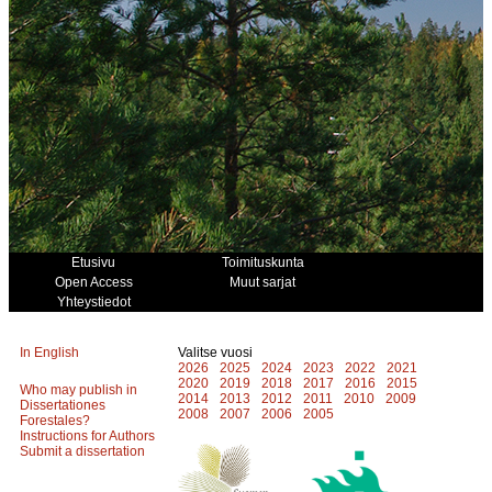
Etusivu
Toimituskunta
Open Access
Muut sarjat
Yhteystiedot
In English
Valitse vuosi
2026
2025
2024
2023
2022
2021
2020
2019
2018
2017
2016
2015
Who may publish in
2014
2013
2012
2011
2010
2009
Dissertationes
2008
2007
2006
2005
Forestales?
Instructions for Authors
Submit a dissertation