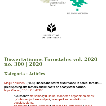
Dissertationes Forestales vol. 2020
no. 300 | 2020
Kategoria : Articles
Maiju Kosunen
.
(2020).
Insect and storm disturbance in boreal forests —
predisposing site factors and impacts on ecosystem carbon.
https://doi.org/10.14214/df.300
Avainsanat:
metsämaa
;
tuulituho
;
maaperän orgaaninen aines
;
hyönteisten joukkoesiintymä
;
kasvupaikan ravinteikkuus
;
puustokuolema
Tiivistelmä
|
Näytä lisätiedot
|
Artikkeli PDF-muodossa
|
Tekijä