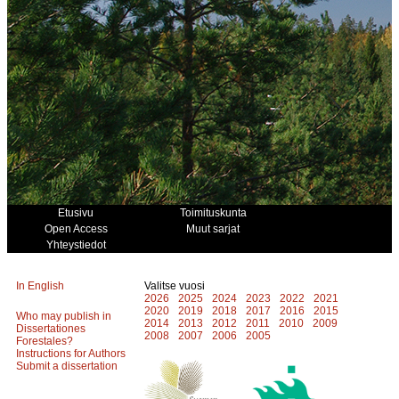
Etusivu
Toimituskunta
Open Access
Muut sarjat
Yhteystiedot
In English
Valitse vuosi
2026
2025
2024
2023
2022
2021
2020
2019
2018
2017
2016
2015
Who may publish in
2014
2013
2012
2011
2010
2009
Dissertationes
2008
2007
2006
2005
Forestales?
Instructions for Authors
Submit a dissertation