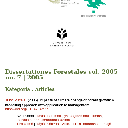
Dissertationes Forestales vol. 2005
no. 7 | 2005
Kategoria : Articles
Juho Matala
.
(2005).
Impacts of climate change on forest growth: a
modelling approach with application to management.
https://doi.org/10.14214/df.7
Avainsanat:
tilastollinen malli
;
fysiologinen malli
;
tuotos
;
metsätalouden skenaariolaskelma
Tiivistelmä
|
Näytä lisätiedot
|
Artikkeli PDF-muodossa
|
Tekijä