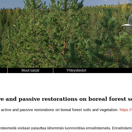
Muut sarjat
Yhteystiedot
ive and passive restorations on boreal forest 
n active and passive restorations on boreal forest soils and vegetation.
https:/
teemeitä voidaan palauttaa lähemmäs luonnontilaa ennallistamalla. Ennallistamine