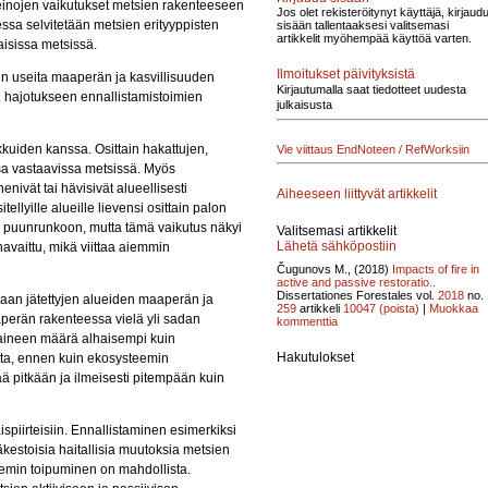
skeinojen vaikutukset metsien rakenteeseen
Jos olet rekisteröitynyt käyttäjä, kirjaud
essa selvitetään metsien erityyppisten
sisään tallentaaksesi valitsemasi
artikkelit myöhempää käyttöä varten.
isissa metsissä.
Ilmoitukset päivityksistä
iin useita maaperän ja kasvillisuuden
Kirjautumalla saat tiedotteet uudesta
n hajotukseen ennallistamistoimien
julkaisusta
kuiden kanssa. Osittain hakattujen,
Vie viittaus EndNoteen / RefWorksiin
sa vastaavissa metsissä. Myös
nivät tai hävisivät alueellisesti
Aiheeseen liittyvät artikkelit
lyille alueille lievensi osittain palon
 puunrunkoon, mutta tämä vaikutus näkyi
Valitsemasi artikkelit
Lähetä sähköpostiin
havaittu, mikä viittaa aiemmin
Čugunovs M., (2018)
Impacts of fire in
active and passive restoratio..
Dissertationes Forestales vol.
2018
no.
tilaan jätettyjen alueiden maaperän ja
259
artikkeli
10047
(poista)
|
Muokkaa
aperän rakenteessa vielä yli sadan
kommenttia
n aineen määrä alhaisempi kuin
Hakutulokset
tta, ennen kuin ekosysteemin
ää pitkään ja ilmeisesti pitempään kuin
ispiirteisiin. Ennallistaminen esimerkiksi
äkestoisia haitallisia muutoksia metsien
min toipuminen on mahdollista.