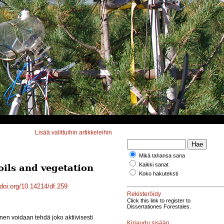
Lisää valittuihin artikkeleihin
Mikä tahansa sana
Kaikki sanat
soils and vegetation
Koko hakuteksti
/doi.org/10.14214/df.259
Rekisteröidy
Click this link to register to
Dissertationes Forestales.
n voidaan tehdä joko aktiivisesti
Kirjaudu sisään