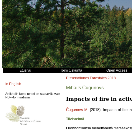
Etusivu
Toimituskunta
Open Access
Dissertationes Forestales
2018
In English
Mihails Čugunovs
Artikkelin koko teksti on saatavilla vain
PDF-formaatissa.
Impacts of fire in act
Čugunovs M.
(2018). Impacts of fire i
Tiivistelmä
Luonnontilansa menettäneitä metsäekosys