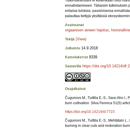
Tutkimuksessani ei kuitenkaan ollut mahdoll
ennallistamiseen. Tällaisiin tutkimuksiin j
erilaisia tuloksia: passiivisessa ennall
palauttaa tiettyjä yksittäisiä ekosysteemi
Avainsanat
orgaanisen aineen hajotus
;
historialli
(View)
Tekijä
14.9.2018
Julkaistu
8339
Katselukerrat
https://doi.org/10.14214/df.
Saatavilla
Osajulkaisut
Čugunovs M., Tuittila E.-S., Sara-Aho I., P
burn cultivation. Silva Fennica 51(5) artic
https://doi.org/10.14214/sf.7723
Čugunovs M., Tuittila E.-S., Mehtätalo L., 
burning in clear-cuts and restoration burn