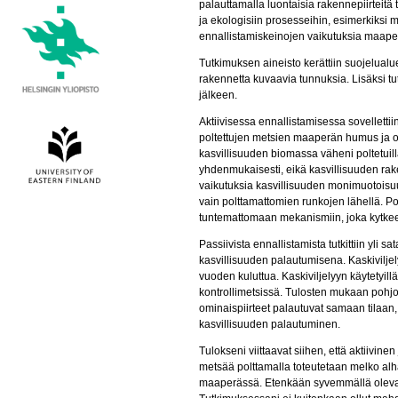
palauttamalla luontaisia rakennepiirteitä
ja ekologisiin prosesseihin, esimerkiksi 
ennallistamiskeinojen vaikutuksia maape
Tutkimuksen aineisto kerättiin suojelualue
rakennetta kuvaavia tunnuksia. Lisäksi t
jälkeen.
Aktiivisessa ennallistamisessa sovellett
poltettujen metsien maaperän humus ja o
kasvillisuuden biomassa väheni poltetuilla
yhdenmukaisesti, eikä kasvillisuuden rake
vaikutuksia kasvillisuuden monimuotois
vain polttamattomien runkojen lähellä. Po
tuntemattomaan mekanismiin, joka kytkee
Passiivista ennallistamista tutkittiin yli 
kasvillisuuden palautumisena. Kaskiviljel
vuoden kuluttua. Kaskiviljelyyn käytetyi
kontrollimetsissä. Tulosten mukaan pohjo
ominaispiirteet palautuvat samaan tilaan,
kasvillisuuden palautuminen.
Tulokseni viittaavat siihen, että aktiivin
metsää polttamalla toteutetaan melko alha
maaperässä. Etenkään syvemmällä oleva 