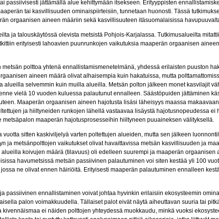
 tai passiivisesti jättämällä alue kehittymään itsekseen. Erityyppisten ennallistami
maaperän tai kasvillisuuden ominaispiirteisiin, tunnetaan huonosti. Tässä tutkimuks
rän orgaanisen aineen määriin sekä kasvillisuuteen itäsuomalaisissa havupuuvalta
ilta ja talouskäytössä olevista metsistä Pohjois-Karjalassa. Tutkimusalueilta mitatt
utkittiin erityisesti lahoavien puunrunkojen vaikutuksia maaperän orgaanisen ainee
iin metsän polttoa yhtenä ennallistamismenetelmänä, yhdessä erilaisten puuston hak
rgaanisen aineen määrä olivat alhaisempia kuin hakatuissa, mutta polttamattomis
 alueilla selvemmin kuin muilla alueilla. Metsän polton jälkeen monet kasvilajit vähe
nne vielä 10 vuoden kuluessa palautunut ennalleen. Säästöpuiden jättäminen käsitel
uuteen. Maaperän orgaanisen aineen hajotusta lisäsi läheisyys maassa makaavaan
ltettujen ja hiiltyneiden runkojen lähellä vastaavaa lisäystä hajotusnopeudessa ei 
 metsäpalon maaperän hajotusprosesseihin hiiltyneen puuaineksen välityksellä.
sata vuotta sitten kaskiviljelyä varten poltettujen alueiden, mutta sen jälkeen luonnon
yn ja metsänpolttojen vaikutukset olivat havaittavissa metsän kasvillisuuden ja ma
llä alueilla koivujen määrä (tilavuus) oli edelleen suurempi ja maaperän orgaanise
isissa havumetsissä metsän passiivinen palautuminen voi siten kestää yli 100 vuo
 jossa ne olivat ennen häiriöitä. Erityisesti maaperän palautuminen ennalleen kest
en ja passiivinen ennallistaminen voivat johtaa hyvinkin erilaisiin ekosysteemin omina
isella palon voimakkuudella. Tällaiset palot eivät näytä aiheuttavan suuria tai pitk
kivennäismaa ei näiden polttojen yhteydessä muokkaudu, minkä vuoksi ekosystee