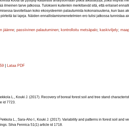
ista koota tai pystytty kattavasti analysoimaan pitkiä aikasarjoja, jotka liittyvät me
ää ilmeinen tarve jatkossa. Tulokseni kuitenkin merkitsevät sitä, että erilaiset ennall
istamisessa tavoitellaan koko ekosysteemin palautumista kokonaisuutena, kun taas a
n piirteitä tai lajeja. Näiden ennallistamismenetelmien ero tulisi jatkossa tunnista
nen jäänne
;
passiivinen palautuminen
;
kontrolloitu metsäpalo
;
kaskiviljely
;
maap
259
|
Lataa PDF
ekkola L., Kouki J. (2017). Recovery of boreal forest soil and tree stand characterist
le id 7723.
Pekkola L., Sara-Aho I., Kouki J. (2017). Variability and patterns in forest soil and v
ings. Silva Fennica 51(1) article id 1718.