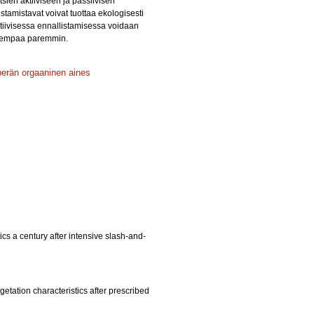
tsien aktiiviseen ja passiivisen
istamistavat voivat tuottaa ekologisesti
ktiivisessa ennallistamisessa voidaan
a aiempaa paremmin.
erän orgaaninen aines
ics a century after intensive slash-and-
egetation characteristics after prescribed