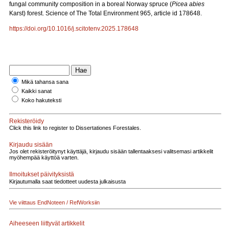
fungal community composition in a boreal Norway spruce (
Picea abies
Karst) forest. Science of The Total Environment 965, article id 178648.
https://doi.org/10.1016/j.scitotenv.2025.178648
Mikä tahansa sana
Kaikki sanat
Koko hakuteksti
Rekisteröidy
Click this link to register to Dissertationes Forestales.
Kirjaudu sisään
Jos olet rekisteröitynyt käyttäjä, kirjaudu sisään tallentaaksesi valitsemasi artikkelit
myöhempää käyttöä varten.
Ilmoitukset päivityksistä
Kirjautumalla saat tiedotteet uudesta julkaisusta
Vie viittaus EndNoteen / RefWorksiin
Aiheeseen liittyvät artikkelit