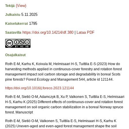
(View)
Tekijä
5.11.2025
Julkaistu
1795
Katselukerrat
https://doi.org/10.14214/df.380
|
Lataa PDF
Saatavilla
Osajulkaisut
Roth E-M, Karhu K, Koivula M, Helmisaari H-S, Tuittila E-S (2023) How do
harvesting methods applied in continuous-cover forestry and rotation forest
management impact soil carbon storage and degradability in boreal Scots
pine forests? Forest Ecology and Management 544, article id 121144.
https://doi.org/10.1016/j.foreco.2023.121144
Roth E-M, Sietiö O-M, Adamczyk B, Xu P, Valkonen S, Tuittila E-S, Helmisaari
H-S, Karhu K (2025) Different effects of continuous-cover and rotation forest
management on soil organic carbon stabilization in a boreal Norway spruce
forest. Manuscript
Roth E-M, Sietiö O-M, Valkonen S, Tuittila E-S, Helmisaari H-S, Karhu K
(2025) Uneven-aged and even-aged forest management shape the soil