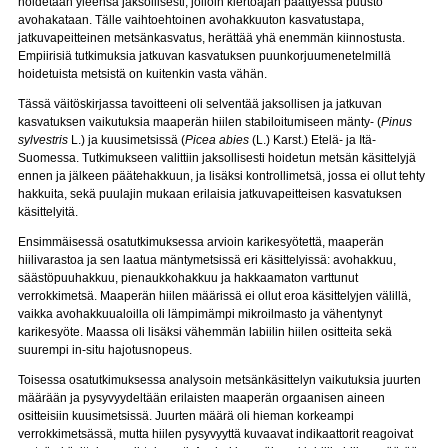
hoidetaan yleensä jaksollisesti, jolloin kiertoajan päättyessä puusto
avohakataan. Tälle vaihtoehtoinen avohakkuuton kasvatustapa,
jatkuvapeitteinen metsänkasvatus, herättää yhä enemmän kiinnostusta.
Empiirisiä tutkimuksia jatkuvan kasvatuksen puunkorjuumenetelmillä
hoidetuista metsistä on kuitenkin vasta vähän.
Tässä väitöskirjassa tavoitteeni oli selventää jaksollisen ja jatkuvan
kasvatuksen vaikutuksia maaperän hiilen stabiloitumiseen mänty- (
Pinus
sylvestris
L.) ja kuusimetsissä (
Picea abies
(L.) Karst.) Etelä- ja Itä-
Suomessa. Tutkimukseen valittiin jaksollisesti hoidetun metsän käsittelyjä
ennen ja jälkeen päätehakkuun, ja lisäksi kontrollimetsä, jossa ei ollut tehty
hakkuita, sekä puulajin mukaan erilaisia jatkuvapeitteisen kasvatuksen
käsittelyitä.
Ensimmäisessä osatutkimuksessa arvioin karikesyötettä, maaperän
hiilivarastoa ja sen laatua mäntymetsissä eri käsittelyissä: avohakkuu,
säästöpuuhakkuu, pienaukkohakkuu ja hakkaamaton varttunut
verrokkimetsä. Maaperän hiilen määrissä ei ollut eroa käsittelyjen välillä,
vaikka avohakkuualoilla oli lämpimämpi mikroilmasto ja vähentynyt
karikesyöte. Maassa oli lisäksi vähemmän labiilin hiilen ositteita sekä
suurempi in-situ hajotusnopeus.
Toisessa osatutkimuksessa analysoin metsänkäsittelyn vaikutuksia juurten
määrään ja pysyvyydeltään erilaisten maaperän orgaanisen aineen
ositteisiin kuusimetsissä. Juurten määrä oli hieman korkeampi
verrokkimetsässä, mutta hiilen pysyvyyttä kuvaavat indikaattorit reagoivat