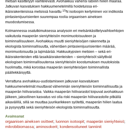
metsän käsittelyyn vaihtelevasti. Avohakkuu vähensi labiilin hiilen määrää.
Jatkuvan kasvatuksen hakkuumenetelmillä hoidetuissa eri-
15
ikäisrakenteisissa metsissä havaittu
N isotoopin kertyminen voi indikoida
pintasienijuurisienten suurempaa roolia orgaanisen aineksen
muodostumisessa.
Kolmannessa osatutkimuksessa analysoin eri metsänkäsittelyvaihtoehtojen
vaikutusta maaperän sieniyhteisön monimuotoisuuteen ja
toiminnallisuuteen. Avohakkuu muutti sieniyhteisöjen rakennetta ja
ekologista toiminnallisuutta, vähentäen pintasienijuurisienten määrää,
monimuotoisuutta ja lajimäärää. Hakkuukypsien metsien – sekä eri-
ikäisrakenteisten että tasaikäisrakenteisten – sieniyhteisöt säilyttivät
ekologisen toiminnallisuutensa sieniyhteisön koostumuksen muutoksista
huolimatta, mikä korostaa maaperän sieniyhteisöjen toiminnallista
päällekkäisyyttä.
Verrattuna avohakkuu-uudistamiseen jatkuvan kasvatuksen
hakkuumenetelmät muuttavat vähemmän sieniyhteisön toiminnallisuutta ja
maaperän hiilivarastoa. Vaikka maaperän hiilivarastot toipuvat avohakkuun
jälkeen, jaksollinen kasvatus voi olla riski maaperän hiilivarastolle pitkällä
aikavälillä, sillä se muuttaa juurikarikkeen syötettä, maaperän hiilen laatua
ja pysyvyyttä sekä sieniyhteisön ekologista toiminnallisuutta.
Avainsanat
orgaanisen aineksen ositteet
;
luonnon isotoopit
;
maaperän sieniyhteisö
;
mikrobibiomassa
;
aminosokerit
;
kondensoituneet tanniinit