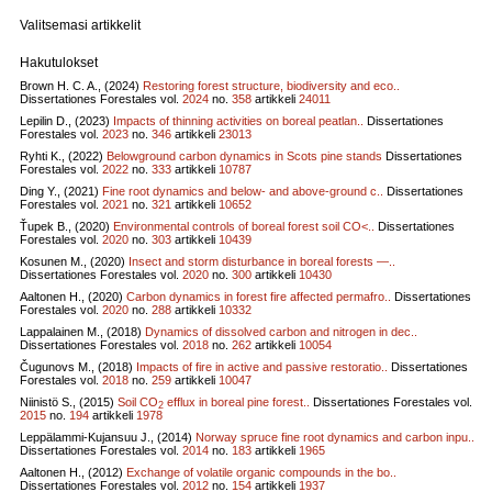
Valitsemasi artikkelit
Hakutulokset
Brown H. C. A., (2024)
Restoring forest structure, biodiversity and eco..
Dissertationes Forestales vol.
2024
no.
358
artikkeli
24011
Lepilin D., (2023)
Impacts of thinning activities on boreal peatlan..
Dissertationes
Forestales vol.
2023
no.
346
artikkeli
23013
Ryhti K., (2022)
Belowground carbon dynamics in Scots pine stands
Dissertationes
Forestales vol.
2022
no.
333
artikkeli
10787
Ding Y., (2021)
Fine root dynamics and below- and above-ground c..
Dissertationes
Forestales vol.
2021
no.
321
artikkeli
10652
Ťupek B., (2020)
Environmental controls of boreal forest soil CO<..
Dissertationes
Forestales vol.
2020
no.
303
artikkeli
10439
Kosunen M., (2020)
Insect and storm disturbance in boreal forests —..
Dissertationes Forestales vol.
2020
no.
300
artikkeli
10430
Aaltonen H., (2020)
Carbon dynamics in forest fire affected permafro..
Dissertationes
Forestales vol.
2020
no.
288
artikkeli
10332
Lappalainen M., (2018)
Dynamics of dissolved carbon and nitrogen in dec..
Dissertationes Forestales vol.
2018
no.
262
artikkeli
10054
Čugunovs M., (2018)
Impacts of fire in active and passive restoratio..
Dissertationes
Forestales vol.
2018
no.
259
artikkeli
10047
Niinistö S., (2015)
Soil CO
efflux in boreal pine forest..
Dissertationes Forestales vol.
2
2015
no.
194
artikkeli
1978
Leppälammi-Kujansuu J., (2014)
Norway spruce fine root dynamics and carbon inpu..
Dissertationes Forestales vol.
2014
no.
183
artikkeli
1965
Aaltonen H., (2012)
Exchange of volatile organic compounds in the bo..
Dissertationes Forestales vol.
2012
no.
154
artikkeli
1937