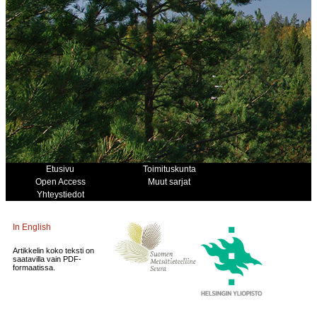
Etusivu
Toimituskunta
Open Access
Muut sarjat
Yhteystiedot
In English
Artikkelin koko teksti on
saatavilla vain PDF-
formaatissa.