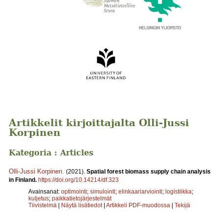
Artikkelit kirjoittajalta Olli-Jussi
Korpinen
Kategoria : Articles
Olli-Jussi Korpinen
.
(2021).
Spatial forest biomass supply chain analysis
in Finland.
https://doi.org/10.14214/df.323
Avainsanat:
optimointi
;
simulointi
;
elinkaariarviointi
;
logistiikka
;
kuljetus
;
paikkatietojärjestelmät
Tiivistelmä
|
Näytä lisätiedot
|
Artikkeli PDF-muodossa
|
Tekijä