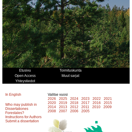
Etusivu
Toimituskunta
Open Access
Muut sarjat
Yhteystiedot
In English
Valitse vuosi
2026
2025
2024
2023
2022
2021
2020
2019
2018
2017
2016
2015
Who may publish in
2014
2013
2012
2011
2010
2009
Dissertationes
2008
2007
2006
2005
Forestales?
Instructions for Authors
Submit a dissertation