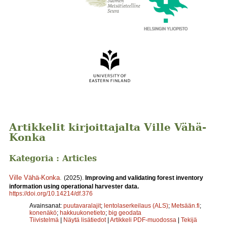
Artikkelit kirjoittajalta Ville Vähä-
Konka
Kategoria : Articles
Ville Vähä-Konka
.
(2025).
Improving and validating forest inventory
information using operational harvester data.
https://doi.org/10.14214/df.376
Avainsanat:
puutavaralajit
;
lentolaserkeilaus (ALS)
;
Metsään.fi
;
konenäkö
;
hakkuukonetieto
;
big geodata
Tiivistelmä
|
Näytä lisätiedot
|
Artikkeli PDF-muodossa
|
Tekijä