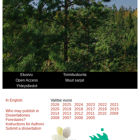
Etusivu
Toimituskunta
Open Access
Muut sarjat
Yhteystiedot
In English
Valitse vuosi
2026
2025
2024
2023
2022
2021
2020
2019
2018
2017
2016
2015
Who may publish in
2014
2013
2012
2011
2010
2009
Dissertationes
2008
2007
2006
2005
Forestales?
Instructions for Authors
Submit a dissertation