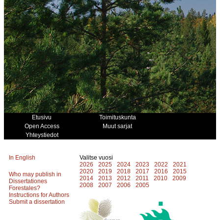
Etusivu
Toimituskunta
Open Access
Muut sarjat
Yhteystiedot
In English
Valitse vuosi
2026
2025
2024
2023
2022
2021
2020
2019
2018
2017
2016
2015
Who may publish in
2014
2013
2012
2011
2010
2009
Dissertationes
2008
2007
2006
2005
Forestales?
Instructions for Authors
Submit a dissertation