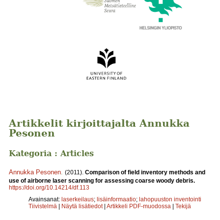
Artikkelit kirjoittajalta Annukka
Pesonen
Kategoria : Articles
Annukka Pesonen
.
(2011).
Comparison of field inventory methods and
use of airborne laser scanning for assessing coarse woody debris.
https://doi.org/10.14214/df.113
Avainsanat:
laserkeilaus
;
lisäinformaatio
;
lahopuuston inventointi
Tiivistelmä
|
Näytä lisätiedot
|
Artikkeli PDF-muodossa
|
Tekijä