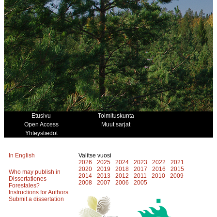
Etusivu
Toimituskunta
Open Access
Muut sarjat
Yhteystiedot
In English
Valitse vuosi
2026
2025
2024
2023
2022
2021
2020
2019
2018
2017
2016
2015
Who may publish in
2014
2013
2012
2011
2010
2009
Dissertationes
2008
2007
2006
2005
Forestales?
Instructions for Authors
Submit a dissertation