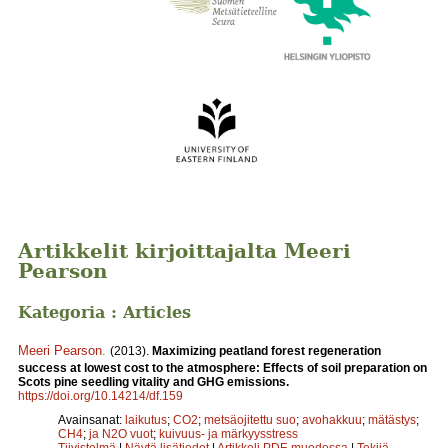
Artikkelit kirjoittajalta Meeri
Pearson
Kategoria : Articles
Meeri Pearson
.
(2013).
Maximizing peatland forest regeneration
success at lowest cost to the atmosphere: Effects of soil preparation on
Scots pine seedling vitality and GHG emissions.
https://doi.org/10.14214/df.159
Avainsanat:
laikutus
;
CO2
;
metsäojitettu suo
;
avohakkuu
;
mätästys
;
CH4
;
ja N2O vuot
;
kuivuus- ja märkyysstress
Tiivistelmä
|
Näytä lisätiedot
|
Artikkeli PDF-muodossa
|
Tekijä