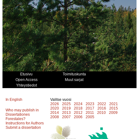
Etusivu
Toimituskunta
Open Access
Muut sarjat
Yhteystiedot
In English
Valitse vuosi
2026
2025
2024
2023
2022
2021
2020
2019
2018
2017
2016
2015
Who may publish in
2014
2013
2012
2011
2010
2009
Dissertationes
2008
2007
2006
2005
Forestales?
Instructions for Authors
Submit a dissertation