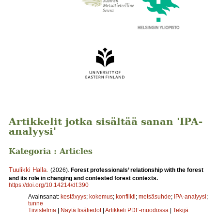
Artikkelit jotka sisältää sanan 'IPA-
analyysi'
Kategoria : Articles
Tuulikki Halla
.
(2026).
Forest professionals’ relationship with the forest
and its role in changing and contested forest contexts.
https://doi.org/10.14214/df.390
Avainsanat:
kestävyys
;
kokemus
;
konflikti
;
metsäsuhde
;
IPA-analyysi
;
tunne
Tiivistelmä
|
Näytä lisätiedot
|
Artikkeli PDF-muodossa
|
Tekijä