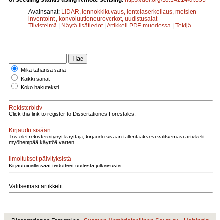
Avainsanat:
LiDAR, lennokkikuvaus, lentolaserkeilaus, metsien
inventointi, konvoluutioneuroverkot, uudistusalat
Tiivistelmä
|
Näytä lisätiedot
|
Artikkeli PDF-muodossa
|
Tekijä
Mikä tahansa sana
Kaikki sanat
Koko hakuteksti
Rekisteröidy
Click this link to register to Dissertationes Forestales.
Kirjaudu sisään
Jos olet rekisteröitynyt käyttäjä, kirjaudu sisään tallentaaksesi valitsemasi artikkelit
myöhempää käyttöä varten.
Ilmoitukset päivityksistä
Kirjautumalla saat tiedotteet uudesta julkaisusta
Valitsemasi artikkelit