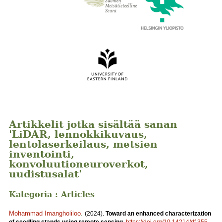
Artikkelit jotka sisältää sanan
'LiDAR, lennokkikuvaus,
lentolaserkeilaus, metsien
inventointi,
konvoluutioneuroverkot,
uudistusalat'
Kategoria : Articles
Mohammad Imangholiloo
.
(2024).
Toward an enhanced characterization
of seedling stands using remote sensing.
https://doi.org/10.14214/df.355