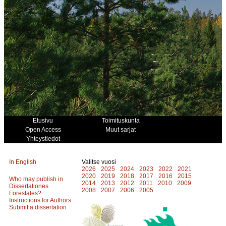
Etusivu
Toimituskunta
Open Access
Muut sarjat
Yhteystiedot
In English
Valitse vuosi
2026
2025
2024
2023
2022
2021
2020
2019
2018
2017
2016
2015
Who may publish in
2014
2013
2012
2011
2010
2009
Dissertationes
2008
2007
2006
2005
Forestales?
Instructions for Authors
Submit a dissertation