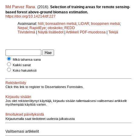
Md Parvez Rana
.
(2016).
Selection of training areas for remote sensing-
based forest above-ground biomass estimation.
https://doi.org/10.14214/df.227
Avainsanat:
hiili
;
boreaalinen metsä
;
LiDAR
;
trooppinen metsä
;
Nepal
;
RapidEye
;
otoskoko
;
REDD
Tiivistelmä
|
Näytä lisätiedot
|
Artikkeli PDF-muodossa
|
Tekijä
Mikä tahansa sana
Kaikki sanat
Koko hakuteksti
Rekisteröidy
Click this link to register to Dissertationes Forestales.
Kirjaudu sisään
Jos olet rekisteröitynyt käyttäjä, kirjaudu sisään tallentaaksesi valitsemasi artikkelit
myöhempää käyttöä varten.
Ilmoitukset päivityksistä
Kirjautumalla saat tiedotteet uudesta julkaisusta
Valitsemasi artikkelit