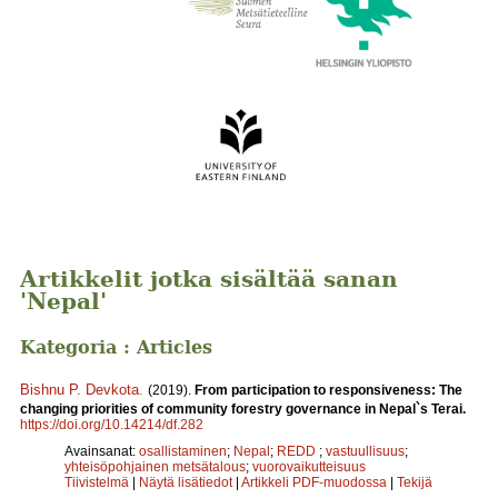
Artikkelit jotka sisältää sanan
'Nepal'
Kategoria : Articles
Bishnu P. Devkota
.
(2019).
From participation to responsiveness: The
changing priorities of community forestry governance in Nepal`s Terai.
https://doi.org/10.14214/df.282
Avainsanat:
osallistaminen
;
Nepal
;
REDD
;
vastuullisuus
;
yhteisöpohjainen metsätalous
;
vuorovaikutteisuus
Tiivistelmä
|
Näytä lisätiedot
|
Artikkeli PDF-muodossa
|
Tekijä