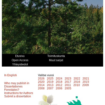
Etusivu
Toimituskunta
Open Access
Muut sarjat
Yhteystiedot
In English
Valitse vuosi
2026
2025
2024
2023
2022
2021
2020
2019
2018
2017
2016
2015
Who may publish in
2014
2013
2012
2011
2010
2009
Dissertationes
2008
2007
2006
2005
Forestales?
Instructions for Authors
Submit a dissertation