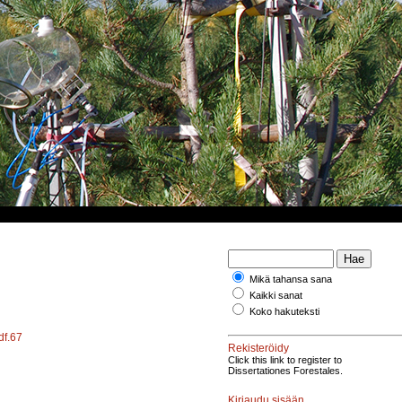
Mikä tahansa sana
Kaikki sanat
Koko hakuteksti
df.67
Rekisteröidy
Click this link to register to
Dissertationes Forestales.
Kirjaudu sisään