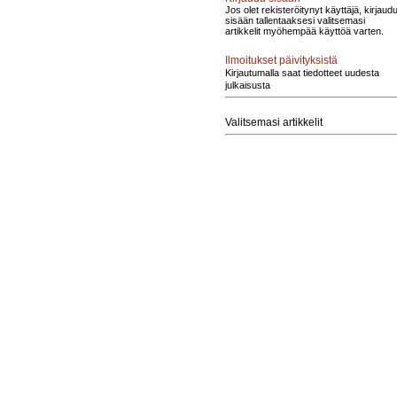
Jos olet rekisteröitynyt käyttäjä, kirjaud
sisään tallentaaksesi valitsemasi
artikkelit myöhempää käyttöä varten.
Ilmoitukset päivityksistä
Kirjautumalla saat tiedotteet uudesta
julkaisusta
Valitsemasi artikkelit