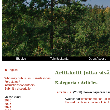
Etusivu
Toimituskunta
Open Access
In English
Artikkelit jotka sis
Who may publish in Dissertationes
Forestales?
Kategoria : Articles
Instructions for Authors
Submit a dissertation
Terhi Riutta
.
(2008).
Fen ecosystem car
Valitse vuosi
Avainsanat:
ilmastonmuutos
;
Hiili
2026
Tiivistelmä
|
Näytä lisätiedot
|
Arti
2025
2024