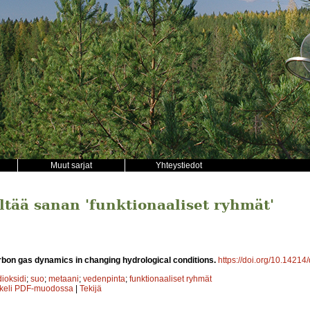
Muut sarjat
Yhteystiedot
ältää sanan 'funktionaaliset ryhmät'
bon gas dynamics in changing hydrological conditions.
https://doi.org/10.14214/
dioksidi
;
suo
;
metaani
;
vedenpinta
;
funktionaaliset ryhmät
kkeli PDF-muodossa
|
Tekijä