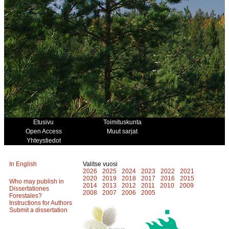
Etusivu
Toimituskunta
Open Access
Muut sarjat
Yhteystiedot
In English
Valitse vuosi
2026
2025
2024
2023
2022
2021
2020
2019
2018
2017
2016
2015
Who may publish in
2014
2013
2012
2011
2010
2009
Dissertationes
2008
2007
2006
2005
Forestales?
Instructions for Authors
Submit a dissertation