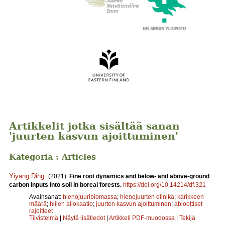
Artikkelit jotka sisältää sanan
'juurten kasvun ajoittuminen'
Kategoria : Articles
Yiyang Ding
.
(2021).
Fine root dynamics and below- and above-ground
carbon inputs into soil in boreal forests.
https://doi.org/10.14214/df.321
Avainsanat:
hienojuuribiomassa
;
hienojuurten elinikä
;
karikkeen
määrä
;
hiilen allokaatio
;
juurten kasvun ajoittuminen
;
abioottiset
rajoitteet
Tiivistelmä
|
Näytä lisätiedot
|
Artikkeli PDF-muodossa
|
Tekijä