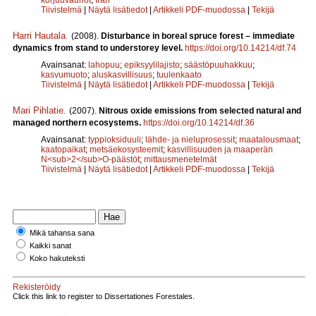
Tiivistelmä
|
Näytä lisätiedot
|
Artikkeli PDF-muodossa
|
Tekijä
Harri Hautala
.
(2008).
Disturbance in boreal spruce forest – immediate
dynamics from stand to understorey level.
https://doi.org/10.14214/df.74
Avainsanat:
lahopuu
;
epiksyylilajisto
;
säästöpuuhakkuu
;
kasvumuoto
;
aluskasvillisuus
;
tuulenkaato
Tiivistelmä
|
Näytä lisätiedot
|
Artikkeli PDF-muodossa
|
Tekijä
Mari Pihlatie
.
(2007).
Nitrous oxide emissions from selected natural and
managed northern ecosystems.
https://doi.org/10.14214/df.36
Avainsanat:
typpioksiduuli
;
lähde- ja nieluprosessit
;
maatalousmaat
;
kaatopaikat
;
metsäekosysteemit
;
kasvillisuuden ja maaperän
N<sub>2</sub>O-päästöt
;
mittausmenetelmät
Tiivistelmä
|
Näytä lisätiedot
|
Artikkeli PDF-muodossa
|
Tekijä
Mikä tahansa sana
Kaikki sanat
Koko hakuteksti
Rekisteröidy
Click this link to register to Dissertationes Forestales.