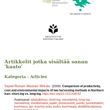
Artikkelit jotka sisältää sanan
'kaato'
Kategoria : Articles
Seyed Rostam Mousavi Mirkala
.
(2009).
Comparison of productivity,
cost and environmental impacts of two harvesting methods in Northern
Iran: short-log vs. long-log.
https://doi.org/10.14214/df.82
Avainsanat:
aikatutkimus
;
short-log -menetelmä
;
long-log -
menetelmä
;
moottorisaha
;
kaato
;
prosessointi
;
juonto
;
juontotraktori
;
kuormaus
;
ajo
;
kuorma-auto
;
purku
;
kuormaaja
;
yksikkökustannus
;
korjuuvauriot
;
Iran