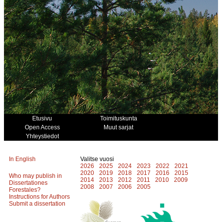
Etusivu
Toimituskunta
Open Access
Muut sarjat
Yhteystiedot
In English
Valitse vuosi
2026
2025
2024
2023
2022
2021
2020
2019
2018
2017
2016
2015
Who may publish in
2014
2013
2012
2011
2010
2009
Dissertationes
2008
2007
2006
2005
Forestales?
Instructions for Authors
Submit a dissertation