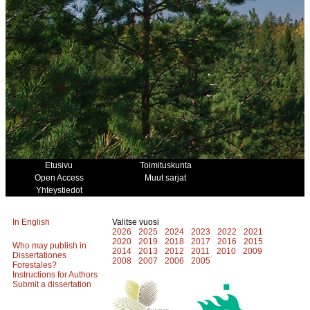
Etusivu
Toimituskunta
Open Access
Muut sarjat
Yhteystiedot
In English
Valitse vuosi
2026
2025
2024
2023
2022
2021
2020
2019
2018
2017
2016
2015
Who may publish in
2014
2013
2012
2011
2010
2009
Dissertationes
2008
2007
2006
2005
Forestales?
Instructions for Authors
Submit a dissertation