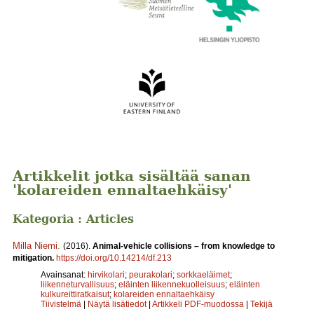
Artikkelit jotka sisältää sanan
'kolareiden ennaltaehkäisy'
Kategoria : Articles
Milla Niemi
.
(2016).
Animal-vehicle collisions – from knowledge to
mitigation.
https://doi.org/10.14214/df.213
Avainsanat:
hirvikolari
;
peurakolari
;
sorkkaeläimet
;
liikenneturvallisuus
;
eläinten liikennekuolleisuus
;
eläinten
kulkureittiratkaisut
;
kolareiden ennaltaehkäisy
Tiivistelmä
|
Näytä lisätiedot
|
Artikkeli PDF-muodossa
|
Tekijä