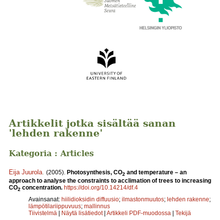
Artikkelit jotka sisältää sanan
'lehden rakenne'
Kategoria : Articles
Eija Juurola
.
(2005).
Photosynthesis, CO
and temperature – an
2
approach to analyse the constraints to acclimation of trees to increasing
CO
concentration.
https://doi.org/10.14214/df.4
2
Avainsanat:
hiilidioksidin diffuusio
;
ilmastonmuutos
;
lehden rakenne
;
lämpötilariippuvuus
;
mallinnus
Tiivistelmä
|
Näytä lisätiedot
|
Artikkeli PDF-muodossa
|
Tekijä