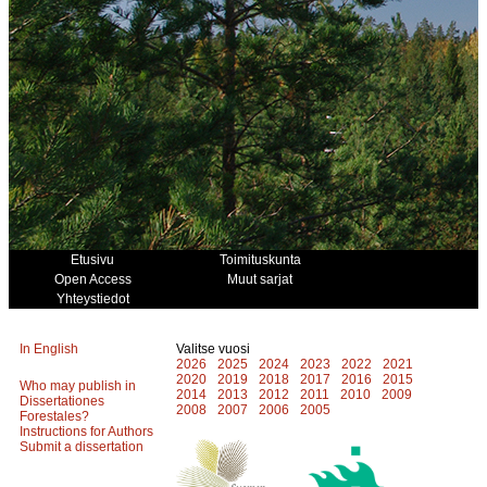
Etusivu
Toimituskunta
Open Access
Muut sarjat
Yhteystiedot
In English
Valitse vuosi
2026
2025
2024
2023
2022
2021
2020
2019
2018
2017
2016
2015
Who may publish in
2014
2013
2012
2011
2010
2009
Dissertationes
2008
2007
2006
2005
Forestales?
Instructions for Authors
Submit a dissertation