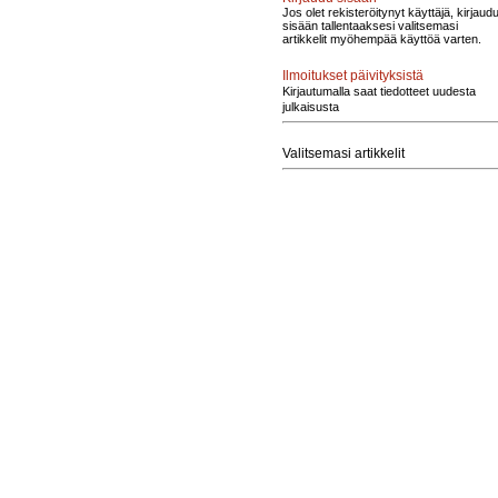
Jos olet rekisteröitynyt käyttäjä, kirjaud
sisään tallentaaksesi valitsemasi
artikkelit myöhempää käyttöä varten.
Ilmoitukset päivityksistä
Kirjautumalla saat tiedotteet uudesta
julkaisusta
Valitsemasi artikkelit