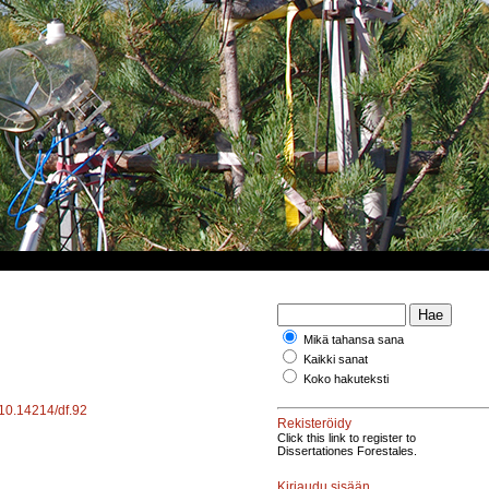
Mikä tahansa sana
Kaikki sanat
Koko hakuteksti
g/10.14214/df.92
Rekisteröidy
Click this link to register to
Dissertationes Forestales.
Kirjaudu sisään