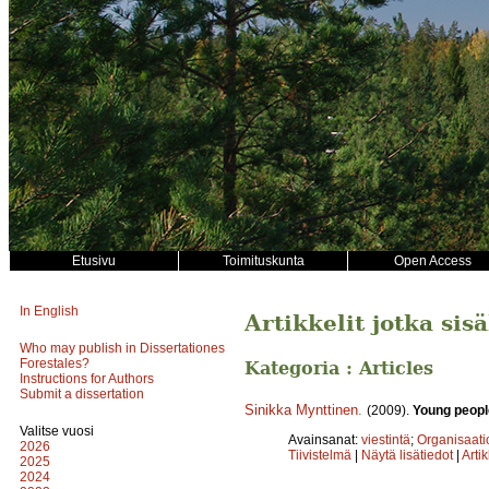
Etusivu
Toimituskunta
Open Access
In English
Artikkelit jotka sis
Who may publish in Dissertationes
Forestales?
Kategoria : Articles
Instructions for Authors
Submit a dissertation
Sinikka Mynttinen
.
(2009).
Young people
Valitse vuosi
Avainsanat:
viestintä
;
Organisaati
2026
Tiivistelmä
|
Näytä lisätiedot
|
Arti
2025
2024