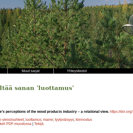
Muut sarjat
Yhteystiedot
ältää sanan 'luottamus'
’s perceptions of the wood products industry – a relational view.
https://doi.or
o-yleisösuhteet
;
luottamus
;
maine
;
tyytyväisyys
;
kiinnostus
kkeli PDF-muodossa
|
Tekijä