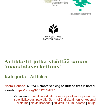
Artikkelit jotka sisältää sanan
'maastolaserkeilaus'
Kategoria : Articles
Noora Tienaho
.
(2025).
Remote sensing of surface fires in boreal
forests.
https://doi.org/10.14214/df.373
Avainsanat:
maastolaserkeilaus
;
metsäpalot
;
monispektrinen
satelliittikuvaus
;
palojälki
;
Sentinel-2
;
digitaalinen korkeusmalli
Tiivistelmä
|
Näytä lisätiedot
|
Artikkeli PDF-muodossa
|
Tekijä