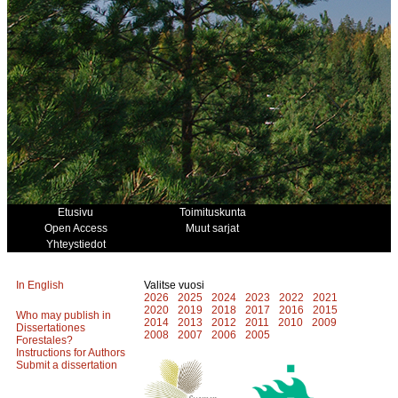
Etusivu
Toimituskunta
Open Access
Muut sarjat
Yhteystiedot
In English
Valitse vuosi
2026
2025
2024
2023
2022
2021
2020
2019
2018
2017
2016
2015
Who may publish in
2014
2013
2012
2011
2010
2009
Dissertationes
2008
2007
2006
2005
Forestales?
Instructions for Authors
Submit a dissertation