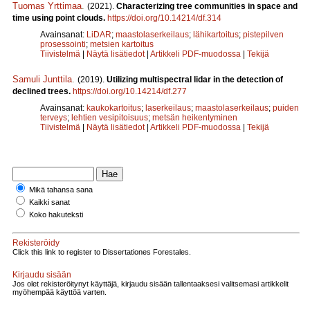
Tuomas Yrttimaa
.
(2021).
Characterizing tree communities in space and
time using point clouds.
https://doi.org/10.14214/df.314
Avainsanat:
LiDAR
;
maastolaserkeilaus
;
lähikartoitus
;
pistepilven
prosessointi
;
metsien kartoitus
Tiivistelmä
|
Näytä lisätiedot
|
Artikkeli PDF-muodossa
|
Tekijä
Samuli Junttila
.
(2019).
Utilizing multispectral lidar in the detection of
declined trees.
https://doi.org/10.14214/df.277
Avainsanat:
kaukokartoitus
;
laserkeilaus
;
maastolaserkeilaus
;
puiden
terveys
;
lehtien vesipitoisuus
;
metsän heikentyminen
Tiivistelmä
|
Näytä lisätiedot
|
Artikkeli PDF-muodossa
|
Tekijä
Mikä tahansa sana
Kaikki sanat
Koko hakuteksti
Rekisteröidy
Click this link to register to Dissertationes Forestales.
Kirjaudu sisään
Jos olet rekisteröitynyt käyttäjä, kirjaudu sisään tallentaaksesi valitsemasi artikkelit
myöhempää käyttöä varten.